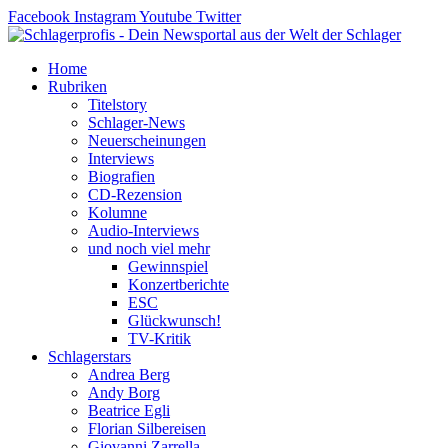
Zum
Facebook
Instagram
Youtube
Twitter
Inhalt
springen
Home
Rubriken
Titelstory
Schlager-News
Neuerscheinungen
Interviews
Biografien
CD-Rezension
Kolumne
Audio-Interviews
und noch viel mehr
Gewinnspiel
Konzertberichte
ESC
Glückwunsch!
TV-Kritik
Schlagerstars
Andrea Berg
Andy Borg
Beatrice Egli
Florian Silbereisen
Giovanni Zarrella