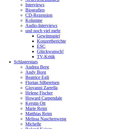
Interviews
Biografien
CD-Rezension
Kolumne
Audio-Interviews
und noch viel mehr
Gewinnspiel
Konzertberichte
ESC
Glückwunsch!
TV-Kritik
Schlagerstars
Andrea Berg
Andy Borg
Beatrice Egli
Florian Silbereisen
Giovanni Zarrella
Helene Fischer
Howard Carpendale
Kerstin Ott
Marie Reim
Matthias Reim
Melissa Naschenweng
Michelle