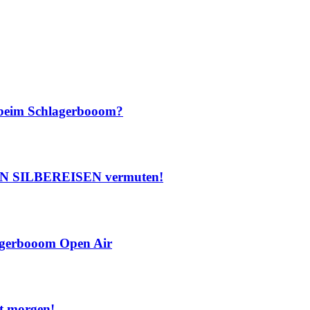
beim Schlagerbooom?
RIAN SILBEREISEN vermuten!
erbooom Open Air
t morgen!