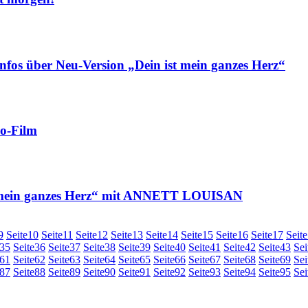
ber Neu-Version „Dein ist mein ganzes Herz“
o-Film
ein ganzes Herz“ mit ANNETT LOUISAN
9
Seite
10
Seite
11
Seite
12
Seite
13
Seite
14
Seite
15
Seite
16
Seite
17
Seite
35
Seite
36
Seite
37
Seite
38
Seite
39
Seite
40
Seite
41
Seite
42
Seite
43
Sei
61
Seite
62
Seite
63
Seite
64
Seite
65
Seite
66
Seite
67
Seite
68
Seite
69
Sei
87
Seite
88
Seite
89
Seite
90
Seite
91
Seite
92
Seite
93
Seite
94
Seite
95
Sei