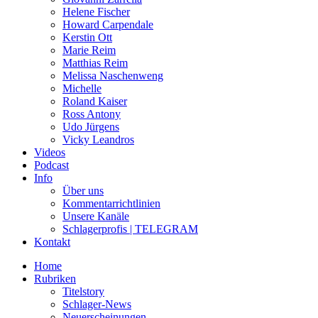
Helene Fischer
Howard Carpendale
Kerstin Ott
Marie Reim
Matthias Reim
Melissa Naschenweng
Michelle
Roland Kaiser
Ross Antony
Udo Jürgens
Vicky Leandros
Videos
Podcast
Info
Über uns
Kommentarrichtlinien
Unsere Kanäle
Schlagerprofis | TELEGRAM
Kontakt
Home
Rubriken
Titelstory
Schlager-News
Neuerscheinungen