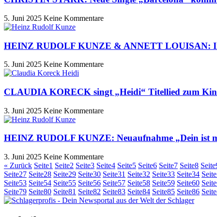
5. Juni 2025
Keine Kommentare
HEINZ RUDOLF KUNZE & ANNETT LOUISAN: Infos ü
5. Juni 2025
Keine Kommentare
CLAUDIA KORECK singt „Heidi“ Titellied zum Kin
3. Juni 2025
Keine Kommentare
HEINZ RUDOLF KUNZE: Neuaufnahme „Dein ist m
3. Juni 2025
Keine Kommentare
« Zurück
Seite
1
Seite
2
Seite
3
Seite
4
Seite
5
Seite
6
Seite
7
Seite
8
Seite
Seite
27
Seite
28
Seite
29
Seite
30
Seite
31
Seite
32
Seite
33
Seite
34
Seite
Seite
53
Seite
54
Seite
55
Seite
56
Seite
57
Seite
58
Seite
59
Seite
60
Seite
Seite
79
Seite
80
Seite
81
Seite
82
Seite
83
Seite
84
Seite
85
Seite
86
Seite