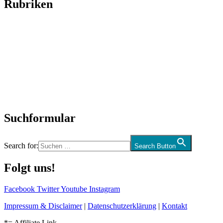
Rubriken
Titelstory
SchlagerNews
Neuerscheinungen
Interviews
Biographien
CD-Rezension
Kolumne
Audio-Interviews
und mehr…
Suchformular
Search for:
Search Button
Folgt uns!
Facebook
Twitter
Youtube
Instagram
Impressum & Disclaimer
|
Datenschutzerklärung
|
Kontakt
*= Affiliate Link