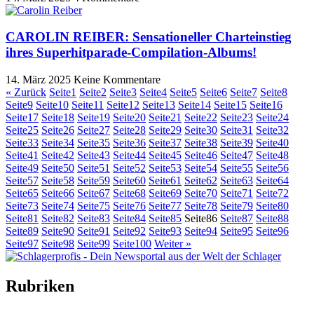
CAROLIN REIBER: Sensationeller Charteinstieg
ihres Superhitparade-Compilation-Albums!
14. März 2025
Keine Kommentare
« Zurück
Seite
1
Seite
2
Seite
3
Seite
4
Seite
5
Seite
6
Seite
7
Seite
8
Seite
9
Seite
10
Seite
11
Seite
12
Seite
13
Seite
14
Seite
15
Seite
16
Seite
17
Seite
18
Seite
19
Seite
20
Seite
21
Seite
22
Seite
23
Seite
24
Seite
25
Seite
26
Seite
27
Seite
28
Seite
29
Seite
30
Seite
31
Seite
32
Seite
33
Seite
34
Seite
35
Seite
36
Seite
37
Seite
38
Seite
39
Seite
40
Seite
41
Seite
42
Seite
43
Seite
44
Seite
45
Seite
46
Seite
47
Seite
48
Seite
49
Seite
50
Seite
51
Seite
52
Seite
53
Seite
54
Seite
55
Seite
56
Seite
57
Seite
58
Seite
59
Seite
60
Seite
61
Seite
62
Seite
63
Seite
64
Seite
65
Seite
66
Seite
67
Seite
68
Seite
69
Seite
70
Seite
71
Seite
72
Seite
73
Seite
74
Seite
75
Seite
76
Seite
77
Seite
78
Seite
79
Seite
80
Seite
81
Seite
82
Seite
83
Seite
84
Seite
85
Seite
86
Seite
87
Seite
88
Seite
89
Seite
90
Seite
91
Seite
92
Seite
93
Seite
94
Seite
95
Seite
96
Seite
97
Seite
98
Seite
99
Seite
100
Weiter »
Rubriken