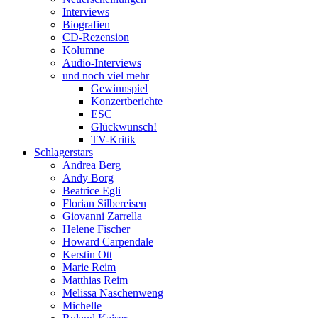
Interviews
Biografien
CD-Rezension
Kolumne
Audio-Interviews
und noch viel mehr
Gewinnspiel
Konzertberichte
ESC
Glückwunsch!
TV-Kritik
Schlagerstars
Andrea Berg
Andy Borg
Beatrice Egli
Florian Silbereisen
Giovanni Zarrella
Helene Fischer
Howard Carpendale
Kerstin Ott
Marie Reim
Matthias Reim
Melissa Naschenweng
Michelle