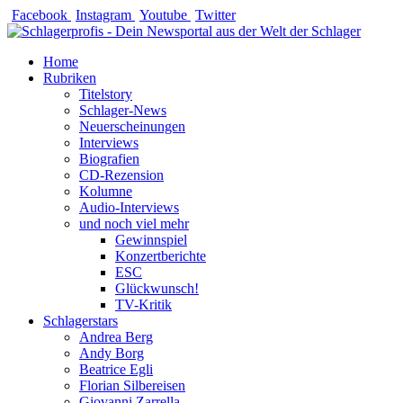
Zum
Facebook
Instagram
Youtube
Twitter
Inhalt
springen
Home
Rubriken
Titelstory
Schlager-News
Neuerscheinungen
Interviews
Biografien
CD-Rezension
Kolumne
Audio-Interviews
und noch viel mehr
Gewinnspiel
Konzertberichte
ESC
Glückwunsch!
TV-Kritik
Schlagerstars
Andrea Berg
Andy Borg
Beatrice Egli
Florian Silbereisen
Giovanni Zarrella