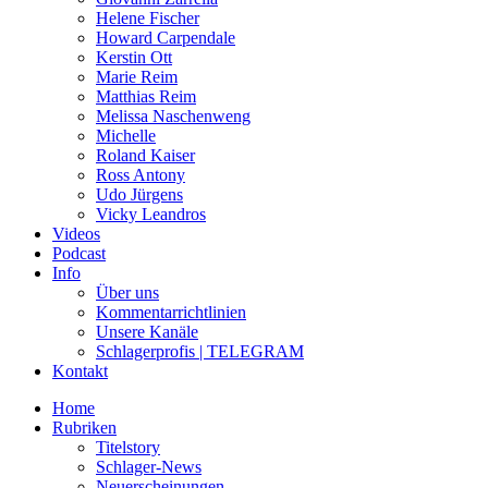
Helene Fischer
Howard Carpendale
Kerstin Ott
Marie Reim
Matthias Reim
Melissa Naschenweng
Michelle
Roland Kaiser
Ross Antony
Udo Jürgens
Vicky Leandros
Videos
Podcast
Info
Über uns
Kommentarrichtlinien
Unsere Kanäle
Schlagerprofis | TELEGRAM
Kontakt
Home
Rubriken
Titelstory
Schlager-News
Neuerscheinungen