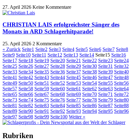
27. April 2026
Keine Kommentare
CHRISTIAN LAIS erfolgreichster Sänger des
Monats in ARD Schlagerhitparade!
25. April 2026
2 Kommentare
« Zurück
Seite
1
Seite
2
Seite
3
Seite
4
Seite
5
Seite
6
Seite
7
Seite
8
Seite
9
Seite
10
Seite
11
Seite
12
Seite
13
Seite
14
Seite
15
Seite
16
Seite
17
Seite
18
Seite
19
Seite
20
Seite
21
Seite
22
Seite
23
Seite
24
Seite
25
Seite
26
Seite
27
Seite
28
Seite
29
Seite
30
Seite
31
Seite
32
Seite
33
Seite
34
Seite
35
Seite
36
Seite
37
Seite
38
Seite
39
Seite
40
Seite
41
Seite
42
Seite
43
Seite
44
Seite
45
Seite
46
Seite
47
Seite
48
Seite
49
Seite
50
Seite
51
Seite
52
Seite
53
Seite
54
Seite
55
Seite
56
Seite
57
Seite
58
Seite
59
Seite
60
Seite
61
Seite
62
Seite
63
Seite
64
Seite
65
Seite
66
Seite
67
Seite
68
Seite
69
Seite
70
Seite
71
Seite
72
Seite
73
Seite
74
Seite
75
Seite
76
Seite
77
Seite
78
Seite
79
Seite
80
Seite
81
Seite
82
Seite
83
Seite
84
Seite
85
Seite
86
Seite
87
Seite
88
Seite
89
Seite
90
Seite
91
Seite
92
Seite
93
Seite
94
Seite
95
Seite
96
Seite
97
Seite
98
Seite
99
Seite
100
Weiter »
Rubriken