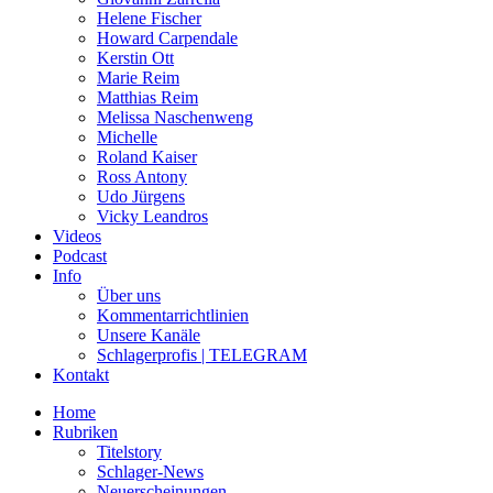
Helene Fischer
Howard Carpendale
Kerstin Ott
Marie Reim
Matthias Reim
Melissa Naschenweng
Michelle
Roland Kaiser
Ross Antony
Udo Jürgens
Vicky Leandros
Videos
Podcast
Info
Über uns
Kommentarrichtlinien
Unsere Kanäle
Schlagerprofis | TELEGRAM
Kontakt
Home
Rubriken
Titelstory
Schlager-News
Neuerscheinungen