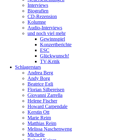
Interviews
Biografien
CD-Rezension
Kolumne
Audio-Interviews
und noch viel mehr
Gewinnspiel
Konzertberichte
ESC
Glückwunsch!
TV-Kritik
Schlagerstars
Andrea Berg
Andy Borg
Beatrice Egli
Florian Silbereisen
Giovanni Zarrella
Helene Fischer
Howard Carpendale
Kerstin Ott
Marie Reim
Matthias Reim
Melissa Naschenweng
Michelle