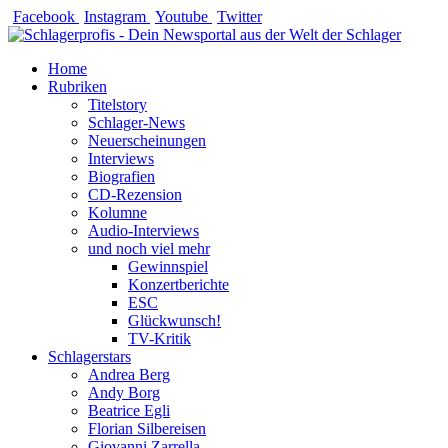
Zum
Facebook
Instagram
Youtube
Twitter
Inhalt
springen
Home
Rubriken
Titelstory
Schlager-News
Neuerscheinungen
Interviews
Biografien
CD-Rezension
Kolumne
Audio-Interviews
und noch viel mehr
Gewinnspiel
Konzertberichte
ESC
Glückwunsch!
TV-Kritik
Schlagerstars
Andrea Berg
Andy Borg
Beatrice Egli
Florian Silbereisen
Giovanni Zarrella