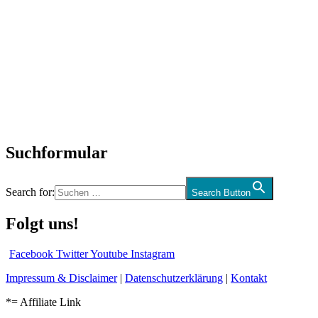
Titelstory
SchlagerNews
Neuerscheinungen
Interviews
Biographien
CD-Rezension
Kolumne
Audio-Interviews
und mehr…
Suchformular
Search for:
Search Button
Folgt uns!
Facebook
Twitter
Youtube
Instagram
Impressum & Disclaimer
|
Datenschutzerklärung
|
Kontakt
*= Affiliate Link