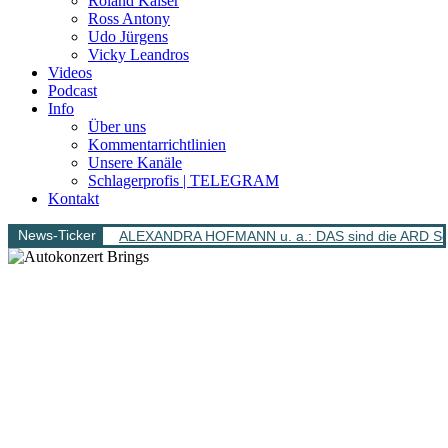
Roland Kaiser
Ross Antony
Udo Jürgens
Vicky Leandros
Videos
Podcast
Info
Über uns
Kommentarrichtlinien
Unsere Kanäle
Schlagerprofis | TELEGRAM
Kontakt
News-Ticker
ALEXANDRA HOFMANN u. a.: DAS sind die ARD Sch