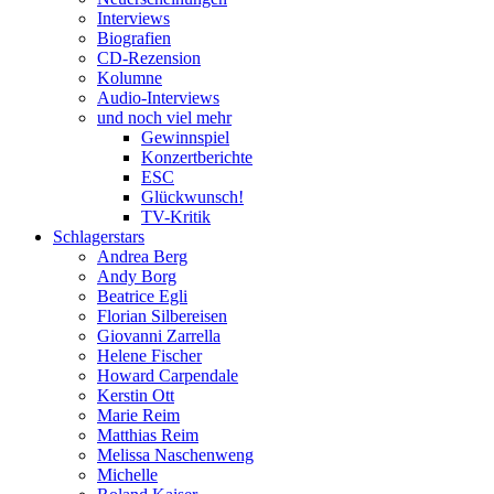
Interviews
Biografien
CD-Rezension
Kolumne
Audio-Interviews
und noch viel mehr
Gewinnspiel
Konzertberichte
ESC
Glückwunsch!
TV-Kritik
Schlagerstars
Andrea Berg
Andy Borg
Beatrice Egli
Florian Silbereisen
Giovanni Zarrella
Helene Fischer
Howard Carpendale
Kerstin Ott
Marie Reim
Matthias Reim
Melissa Naschenweng
Michelle