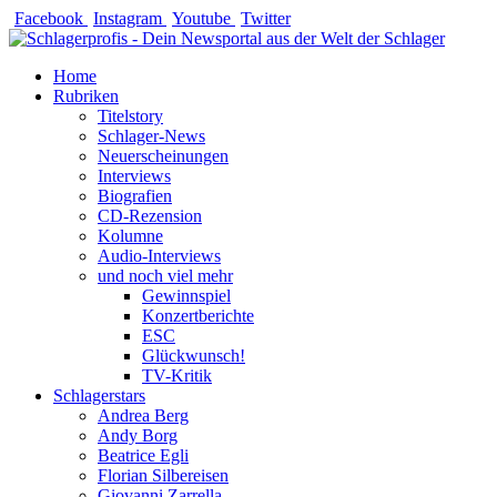
Zum
Facebook
Instagram
Youtube
Twitter
Inhalt
springen
Home
Rubriken
Titelstory
Schlager-News
Neuerscheinungen
Interviews
Biografien
CD-Rezension
Kolumne
Audio-Interviews
und noch viel mehr
Gewinnspiel
Konzertberichte
ESC
Glückwunsch!
TV-Kritik
Schlagerstars
Andrea Berg
Andy Borg
Beatrice Egli
Florian Silbereisen
Giovanni Zarrella