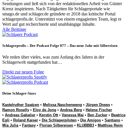
Sendungen und ließ sich von der redaktionellen Arbeit von Günter
Krenz inspirieren. Nach Tätigkeiten für Schlagerportale wie
smago.de und schlager.de gründete er 2018 das kritische Portal
schlagerprofis.de. Unterstützt von einem engagierten Team, legt er
Wert auf gut recherchierte und unabhängige Inhalte.
Alle Beiträge
Schlagerprofis – Der Podcast Folge 077 – Das neue Jahr mit Silbereisen
Wir reden über vieles, was zum Anfang des Jahres in der
Schlagerwelt stattgefunden hat…
Direkt zur neuen Folge
Deine Schlager-Stars
Kastelruther Spatzen
•
Melissa Naschenweng
•
Jürgen Drews
•
Ramon Roselly
•
Eloy de Jong
•
Andrea Berg
•
Helene Fischer
•
Andreas Gabalier
•
Kerstin Ott
•
Vanessa Mai
•
Ben Zucker
•
Beatrice
Egli
•
Roland Kaiser
•
Die Schlagerpiloten
•
Die Amigos
•
Santiano
•
Mia Julia
•
Fantasy
•
Florian Silbereisen
•
KLUBBB3
•
Matthias Reim