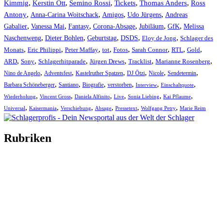
Kimmig
,
Kerstin Ott
,
,
,
,
Semino Rossi
Tickets
Thomas Anders
Ross
,
,
,
,
Antony
Anna-Carina Woitschack
Amigos
Udo Jürgens
Andreas
,
,
,
,
,
,
Gabalier
Vanessa Mai
Fantasy
Corona-Absage
Jubiläum
GfK
Melissa
,
,
,
,
,
Naschenweng
Dieter Bohlen
Geburtstag
DSDS
Eloy de Jong
Schlager des
,
,
,
,
,
,
,
,
Monats
Eric Philippi
Peter Maffay
tot
Fotos
Sarah Connor
RTL
Gold
,
,
,
,
,
,
ARD
Sony
Schlagerhitparade
Jürgen Drews
Tracklist
Marianne Rosenberg
,
,
,
,
,
,
Nino de Angelo
Adventsfest
Kastelruther Spatzen
DJ Ötzi
Nicole
Sendetermin
,
,
,
,
,
,
Barbara Schöneberger
Santiano
Biografie
verstorben
Interview
Einschaltquote
,
,
,
,
,
,
Wiederholung
Vincent Gross
Daniela Alfinito
Live
Sonia Liebing
Kai Pflaume
,
,
,
,
,
,
Universal
Kaisermania
Verschiebung
Absage
Pressetext
Wolfgang Petry
Marie Reim
Rubriken
Titelstory
SchlagerNews
Neuerscheinungen
Interviews
Biographien
CD-Rezension
Kolumne