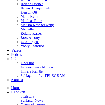
Helene Fischer
Howard Carpendale
Kerstin Ott
Marie Reim
Matthias Reim
Melissa Naschenweng
Michelle
Roland Kaiser
Ross Antony
Udo Jürgens
Vicky Leandros
Videos
Podcast
Info
Über uns
Kommentarrichtlinien
Unsere Kanäle
Schlagerprofis | TELEGRAM
Kontakt
Home
Rubriken
Titelstory
Schlager-News
Neuerscheinungen