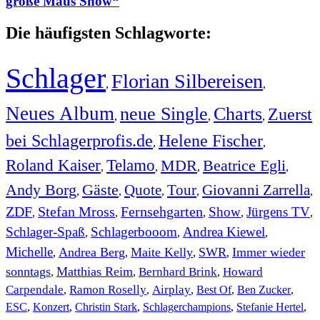
große Maus Show“
Die häufigsten Schlagworte:
Schlager
Florian Silbereisen
,
,
Neues Album
neue Single
Charts
Zuerst
,
,
,
bei Schlagerprofis.de
Helene Fischer
,
,
Roland Kaiser
Telamo
MDR
Beatrice Egli
,
,
,
,
Andy Borg
Gäste
Quote
Tour
Giovanni Zarrella
,
,
,
,
,
ZDF
Stefan Mross
Fernsehgarten
Show
Jürgens TV
,
,
,
,
,
Schlager-Spaß
Schlagerbooom
Andrea Kiewel
,
,
,
Michelle
Andrea Berg
Maite Kelly
SWR
Immer wieder
,
,
,
,
sonntags
Matthias Reim
Bernhard Brink
Howard
,
,
,
Carpendale
Ramon Roselly
Airplay
Best Of
Ben Zucker
,
,
,
,
,
ESC
,
Konzert
,
Christin Stark
,
Schlagerchampions
,
Stefanie Hertel
,