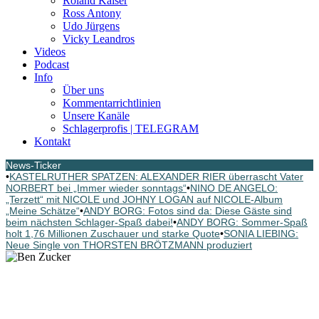
Roland Kaiser
Ross Antony
Udo Jürgens
Vicky Leandros
Videos
Podcast
Info
Über uns
Kommentarrichtlinien
Unsere Kanäle
Schlagerprofis | TELEGRAM
Kontakt
News-Ticker
•
KASTELRUTHER SPATZEN: ALEXANDER RIER überrascht Vater
NORBERT bei „Immer wieder sonntags“
•
NINO DE ANGELO:
„Terzett“ mit NICOLE und JOHNY LOGAN auf NICOLE-Album
„Meine Schätze“
•
ANDY BORG: Fotos sind da: Diese Gäste sind
beim nächsten Schlager-Spaß dabei!
•
ANDY BORG: Sommer-Spaß
holt 1,76 Millionen Zuschauer und starke Quote
•
SONIA LIEBING:
Neue Single von THORSTEN BRÖTZMANN produziert