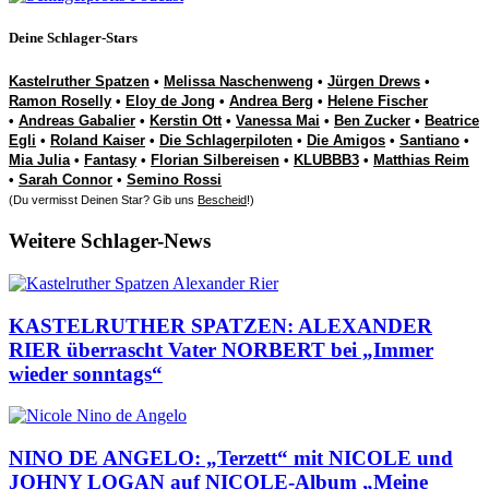
Deine Schlager-Stars
Kastelruther Spatzen
•
Melissa Naschenweng
•
Jürgen Drews
•
Ramon Roselly
•
Eloy de Jong
•
Andrea Berg
•
Helene Fischer
•
Andreas Gabalier
•
Kerstin Ott
•
Vanessa Mai
•
Ben Zucker
•
Beatrice
Egli
•
Roland Kaiser
•
Die Schlagerpiloten
•
Die Amigos
•
Santiano
•
Mia Julia
•
Fantasy
•
Florian Silbereisen
•
KLUBBB3
•
Matthias Reim
•
Sarah Connor
•
Semino Rossi
(Du vermisst Deinen Star? Gib uns
Bescheid
!)
Weitere Schlager-News
KASTELRUTHER SPATZEN: ALEXANDER
RIER überrascht Vater NORBERT bei „Immer
wieder sonntags“
NINO DE ANGELO: „Terzett“ mit NICOLE und
JOHNY LOGAN auf NICOLE-Album „Meine