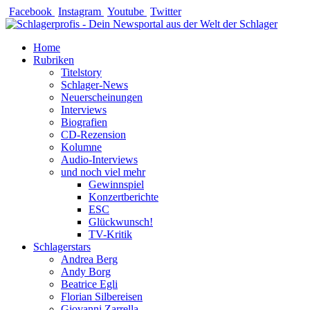
Zum
Facebook
Instagram
Youtube
Twitter
Inhalt
springen
Home
Rubriken
Titelstory
Schlager-News
Neuerscheinungen
Interviews
Biografien
CD-Rezension
Kolumne
Audio-Interviews
und noch viel mehr
Gewinnspiel
Konzertberichte
ESC
Glückwunsch!
TV-Kritik
Schlagerstars
Andrea Berg
Andy Borg
Beatrice Egli
Florian Silbereisen
Giovanni Zarrella