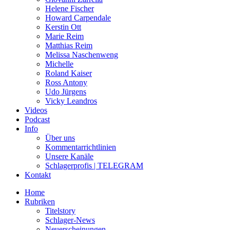
Helene Fischer
Howard Carpendale
Kerstin Ott
Marie Reim
Matthias Reim
Melissa Naschenweng
Michelle
Roland Kaiser
Ross Antony
Udo Jürgens
Vicky Leandros
Videos
Podcast
Info
Über uns
Kommentarrichtlinien
Unsere Kanäle
Schlagerprofis | TELEGRAM
Kontakt
Home
Rubriken
Titelstory
Schlager-News
Neuerscheinungen