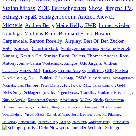
Stefan Mross
ZDF
Fernsehgarten
Show
Jürgens TV
,
,
,
,
,
Schlager-Spaß
Schlagerbooom
Andrea Kiewel
,
,
,
Michelle
Andrea Berg
Maite Kelly
SWR
Immer wieder
,
,
,
,
sonntags
Matthias Reim
Bernhard Brink
Howard
,
,
,
Carpendale
Ramon Roselly
Airplay
Best Of
Ben Zucker
,
,
,
,
,
ESC
,
Konzert
,
Christin Stark
,
Schlagerchampions
,
Stefanie Hertel
,
Kimmig
,
Kerstin Ott
,
,
,
,
Semino Rossi
Tickets
Thomas Anders
Ross
,
,
,
,
Antony
Anna-Carina Woitschack
Amigos
Udo Jürgens
Andreas
,
,
,
,
,
,
Gabalier
Vanessa Mai
Fantasy
Corona-Absage
Jubiläum
GfK
Melissa
,
,
,
,
,
Naschenweng
Dieter Bohlen
Geburtstag
DSDS
Eloy de Jong
Schlager des
,
,
,
,
,
,
,
,
Monats
Eric Philippi
Peter Maffay
tot
Fotos
RTL
Sarah Connor
Gold
,
,
,
,
,
,
ARD
Sony
Schlagerhitparade
Jürgen Drews
Tracklist
Marianne Rosenberg
,
,
,
,
,
,
Nino de Angelo
Kastelruther Spatzen
Adventsfest
DJ Ötzi
Nicole
Sendetermin
,
,
,
,
,
,
Barbara Schöneberger
Santiano
Biografie
verstorben
Interview
Einschaltquote
,
,
,
,
,
,
Wiederholung
Vincent Gross
Daniela Alfinito
Sonia Liebing
Live
Kai Pflaume
,
,
,
,
,
,
Universal
Kaisermania
Verschiebung
Absage
Pressetext
Wolfgang Petry
Marie Reim