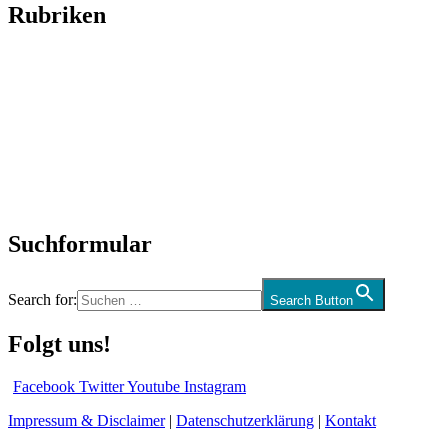
Rubriken
Titelstory
SchlagerNews
Neuerscheinungen
Interviews
Biographien
CD-Rezension
Kolumne
Audio-Interviews
und mehr…
Suchformular
Search for:
Search Button
Folgt uns!
Facebook
Twitter
Youtube
Instagram
Impressum & Disclaimer
|
Datenschutzerklärung
|
Kontakt