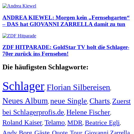
ANDREA KIEWEL: Morgen kein „Fernsehgarten“
– DAS hat GIOVANNI ZARRELLA damit zu tun
ZDF HITPARADE: GoldStar TV holt die Schlager-
70er zurück ins Fernsehen!
Die häufigsten Schlagworte:
Schlager
Florian Silbereisen
,
,
Neues Album
neue Single
Charts
Zuerst
,
,
,
bei Schlagerprofis.de
Helene Fischer
,
,
Roland Kaiser
Telamo
MDR
Beatrice Egli
,
,
,
,
Andy Borg
Gäste
Quote
Tour
Giovanni Zarrella
,
,
,
,
,