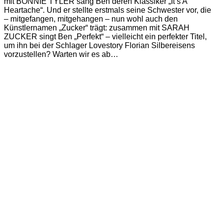
mit BONNIE TYLER sang Ben deren Klassiker „It’s A
Heartache“. Und er stellte erstmals seine Schwester vor, die
– mitgefangen, mitgehangen – nun wohl auch den
Künstlernamen „Zucker“ trägt: zusammen mit SARAH
ZUCKER singt Ben „Perfekt“ – vielleicht ein perfekter Titel,
um ihn bei der Schlager Lovestory Florian Silbereisens
vorzustellen? Warten wir es ab…