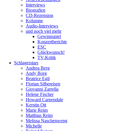
Interviews
Biografien
CD-Rezension
Kolumne
Audio-Interviews
und noch viel mehr
Gewinnspiel
Konzertberichte
ESC
Glückwunsch!
TV-Kritik
Schlagerstars
Andrea Berg
Andy Borg
Beatrice Egli
Florian Silbereisen
Giovanni Zarrella
Helene Fischer
Howard Carpendale
Kerstin Ott
Marie Reim
Matthias Reim
Melissa Naschenweng
Michelle