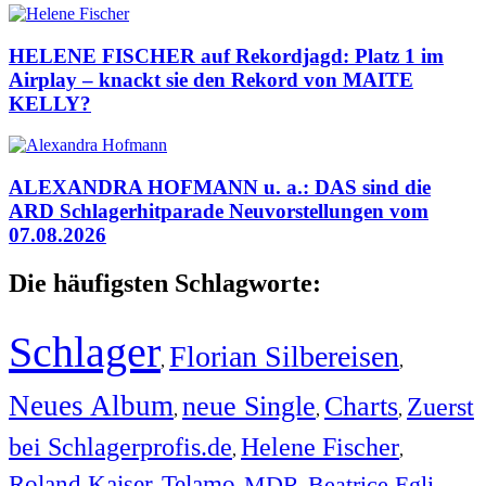
HELENE FISCHER auf Rekordjagd: Platz 1 im
Airplay – knackt sie den Rekord von MAITE
KELLY?
ALEXANDRA HOFMANN u. a.: DAS sind die
ARD Schlagerhitparade Neuvorstellungen vom
07.08.2026
Die häufigsten Schlagworte:
Schlager
Florian Silbereisen
,
,
Neues Album
neue Single
Charts
Zuerst
,
,
,
bei Schlagerprofis.de
Helene Fischer
,
,
Roland Kaiser
Telamo
MDR
Beatrice Egli