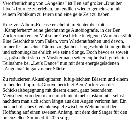
Veröffentlichung von „Angelina“ ist Ben auf großer „Draußen
Live“-Tournee zu erleben, um endlich wieder gemeinsam mit
seinem Publikum zu feiern und eine geile Zeit zu haben.
Kurz vor Album-Release erscheint im September mit
„Kämpferherz“ seine gleichnamige Autobiografie, in der Ben
Zucker zum ersten Mal seine Geschichte in eigenen Worten erzählt.
Eine Geschichte vom Fallen, vom Wiederaufstehen und davon,
immer fest an seine Träume zu glauben. Ungeschminkt, ungefiltert
und schonungslos ehrlich wie seine Songs. Doch bevor es soweit
ist, präsentiert sich der Musiker nach seiner euphorisch gefeierten
Teilnahme bei „Let`s Dance“ nun mit dem energiegeladenen
„Angelina“ in ganz neuer Stärke!
Zu reduzierten Akustikgitarren, luftig-leichten Bläsern und einem
treibenden Poprock-Groove berichtet Ben Zucker von der
Schicksalsbegegnung mit diesem einen, ganz besonderen
Menschen, von dem man einfach nicht mehr loskommt – selbst
nachdem man sich schon längst aus den Augen verloren hat. Ein
melancholisches Gedankenspiel zwischen Wehmut und der
Hoffnung auf einen zweiten Anfang, mit dem der Sänger für den
potenziellen Sommerhit 2025 sorgt.