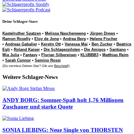
Deine Schlager-Stars
Kastelruther Spatzen
•
Melissa Naschenweng
•
Jürgen Drews
•
Ramon Roselly
•
Eloy de Jong
•
Andrea Berg
•
Helene Fischer
•
Andreas Gabalier
•
Kerstin Ott
•
Vanessa Mai
•
Ben Zucker
•
Beatrice
Egli
•
Roland Kaiser
•
Die Schlagerpiloten
•
Die Amigos
•
Santiano
•
Mia Julia
•
Fantasy
•
Florian Silbereisen
•
KLUBBB3
•
Matthias Reim
•
Sarah Connor
•
Semino Rossi
(Du vermisst Deinen Star? Gib uns
Bescheid
!)
Weitere Schlager-News
ANDY BORG: Sommer-Spaß holt 1,76 Millionen
Zuschauer und starke Quote
SONIA LIEBING: Neue Single von THORSTEN