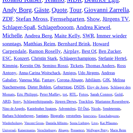
,
,
,
,
Andy Borg
Gäste
Quote
Tour
Giovanni Zarrella
,
,
,
,
,
ZDF
Stefan Mross
Fernsehgarten
Show
Jürgens TV
,
,
,
,
,
Schlager-Spaß
Schlagerbooom
Andrea Kiewel
,
,
,
Michelle
Andrea Berg
Maite Kelly
SWR
Immer wieder
,
,
,
,
sonntags
Matthias Reim
Bernhard Brink
Howard
,
,
,
Carpendale
Ramon Roselly
Airplay
Best Of
Ben Zucker
,
,
,
,
,
ESC
,
Konzert
,
Christin Stark
,
Schlagerchampions
,
Stefanie Hertel
,
Kimmig
,
Kerstin Ott
,
,
,
,
Semino Rossi
Tickets
Thomas Anders
Ross
,
,
,
,
Antony
Anna-Carina Woitschack
Amigos
Udo Jürgens
Andreas
,
,
,
,
,
,
Gabalier
Vanessa Mai
Fantasy
Corona-Absage
Jubiläum
GfK
Melissa
,
,
,
,
,
Naschenweng
Dieter Bohlen
Geburtstag
DSDS
Eloy de Jong
Schlager des
,
,
,
,
,
,
,
,
Monats
Eric Philippi
Peter Maffay
tot
RTL
Fotos
Sarah Connor
Gold
,
,
,
,
,
,
ARD
Sony
Schlagerhitparade
Jürgen Drews
Tracklist
Marianne Rosenberg
,
,
,
,
,
,
Nino de Angelo
Kastelruther Spatzen
Adventsfest
DJ Ötzi
Nicole
Sendetermin
,
,
,
,
,
,
Barbara Schöneberger
Santiano
Biografie
verstorben
Interview
Einschaltquote
,
,
,
,
,
,
Wiederholung
Vincent Gross
Daniela Alfinito
Sonia Liebing
Live
Kai Pflaume
,
,
,
,
,
,
Universal
Kaisermania
Verschiebung
Absage
Pressetext
Wolfgang Petry
Marie Reim