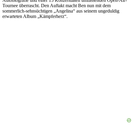
Autobiografie und einer 15 Konzertdaten umfassenden Open-Air-
Tournee überrascht. Den Auftakt macht Ben nun mit dem
sommerlich-sehnsüchtigen „Angelina“ aus seinem ungeduldig
erwarteten Album „Kämpferherz“.