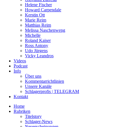
Helene Fischer
Howard Carpendale
Kerstin Ott
Marie Reim
Matthias Reim
Melissa Naschenweng
Michelle
Roland Kaiser
Ross Antony
Udo Jürgens
Vicky Leandros
Videos
Podcast
Info
Über uns
Kommentarrichtlinien
Unsere Kanäle
Schlagerprofis | TELEGRAM
Kontakt
Home
Rubriken
Titelstory
Schlager-News
Neuerscheinungen