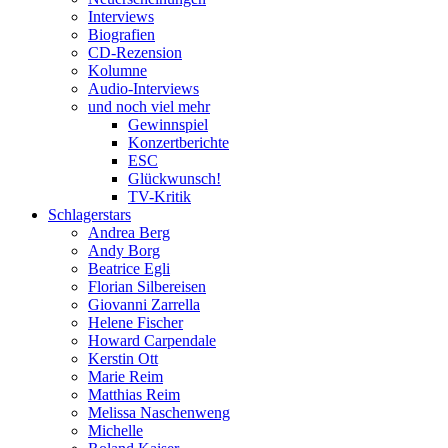
Interviews
Biografien
CD-Rezension
Kolumne
Audio-Interviews
und noch viel mehr
Gewinnspiel
Konzertberichte
ESC
Glückwunsch!
TV-Kritik
Schlagerstars
Andrea Berg
Andy Borg
Beatrice Egli
Florian Silbereisen
Giovanni Zarrella
Helene Fischer
Howard Carpendale
Kerstin Ott
Marie Reim
Matthias Reim
Melissa Naschenweng
Michelle