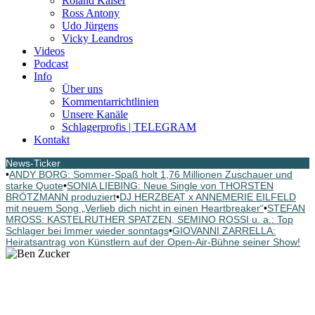
Roland Kaiser
Ross Antony
Udo Jürgens
Vicky Leandros
Videos
Podcast
Info
Über uns
Kommentarrichtlinien
Unsere Kanäle
Schlagerprofis | TELEGRAM
Kontakt
News-Ticker
•
ANDY BORG: Sommer-Spaß holt 1,76 Millionen Zuschauer und
starke Quote
•
SONIA LIEBING: Neue Single von THORSTEN
BRÖTZMANN produziert
•
DJ HERZBEAT x ANNEMERIE EILFELD
mit neuem Song „Verlieb dich nicht in einen Heartbreaker“
•
STEFAN
MROSS: KASTELRUTHER SPATZEN, SEMINO ROSSI u. a.: Top
Schlager bei Immer wieder sonntags
•
GIOVANNI ZARRELLA:
Heiratsantrag von Künstlern auf der Open-Air-Bühne seiner Show!