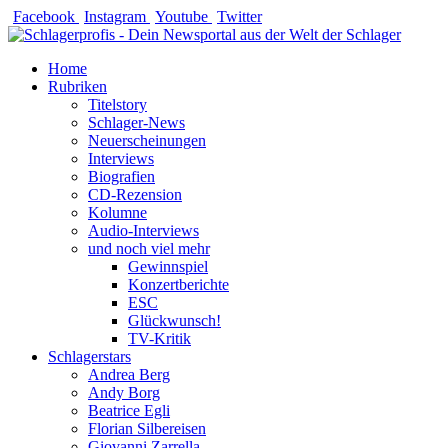
Zum
Facebook
Instagram
Youtube
Twitter
Inhalt
springen
Home
Rubriken
Titelstory
Schlager-News
Neuerscheinungen
Interviews
Biografien
CD-Rezension
Kolumne
Audio-Interviews
und noch viel mehr
Gewinnspiel
Konzertberichte
ESC
Glückwunsch!
TV-Kritik
Schlagerstars
Andrea Berg
Andy Borg
Beatrice Egli
Florian Silbereisen
Giovanni Zarrella