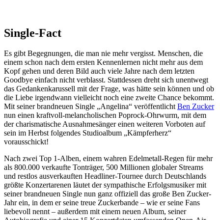
Single-Fact
Es gibt Begegnungen, die man nie mehr vergisst. Menschen, die
einem schon nach dem ersten Kennenlernen nicht mehr aus dem
Kopf gehen und deren Bild auch viele Jahre nach dem letzten
Goodbye einfach nicht verblasst. Stattdessen dreht sich unentwegt
das Gedankenkarussell mit der Frage, was hätte sein können und ob
die Liebe irgendwann vielleicht noch eine zweite Chance bekommt.
Mit seiner brandneuen Single „Angelina“ veröffentlicht
Ben Zucker
nun einen kraftvoll-melancholischen Poprock-Ohrwurm, mit dem
der charismatische Ausnahmesänger einen weiteren Vorboten auf
sein im Herbst folgendes Studioalbum „Kämpferherz“
vorausschickt!
Nach zwei Top 1-Alben, einem wahren Edelmetall-Regen für mehr
als 800.000 verkaufte Tonträger, 500 Millionen globaler Streams
und restlos ausverkauften Headliner-Tournee durch Deutschlands
größte Konzertarenen läutet der sympathische Erfolgsmusiker mit
seiner brandneuen Single nun ganz offiziell das große Ben Zucker-
Jahr ein, in dem er seine treue Zuckerbande – wie er seine Fans
liebevoll nennt – außerdem mit einem neuen Album, seiner