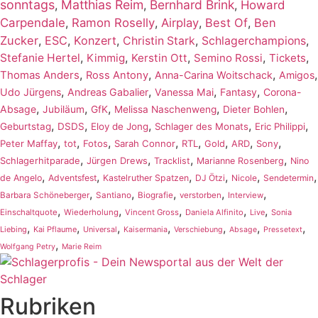
sonntags
Matthias Reim
Bernhard Brink
,
,
,
Howard
Carpendale
,
Ramon Roselly
,
Airplay
,
Best Of
,
Ben
Zucker
,
ESC
,
Konzert
,
,
,
Christin Stark
Schlagerchampions
,
,
,
,
,
Stefanie Hertel
Kimmig
Kerstin Ott
Semino Rossi
Tickets
,
,
,
,
Thomas Anders
Ross Antony
Anna-Carina Woitschack
Amigos
,
,
,
,
Udo Jürgens
Andreas Gabalier
Vanessa Mai
Fantasy
Corona-
,
,
,
,
,
Absage
Jubiläum
GfK
Melissa Naschenweng
Dieter Bohlen
,
,
,
,
,
Geburtstag
DSDS
Eloy de Jong
Schlager des Monats
Eric Philippi
,
,
,
,
,
,
,
,
Peter Maffay
tot
Fotos
Sarah Connor
RTL
Gold
ARD
Sony
,
,
,
,
Schlagerhitparade
Jürgen Drews
Tracklist
Marianne Rosenberg
Nino
,
,
,
,
,
,
de Angelo
Adventsfest
Kastelruther Spatzen
DJ Ötzi
Nicole
Sendetermin
,
,
,
,
,
Barbara Schöneberger
Santiano
Biografie
verstorben
Interview
,
,
,
,
,
Einschaltquote
Wiederholung
Vincent Gross
Daniela Alfinito
Live
Sonia
,
,
,
,
,
,
,
Liebing
Kai Pflaume
Universal
Kaisermania
Verschiebung
Absage
Pressetext
,
Wolfgang Petry
Marie Reim
Rubriken