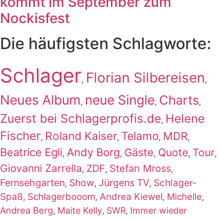
kommt im September zum
Nockisfest
Die häufigsten Schlagworte:
Schlager
Florian Silbereisen
,
,
Neues Album
neue Single
Charts
,
,
,
Zuerst bei Schlagerprofis.de
Helene
,
Fischer
Roland Kaiser
Telamo
MDR
,
,
,
,
Beatrice Egli
Andy Borg
Gäste
Quote
Tour
,
,
,
,
,
Giovanni Zarrella
ZDF
Stefan Mross
,
,
,
Fernsehgarten
Show
Jürgens TV
Schlager-
,
,
,
Spaß
Schlagerbooom
Andrea Kiewel
Michelle
,
,
,
,
Andrea Berg
Maite Kelly
SWR
Immer wieder
,
,
,