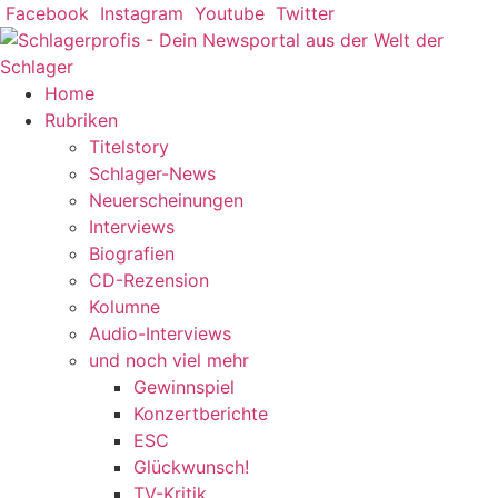
Zum
Facebook
Instagram
Youtube
Twitter
Inhalt
springen
Home
Rubriken
Titelstory
Schlager-News
Neuerscheinungen
Interviews
Biografien
CD-Rezension
Kolumne
Audio-Interviews
und noch viel mehr
Gewinnspiel
Konzertberichte
ESC
Glückwunsch!
TV-Kritik