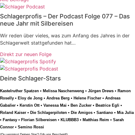
Schlagerprofis – Der Podcast Folge 077 – Das
neue Jahr mit Silbereisen
Wir reden über vieles, was zum Anfang des Jahres in der
Schlagerwelt stattgefunden hat…
Direkt zur neuen Folge
Deine Schlager-Stars
Kastelruther Spatzen
•
Melissa Naschenweng
•
Jürgen Drews
•
Ramon
Roselly
•
Eloy de Jong
•
Andrea Berg
•
Helene Fischer
•
Andreas
Gabalier
•
Kerstin Ott
•
Vanessa Mai
•
Ben Zucker
•
Beatrice Egli
•
Roland Kaiser
•
Die Schlagerpiloten
•
Die Amigos
•
Santiano
•
Mia Julia
•
Fantasy
•
Florian Silbereisen
•
KLUBBB3
•
Matthias Reim
•
Sarah
Connor
•
Semino Rossi
(Du vermisst Deinen Star? Gib uns
Bescheid
!)