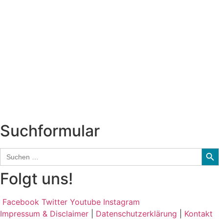
Titelstory
SchlagerNews
Neuerscheinungen
Interviews
Biographien
CD-Rezension
Kolumne
Audio-Interviews
und mehr…
Suchformular
Sear
Search
for:
Folgt uns!
Facebook
Twitter
Youtube
Instagram
Impressum & Disclaimer
|
Datenschutzerklärung
|
Kontakt