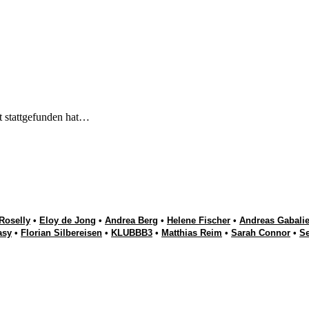
t stattgefunden hat…
Roselly
•
Eloy de Jong
•
Andrea Berg
•
Helene Fischer
•
Andreas Gabalie
asy
•
Florian Silbereisen
•
KLUBBB3
•
Matthias Reim
•
Sarah Connor
•
S