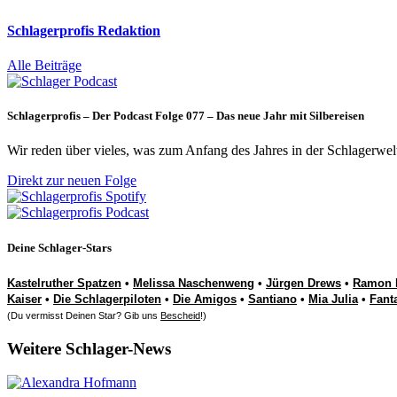
Schlagerprofis Redaktion
Alle Beiträge
Schlagerprofis – Der Podcast Folge 077 – Das neue Jahr mit Silbereisen
Wir reden über vieles, was zum Anfang des Jahres in der Schlagerwel
Direkt zur neuen Folge
Deine Schlager-Stars
Kastelruther Spatzen
•
Melissa Naschenweng
•
Jürgen Drews
•
Ramon 
Kaiser
•
Die Schlagerpiloten
•
Die Amigos
•
Santiano
•
Mia Julia
•
Fant
(Du vermisst Deinen Star? Gib uns
Bescheid
!)
Weitere Schlager-News