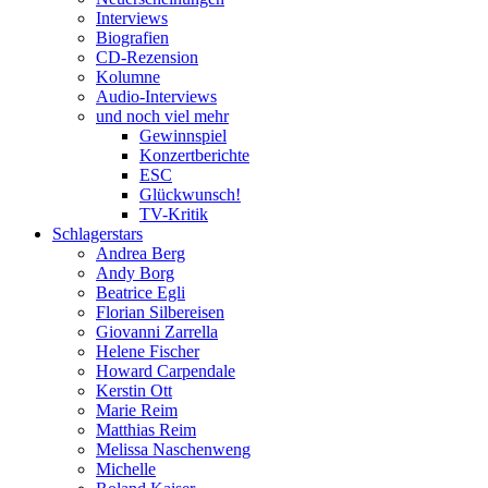
Interviews
Biografien
CD-Rezension
Kolumne
Audio-Interviews
und noch viel mehr
Gewinnspiel
Konzertberichte
ESC
Glückwunsch!
TV-Kritik
Schlagerstars
Andrea Berg
Andy Borg
Beatrice Egli
Florian Silbereisen
Giovanni Zarrella
Helene Fischer
Howard Carpendale
Kerstin Ott
Marie Reim
Matthias Reim
Melissa Naschenweng
Michelle