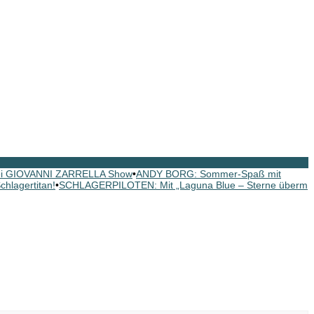
ei GIOVANNI ZARRELLA Show
•
ANDY BORG: Sommer-Spaß mit
hlagertitan!
•
SCHLAGERPILOTEN: Mit „Laguna Blue – Sterne überm