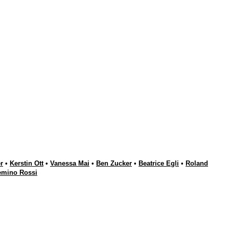
r
•
Kerstin Ott
•
Vanessa Mai
•
Ben Zucker
•
Beatrice Egli
•
Roland
emino Rossi