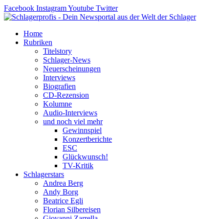
Zum
Facebook
Instagram
Youtube
Twitter
Inhalt
springen
Home
Rubriken
Titelstory
Schlager-News
Neuerscheinungen
Interviews
Biografien
CD-Rezension
Kolumne
Audio-Interviews
und noch viel mehr
Gewinnspiel
Konzertberichte
ESC
Glückwunsch!
TV-Kritik
Schlagerstars
Andrea Berg
Andy Borg
Beatrice Egli
Florian Silbereisen
Giovanni Zarrella