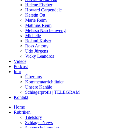
Helene Fischer
Howard Carpendale
Kerstin Ott
Marie Reim
Matthias Reim
Melissa Naschenweng
Michelle
Roland Kaiser
Ross Antony
Udo Jürgens
Vicky Leandros
Videos
Podcast
Info
Über uns
Kommentarrichtlinien
Unsere Kanäle
Schlagerprofis | TELEGRAM
Kontakt
Home
Rubriken
Titelstory
Schlager-News
Neuerscheinungen