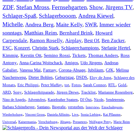
ZDF
Stefan Mross
Fernsehgarten
Show
Jürgens TV
,
,
,
,
,
Schlager-Spaß
Schlagerbooom
Andrea Kiewel
,
,
,
Michelle
Andrea Berg
Maite Kelly
SWR
Immer wieder
,
,
,
,
sonntags
Matthias Reim
Bernhard Brink
Howard
,
,
,
Carpendale
Ramon Roselly
Airplay
Best Of
Ben Zucker
,
,
,
,
,
ESC
,
Konzert
,
Christin Stark
,
Schlagerchampions
,
Stefanie Hertel
,
Kimmig
,
Kerstin Ott
,
,
,
,
Semino Rossi
Tickets
Thomas Anders
Ross
,
,
,
,
Antony
Anna-Carina Woitschack
Amigos
Udo Jürgens
Andreas
,
,
,
,
,
,
Gabalier
Vanessa Mai
Fantasy
Corona-Absage
Jubiläum
GfK
Melissa
,
,
,
,
,
Naschenweng
Dieter Bohlen
Geburtstag
DSDS
Eloy de Jong
Schlager des
,
,
,
,
,
,
,
,
Monats
Eric Philippi
Peter Maffay
tot
Fotos
Sarah Connor
RTL
Gold
,
,
,
,
,
,
ARD
Sony
Schlagerhitparade
Jürgen Drews
Tracklist
Marianne Rosenberg
,
,
,
,
,
,
Nino de Angelo
Adventsfest
Kastelruther Spatzen
DJ Ötzi
Nicole
Sendetermin
,
,
,
,
,
,
Barbara Schöneberger
Santiano
Biografie
verstorben
Interview
Einschaltquote
,
,
,
,
,
,
Wiederholung
Vincent Gross
Daniela Alfinito
Live
Sonia Liebing
Kai Pflaume
,
,
,
,
,
,
Universal
Kaisermania
Verschiebung
Absage
Pressetext
Wolfgang Petry
Marie Reim