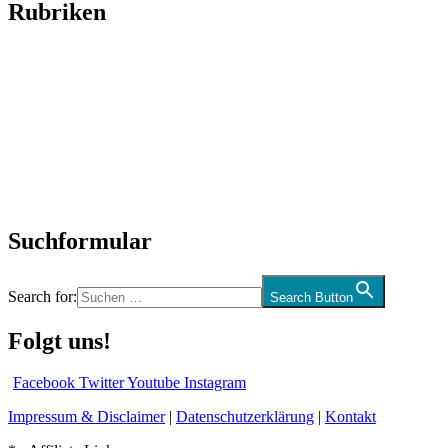
Rubriken
Titelstory
SchlagerNews
Neuerscheinungen
Interviews
Biographien
CD-Rezension
Kolumne
Audio-Interviews
und mehr…
Suchformular
Search for:
Search Button
Folgt uns!
Facebook
Twitter
Youtube
Instagram
Impressum & Disclaimer
|
Datenschutzerklärung
|
Kontakt