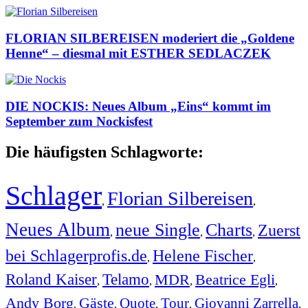
FLORIAN SILBEREISEN moderiert die „Goldene
Henne“ – diesmal mit ESTHER SEDLACZEK
DIE NOCKIS: Neues Album „Eins“ kommt im
September zum Nockisfest
Die häufigsten Schlagworte:
Schlager
Florian Silbereisen
,
,
Neues Album
neue Single
Charts
Zuerst
,
,
,
bei Schlagerprofis.de
Helene Fischer
,
,
Roland Kaiser
Telamo
MDR
Beatrice Egli
,
,
,
,
Andy Borg
Gäste
Quote
Tour
Giovanni Zarrella
,
,
,
,
,