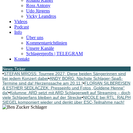
Roland Kaiser
Ross Antony
Udo Jürgens
Vicky Leandros
Videos
Podcast
Info
Über uns
Kommentarrichtlinien
Unsere Kanäle
Schlagerprofis | TELEGRAM
Kontakt
News-Ticker
•
STEFAN MROSS: Tournee 2027: Diese beiden Sängerinnen sind
bei jedem Konzert dabei
•
ANDY BORG: Nächste Schlager-Spaß-
Termine sind da! Herzenssache am 20.11.!
•
FLORIAN SILBEREISEN
& ESTHER SEDLACZEK: Presseinfo und Fotos „Goldene Henne“
da!
•
Kolumne: ARD setzt mit ARD Schlagerwelt auf Streaming – doch
viele Schlagerfans bleiben auf der Strecke
•
NICOLE bei RTL: RALPH
SIEGEL komponiert wieder und denkt über ESC-Teilnahme nach!