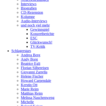
Interviews
Biografien
CD-Rezension
Kolumne
Audio-Interviews
und noch viel mehr
Gewinnspiel
Konzertberichte
ESC
Glückwunsch!
TV-Kritik
Schlagerstars
Andrea Berg
Andy Borg
Beatrice Egli
Florian Silbereisen
Giovanni Zarrella
Helene Fischer
Howard Carpendale
Kerstin Ott
Marie Reim
Matthias Reim
Melissa Naschenweng
Michelle