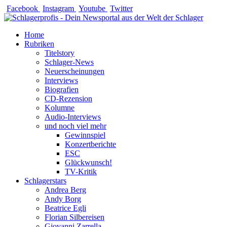
Zum
Facebook
Instagram
Youtube
Twitter
Inhalt
springen
Home
Rubriken
Titelstory
Schlager-News
Neuerscheinungen
Interviews
Biografien
CD-Rezension
Kolumne
Audio-Interviews
und noch viel mehr
Gewinnspiel
Konzertberichte
ESC
Glückwunsch!
TV-Kritik
Schlagerstars
Andrea Berg
Andy Borg
Beatrice Egli
Florian Silbereisen
Giovanni Zarrella