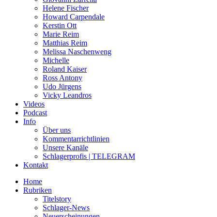
Helene Fischer
Howard Carpendale
Kerstin Ott
Marie Reim
Matthias Reim
Melissa Naschenweng
Michelle
Roland Kaiser
Ross Antony
Udo Jürgens
Vicky Leandros
Videos
Podcast
Info
Über uns
Kommentarrichtlinien
Unsere Kanäle
Schlagerprofis | TELEGRAM
Kontakt
Home
Rubriken
Titelstory
Schlager-News
Neuerscheinungen