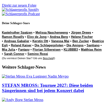
Direkt zur neuen Folge
Deine Schlager-Stars
Kastelruther Spatzen
•
Melissa Naschenweng
•
Jürgen Drews
•
Ramon Roselly
•
Eloy de Jong
•
Andrea Berg
•
Helene Fischer
•
Andreas Gabalier
•
Kerstin Ott
•
Vanessa Mai
•
Ben Zucker
•
Beatrice
Egli
•
Roland Kaiser
•
Die Schlagerpiloten
•
Die Amigos
•
Santiano
•
Mia Julia
•
Fantasy
•
Florian Silbereisen
•
KLUBBB3
•
Matthias Reim
•
Sarah Connor
•
Semino Rossi
(Du vermisst Deinen Star? Gib uns
Bescheid
!)
Weitere Schlager-News
STEFAN MROSS: Tournee 2027: Diese beiden
Sängerinnen sind bei jedem Konzert dabei