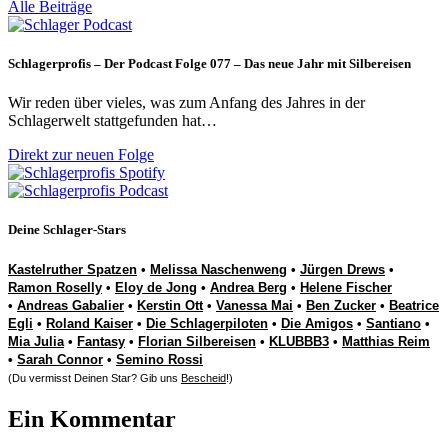
Alle Beiträge
Schlagerprofis – Der Podcast Folge 077 – Das neue Jahr mit Silbereisen
Wir reden über vieles, was zum Anfang des Jahres in der
Schlagerwelt stattgefunden hat…
Direkt zur neuen Folge
Deine Schlager-Stars
Kastelruther Spatzen
•
Melissa Naschenweng
•
Jürgen Drews
•
Ramon Roselly
•
Eloy de Jong
•
Andrea Berg
•
Helene Fischer
•
Andreas Gabalier
•
Kerstin Ott
•
Vanessa Mai
•
Ben Zucker
•
Beatrice
Egli
•
Roland Kaiser
•
Die Schlagerpiloten
•
Die Amigos
•
Santiano
•
Mia Julia
•
Fantasy
•
Florian Silbereisen
•
KLUBBB3
•
Matthias Reim
•
Sarah Connor
•
Semino Rossi
(Du vermisst Deinen Star? Gib uns
Bescheid
!)
Ein Kommentar