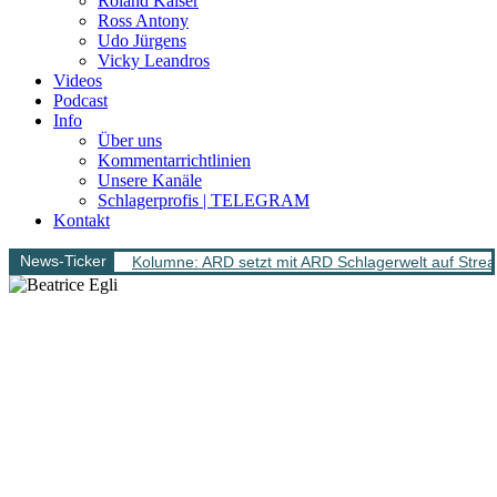
Roland Kaiser
Ross Antony
Udo Jürgens
Vicky Leandros
Videos
Podcast
Info
Über uns
Kommentarrichtlinien
Unsere Kanäle
Schlagerprofis | TELEGRAM
Kontakt
News-Ticker
Kolumne: ARD setzt mit ARD Schlagerwelt auf Stream