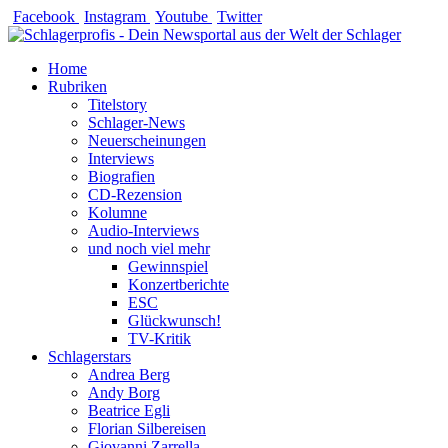
Zum
Facebook
Instagram
Youtube
Twitter
Inhalt
springen
Home
Rubriken
Titelstory
Schlager-News
Neuerscheinungen
Interviews
Biografien
CD-Rezension
Kolumne
Audio-Interviews
und noch viel mehr
Gewinnspiel
Konzertberichte
ESC
Glückwunsch!
TV-Kritik
Schlagerstars
Andrea Berg
Andy Borg
Beatrice Egli
Florian Silbereisen
Giovanni Zarrella