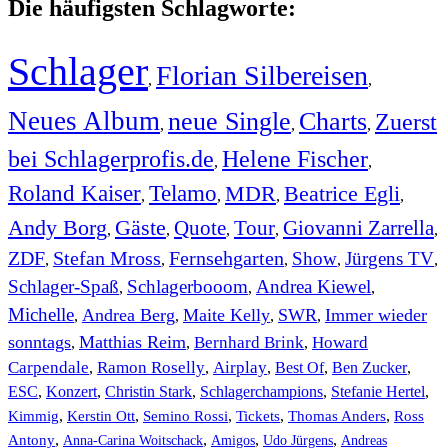
Die häufigsten Schlagworte:
Schlager
Florian Silbereisen
,
,
Neues Album
neue Single
Charts
Zuerst
,
,
,
bei Schlagerprofis.de
Helene Fischer
,
,
Roland Kaiser
Telamo
MDR
Beatrice Egli
,
,
,
,
Andy Borg
Gäste
Quote
Tour
Giovanni Zarrella
,
,
,
,
,
ZDF
Stefan Mross
Fernsehgarten
Show
Jürgens TV
,
,
,
,
,
Schlager-Spaß
Schlagerbooom
Andrea Kiewel
,
,
,
Michelle
Andrea Berg
Maite Kelly
SWR
Immer wieder
,
,
,
,
sonntags
Matthias Reim
Bernhard Brink
Howard
,
,
,
Carpendale
Ramon Roselly
Airplay
Best Of
Ben Zucker
,
,
,
,
,
ESC
,
Konzert
,
Christin Stark
,
Schlagerchampions
,
Stefanie Hertel
,
Kimmig
,
Kerstin Ott
,
,
,
,
Semino Rossi
Tickets
Thomas Anders
Ross
,
,
,
,
Antony
Anna-Carina Woitschack
Amigos
Udo Jürgens
Andreas