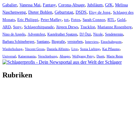
,
,
,
,
,
,
Gabalier
Vanessa Mai
Fantasy
Corona-Absage
Jubiläum
GfK
Melissa
,
,
,
,
,
Naschenweng
Dieter Bohlen
Geburtstag
DSDS
Eloy de Jong
Schlager des
,
,
,
,
,
,
,
,
Monats
Eric Philippi
Peter Maffay
tot
Fotos
Sarah Connor
RTL
Gold
,
,
,
,
,
,
ARD
Sony
Schlagerhitparade
Jürgen Drews
Tracklist
Marianne Rosenberg
,
,
,
,
,
,
Nino de Angelo
Adventsfest
Kastelruther Spatzen
DJ Ötzi
Nicole
Sendetermin
,
,
,
,
,
,
Barbara Schöneberger
Santiano
Biografie
verstorben
Interview
Einschaltquote
,
,
,
,
,
,
Wiederholung
Vincent Gross
Daniela Alfinito
Live
Sonia Liebing
Kai Pflaume
,
,
,
,
,
,
Universal
Kaisermania
Verschiebung
Absage
Wolfgang Petry
Duett
Marie Reim
Rubriken
Titelstory
SchlagerNews
Neuerscheinungen
Interviews
Biographien
CD-Rezension
Kolumne
Audio-Interviews
und mehr…