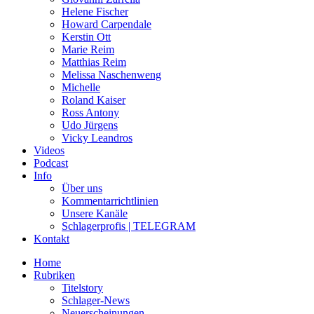
Helene Fischer
Howard Carpendale
Kerstin Ott
Marie Reim
Matthias Reim
Melissa Naschenweng
Michelle
Roland Kaiser
Ross Antony
Udo Jürgens
Vicky Leandros
Videos
Podcast
Info
Über uns
Kommentarrichtlinien
Unsere Kanäle
Schlagerprofis | TELEGRAM
Kontakt
Home
Rubriken
Titelstory
Schlager-News
Neuerscheinungen