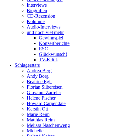
Interviews
Biografien
CD-Rezension
Kolumne
Audio-Interviews
und noch viel mehr
Gewinnspiel
Konzertberichte
ESC
Glückwunsch!
TV-Kritik
Schlagerstars
Andrea Berg
Andy Borg
Beatrice Egli
Florian Silbereisen
Giovanni Zarrella
Helene Fischer
Howard Carpendale
Kerstin Ott
Marie Reim
Matthias Reim
Melissa Naschenweng
Michelle