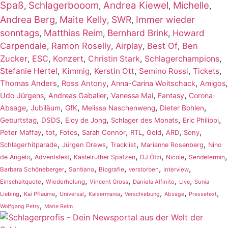
Spaß
Schlagerbooom
Andrea Kiewel
Michelle
,
,
,
,
Andrea Berg
Maite Kelly
SWR
Immer wieder
,
,
,
sonntags
Matthias Reim
Bernhard Brink
,
,
,
Howard
Carpendale
,
Ramon Roselly
,
Airplay
,
Best Of
,
Ben
Zucker
,
ESC
,
Konzert
,
,
,
Christin Stark
Schlagerchampions
,
,
,
,
,
Stefanie Hertel
Kimmig
Kerstin Ott
Semino Rossi
Tickets
,
,
,
,
Thomas Anders
Ross Antony
Anna-Carina Woitschack
Amigos
,
,
,
,
Udo Jürgens
Andreas Gabalier
Vanessa Mai
Fantasy
Corona-
,
,
,
,
,
Absage
Jubiläum
GfK
Melissa Naschenweng
Dieter Bohlen
,
,
,
,
,
Geburtstag
DSDS
Eloy de Jong
Schlager des Monats
Eric Philippi
,
,
,
,
,
,
,
,
Peter Maffay
tot
Fotos
Sarah Connor
RTL
Gold
ARD
Sony
,
,
,
,
Schlagerhitparade
Jürgen Drews
Tracklist
Marianne Rosenberg
Nino
,
,
,
,
,
,
de Angelo
Adventsfest
Kastelruther Spatzen
DJ Ötzi
Nicole
Sendetermin
,
,
,
,
,
Barbara Schöneberger
Santiano
Biografie
verstorben
Interview
,
,
,
,
,
Einschaltquote
Wiederholung
Vincent Gross
Daniela Alfinito
Live
Sonia
,
,
,
,
,
,
,
Liebing
Kai Pflaume
Universal
Kaisermania
Verschiebung
Absage
Pressetext
,
Wolfgang Petry
Marie Reim