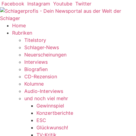
Zum
Facebook
Instagram
Youtube
Twitter
Inhalt
springen
Home
Rubriken
Titelstory
Schlager-News
Neuerscheinungen
Interviews
Biografien
CD-Rezension
Kolumne
Audio-Interviews
und noch viel mehr
Gewinnspiel
Konzertberichte
ESC
Glückwunsch!
TV-Kritik