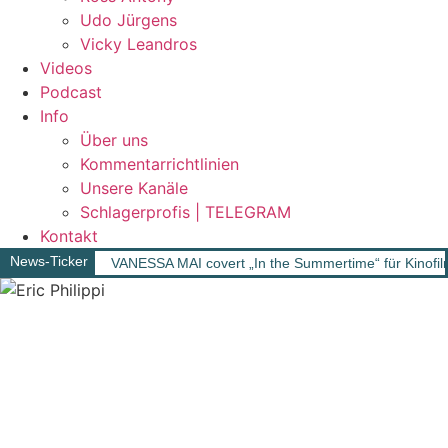
Udo Jürgens
Vicky Leandros
Videos
Podcast
Info
Über uns
Kommentarrichtlinien
Unsere Kanäle
Schlagerprofis | TELEGRAM
Kontakt
News-Ticker
VANESSA MAI covert „In the Summertime“ für Kinofil