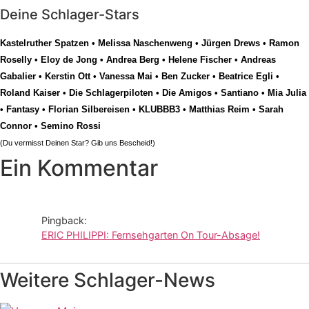
Deine Schlager-Stars
Kastelruther Spatzen
•
Melissa Naschenweng
•
Jürgen Drews
•
Ramon
Roselly
•
Eloy de Jong
•
Andrea Berg
•
Helene Fischer
•
Andreas
Gabalier
•
Kerstin Ott
•
Vanessa Mai
•
Ben Zucker
•
Beatrice Egli
•
Roland Kaiser
•
Die Schlagerpiloten
•
Die Amigos
•
Santiano
•
Mia Julia
•
Fantasy
•
Florian Silbereisen
•
KLUBBB3
•
Matthias Reim
•
Sarah
Connor
•
Semino Rossi
(Du vermisst Deinen Star? Gib uns
Bescheid
!)
Ein Kommentar
Pingback:
ERIC PHILIPPI: Fernsehgarten On Tour-Absage!
Weitere Schlager-News