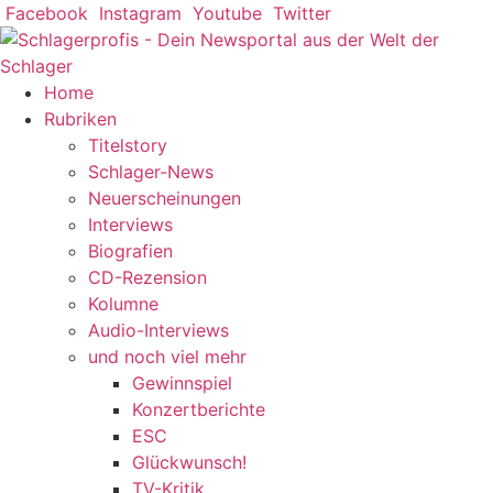
Zum
Facebook
Instagram
Youtube
Twitter
Inhalt
springen
Home
Rubriken
Titelstory
Schlager-News
Neuerscheinungen
Interviews
Biografien
CD-Rezension
Kolumne
Audio-Interviews
und noch viel mehr
Gewinnspiel
Konzertberichte
ESC
Glückwunsch!
TV-Kritik