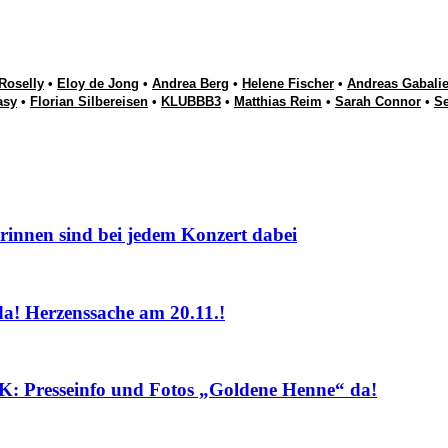
Roselly
•
Eloy de Jong
•
Andrea Berg
•
Helene Fischer
•
Andreas Gabalie
asy
•
Florian Silbereisen
•
KLUBBB3
•
Matthias Reim
•
Sarah Connor
•
S
nnen sind bei jedem Konzert dabei
! Herzenssache am 20.11.!
sseinfo und Fotos „Goldene Henne“ da!