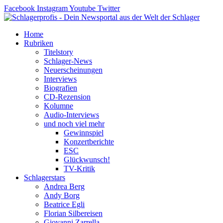
Zum
Facebook
Instagram
Youtube
Twitter
Inhalt
springen
Home
Rubriken
Titelstory
Schlager-News
Neuerscheinungen
Interviews
Biografien
CD-Rezension
Kolumne
Audio-Interviews
und noch viel mehr
Gewinnspiel
Konzertberichte
ESC
Glückwunsch!
TV-Kritik
Schlagerstars
Andrea Berg
Andy Borg
Beatrice Egli
Florian Silbereisen
Giovanni Zarrella