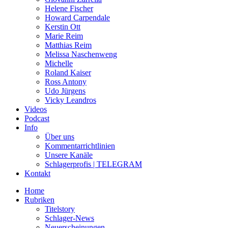
Helene Fischer
Howard Carpendale
Kerstin Ott
Marie Reim
Matthias Reim
Melissa Naschenweng
Michelle
Roland Kaiser
Ross Antony
Udo Jürgens
Vicky Leandros
Videos
Podcast
Info
Über uns
Kommentarrichtlinien
Unsere Kanäle
Schlagerprofis | TELEGRAM
Kontakt
Home
Rubriken
Titelstory
Schlager-News
Neuerscheinungen