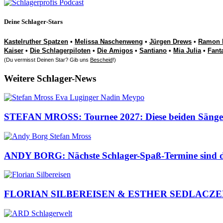
Deine Schlager-Stars
Kastelruther Spatzen
•
Melissa Naschenweng
•
Jürgen Drews
•
Ramon 
Kaiser
•
Die Schlagerpiloten
•
Die Amigos
•
Santiano
•
Mia Julia
•
Fant
(Du vermisst Deinen Star? Gib uns
Bescheid
!)
Weitere Schlager-News
STEFAN MROSS: Tournee 2027: Diese beiden Sängeri
ANDY BORG: Nächste Schlager-Spaß-Termine sind da
FLORIAN SILBEREISEN & ESTHER SEDLACZEK: Pre