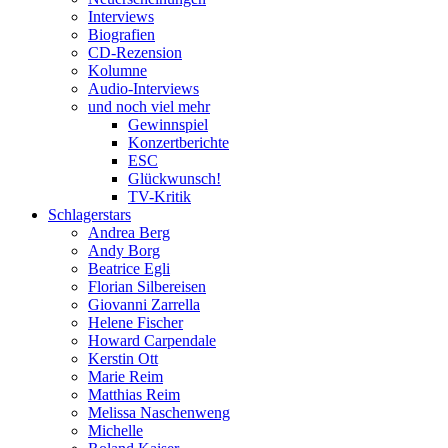
Interviews
Biografien
CD-Rezension
Kolumne
Audio-Interviews
und noch viel mehr
Gewinnspiel
Konzertberichte
ESC
Glückwunsch!
TV-Kritik
Schlagerstars
Andrea Berg
Andy Borg
Beatrice Egli
Florian Silbereisen
Giovanni Zarrella
Helene Fischer
Howard Carpendale
Kerstin Ott
Marie Reim
Matthias Reim
Melissa Naschenweng
Michelle