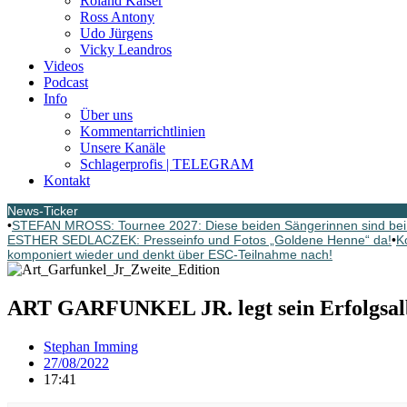
Roland Kaiser
Ross Antony
Udo Jürgens
Vicky Leandros
Videos
Podcast
Info
Über uns
Kommentarrichtlinien
Unsere Kanäle
Schlagerprofis | TELEGRAM
Kontakt
News-Ticker
•
STEFAN MROSS: Tournee 2027: Diese beiden Sängerinnen sind bei
ESTHER SEDLACZEK: Presseinfo und Fotos „Goldene Henne“ da!
•
K
komponiert wieder und denkt über ESC-Teilnahme nach!
ART GARFUNKEL JR. legt sein Erfolgsal
Stephan Imming
27/08/2022
17:41