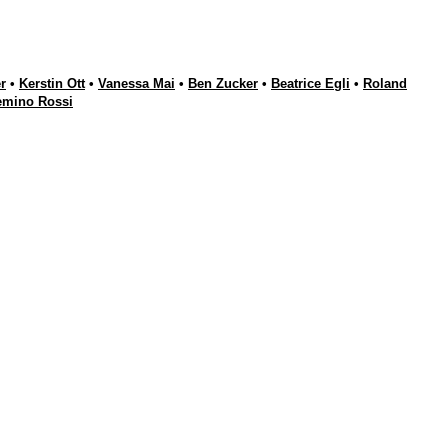
r
•
Kerstin Ott
•
Vanessa Mai
•
Ben Zucker
•
Beatrice Egli
•
Roland
emino Rossi