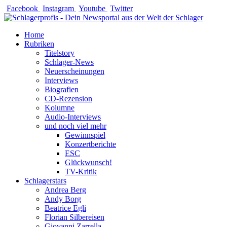
Zum
Facebook
Instagram
Youtube
Twitter
Inhalt
springen
Home
Rubriken
Titelstory
Schlager-News
Neuerscheinungen
Interviews
Biografien
CD-Rezension
Kolumne
Audio-Interviews
und noch viel mehr
Gewinnspiel
Konzertberichte
ESC
Glückwunsch!
TV-Kritik
Schlagerstars
Andrea Berg
Andy Borg
Beatrice Egli
Florian Silbereisen
Giovanni Zarrella