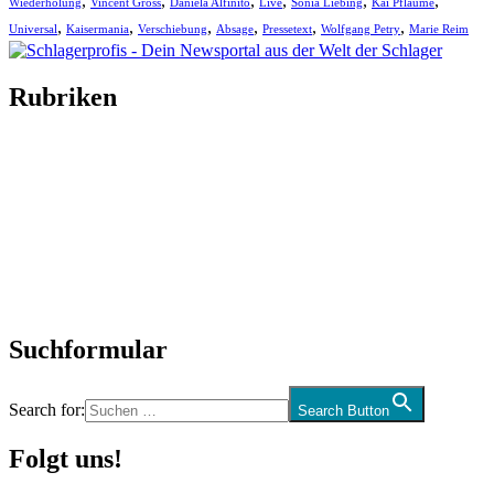
,
,
,
,
,
,
Wiederholung
Vincent Gross
Daniela Alfinito
Live
Sonia Liebing
Kai Pflaume
,
,
,
,
,
,
Universal
Kaisermania
Verschiebung
Absage
Pressetext
Wolfgang Petry
Marie Reim
Rubriken
Titelstory
SchlagerNews
Neuerscheinungen
Interviews
Biographien
CD-Rezension
Kolumne
Audio-Interviews
und mehr…
Suchformular
Search for:
Search Button
Folgt uns!