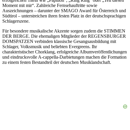
erfolgreichen Titeln wie „Papillon“, „Ring Ring“ oder „Teil diesen
Moment mit mir“. Zahlreiche Fernsehauftritte sowie
Auszeichnungen – darunter der SMAGO Award für Österreich und
Südtirol – unterstreichen ihren festen Platz in der deutschsprachigen
Schlagerszene.
Für besondere musikalische Akzente sorgen zudem die STIMMEN
DER BERGE. Die ehemaligen Mitglieder der REGENSBURGER
DOMSPATZEN verbinden klassische Gesangsausbildung mit
Schlager, Volksmusik und beliebten Evergreens. Ihr
charakteristischer Chorklang, erfolgreiche Albumveröffentlichungen
und eindrucksvolle A-cappella-Darbietungen machen die Formation
zu einem festen Bestandteil der deutschen Musiklandschaft.