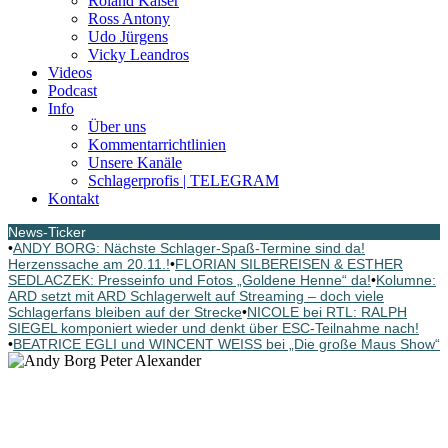
Roland Kaiser
Ross Antony
Udo Jürgens
Vicky Leandros
Videos
Podcast
Info
Über uns
Kommentarrichtlinien
Unsere Kanäle
Schlagerprofis | TELEGRAM
Kontakt
News-Ticker
•
ANDY BORG: Nächste Schlager-Spaß-Termine sind da!
Herzenssache am 20.11.!
•
FLORIAN SILBEREISEN & ESTHER
SEDLACZEK: Presseinfo und Fotos „Goldene Henne“ da!
•
Kolumne:
ARD setzt mit ARD Schlagerwelt auf Streaming – doch viele
Schlagerfans bleiben auf der Strecke
•
NICOLE bei RTL: RALPH
SIEGEL komponiert wieder und denkt über ESC-Teilnahme nach!
•
BEATRICE EGLI und WINCENT WEISS bei „Die große Maus Show“