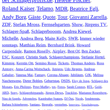
,
,
Roland Kaiser
Telamo
MDR
Beatrice Egli
,
,
,
,
Andy Borg
Gäste
Quote
Tour
Giovanni Zarrella
,
,
,
,
,
ZDF
Stefan Mross
Fernsehgarten
Show
Jürgens TV
,
,
,
,
,
Schlager-Spaß
Schlagerbooom
Andrea Kiewel
,
,
,
Michelle
Andrea Berg
Maite Kelly
SWR
Immer wieder
,
,
,
,
sonntags
Matthias Reim
Bernhard Brink
Howard
,
,
,
Carpendale
Ramon Roselly
Airplay
Best Of
Ben Zucker
,
,
,
,
,
ESC
,
Konzert
,
Christin Stark
,
Schlagerchampions
,
Stefanie Hertel
,
Kimmig
,
Kerstin Ott
,
,
,
,
Semino Rossi
Tickets
Thomas Anders
Ross
,
,
,
,
Antony
Anna-Carina Woitschack
Amigos
Udo Jürgens
Andreas
,
,
,
,
,
,
Gabalier
Vanessa Mai
Fantasy
Corona-Absage
Jubiläum
GfK
Melissa
,
,
,
,
,
Naschenweng
Dieter Bohlen
Geburtstag
DSDS
Eloy de Jong
Schlager des
,
,
,
,
,
,
,
,
Monats
Eric Philippi
Peter Maffay
tot
Fotos
Sarah Connor
RTL
Gold
,
,
,
,
,
,
ARD
Sony
Schlagerhitparade
Jürgen Drews
Tracklist
Marianne Rosenberg
,
,
,
,
,
,
Nino de Angelo
Adventsfest
Kastelruther Spatzen
DJ Ötzi
Nicole
Sendetermin
,
,
,
,
,
,
Barbara Schöneberger
Santiano
Biografie
verstorben
Interview
Einschaltquote