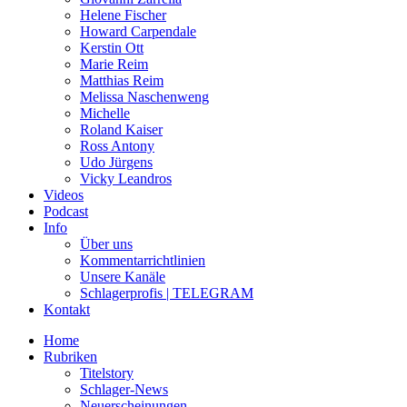
Helene Fischer
Howard Carpendale
Kerstin Ott
Marie Reim
Matthias Reim
Melissa Naschenweng
Michelle
Roland Kaiser
Ross Antony
Udo Jürgens
Vicky Leandros
Videos
Podcast
Info
Über uns
Kommentarrichtlinien
Unsere Kanäle
Schlagerprofis | TELEGRAM
Kontakt
Home
Rubriken
Titelstory
Schlager-News
Neuerscheinungen