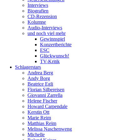
Interviews
Biografien
CD-Rezension
Kolumne
Audio-Interviews
und noch viel mehr
Gewinnspiel
Konzertberichte
ESC
Glückwunsch!
TV-Kritik
Schlagerstars
Andrea Berg
Andy Borg
Beatrice Egli
Florian Silbereisen
Giovanni Zarrella
Helene Fischer
Howard Carpendale
Kerstin Ott
Marie Reim
Matthias Reim
Melissa Naschenweng
Michelle