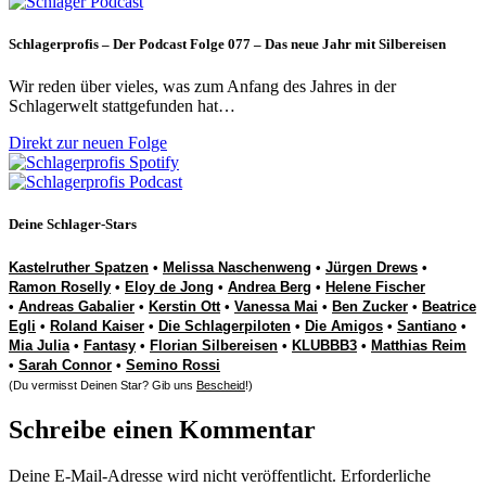
Schlagerprofis – Der Podcast Folge 077 – Das neue Jahr mit Silbereisen
Wir reden über vieles, was zum Anfang des Jahres in der
Schlagerwelt stattgefunden hat…
Direkt zur neuen Folge
Deine Schlager-Stars
Kastelruther Spatzen
•
Melissa Naschenweng
•
Jürgen Drews
•
Ramon Roselly
•
Eloy de Jong
•
Andrea Berg
•
Helene Fischer
•
Andreas Gabalier
•
Kerstin Ott
•
Vanessa Mai
•
Ben Zucker
•
Beatrice
Egli
•
Roland Kaiser
•
Die Schlagerpiloten
•
Die Amigos
•
Santiano
•
Mia Julia
•
Fantasy
•
Florian Silbereisen
•
KLUBBB3
•
Matthias Reim
•
Sarah Connor
•
Semino Rossi
(Du vermisst Deinen Star? Gib uns
Bescheid
!)
Schreibe einen Kommentar
Deine E-Mail-Adresse wird nicht veröffentlicht.
Erforderliche