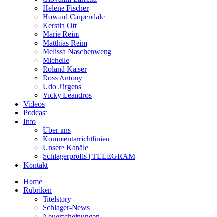
Helene Fischer
Howard Carpendale
Kerstin Ott
Marie Reim
Matthias Reim
Melissa Naschenweng
Michelle
Roland Kaiser
Ross Antony
Udo Jürgens
Vicky Leandros
Videos
Podcast
Info
Über uns
Kommentarrichtlinien
Unsere Kanäle
Schlagerprofis | TELEGRAM
Kontakt
Home
Rubriken
Titelstory
Schlager-News
Neuerscheinungen