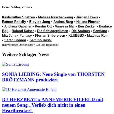
Deine Schlager-Stars
Kastelruther Spatzen
•
Melissa Naschenweng
•
Jürgen Drews
•
Ramon Roselly
•
Eloy de Jong
•
Andrea Berg
•
Helene Fischer
•
Andreas Gabalier
•
Kerstin Ott
•
Vanessa Mai
•
Ben Zucker
•
Beatrice
Egli
•
Roland Kaiser
•
Die Schlagerpiloten
•
Die Amigos
•
Santiano
•
Mia Julia
•
Fantasy
•
Florian Silbereisen
•
KLUBBB3
•
Matthias Reim
•
Sarah Connor
•
Semino Rossi
(Du vermisst Deinen Star? Gib uns
Bescheid
!)
Weitere Schlager-News
SONIA LIEBING: Neue Single von THORSTEN
BRÖTZMANN produziert
DJ HERZBEAT x ANNEMERIE EILFELD mit
neuem Song „Verlieb dich nicht in einen
Heartbreaker“