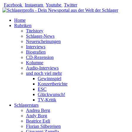
Zum
Facebook
Instagram
Youtube
Twitter
Inhalt
springen
Home
Rubriken
Titelstory
Schlager-News
Neuerscheinungen
Interviews
Biografien
CD-Rezension
Kolumne
Audio-Interviews
und noch viel mehr
Gewinnspiel
Konzertberichte
ESC
Glückwunsch!
TV-Kritik
Schlagerstars
Andrea Berg
Andy Borg
Beatrice Egli
Florian Silbereisen
Giovanni Zarrella