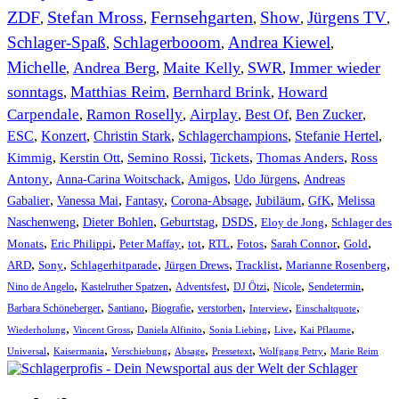
ZDF
Stefan Mross
Fernsehgarten
Show
Jürgens TV
,
,
,
,
,
Schlager-Spaß
Schlagerbooom
Andrea Kiewel
,
,
,
Michelle
Andrea Berg
Maite Kelly
SWR
Immer wieder
,
,
,
,
sonntags
Matthias Reim
Bernhard Brink
Howard
,
,
,
Carpendale
Ramon Roselly
Airplay
Best Of
Ben Zucker
,
,
,
,
,
ESC
,
Konzert
,
Christin Stark
,
Schlagerchampions
,
Stefanie Hertel
,
Kimmig
,
Kerstin Ott
,
,
,
,
Semino Rossi
Tickets
Thomas Anders
Ross
,
,
,
,
Antony
Anna-Carina Woitschack
Amigos
Udo Jürgens
Andreas
,
,
,
,
,
,
Gabalier
Vanessa Mai
Fantasy
Corona-Absage
Jubiläum
GfK
Melissa
,
,
,
,
,
Naschenweng
Dieter Bohlen
Geburtstag
DSDS
Eloy de Jong
Schlager des
,
,
,
,
,
,
,
,
Monats
Eric Philippi
Peter Maffay
tot
RTL
Fotos
Sarah Connor
Gold
,
,
,
,
,
,
ARD
Sony
Schlagerhitparade
Jürgen Drews
Tracklist
Marianne Rosenberg
,
,
,
,
,
,
Nino de Angelo
Kastelruther Spatzen
Adventsfest
DJ Ötzi
Nicole
Sendetermin
,
,
,
,
,
,
Barbara Schöneberger
Santiano
Biografie
verstorben
Interview
Einschaltquote
,
,
,
,
,
,
Wiederholung
Vincent Gross
Daniela Alfinito
Sonia Liebing
Live
Kai Pflaume
,
,
,
,
,
,
Universal
Kaisermania
Verschiebung
Absage
Pressetext
Wolfgang Petry
Marie Reim