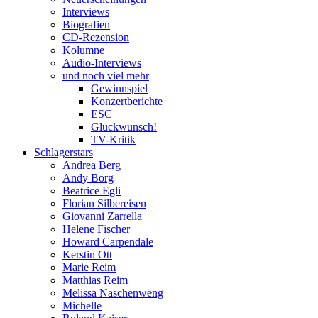
Interviews
Biografien
CD-Rezension
Kolumne
Audio-Interviews
und noch viel mehr
Gewinnspiel
Konzertberichte
ESC
Glückwunsch!
TV-Kritik
Schlagerstars
Andrea Berg
Andy Borg
Beatrice Egli
Florian Silbereisen
Giovanni Zarrella
Helene Fischer
Howard Carpendale
Kerstin Ott
Marie Reim
Matthias Reim
Melissa Naschenweng
Michelle