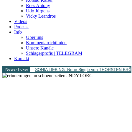
Roland Kaiser
Ross Antony
Udo Jürgens
Vicky Leandros
Videos
Podcast
Info
Über uns
Kommentarrichtlinien
Unsere Kanäle
Schlagerprofis | TELEGRAM
Kontakt
News-Ticker
SONIA LIEBING: Neue Single von THORSTEN BRÖ