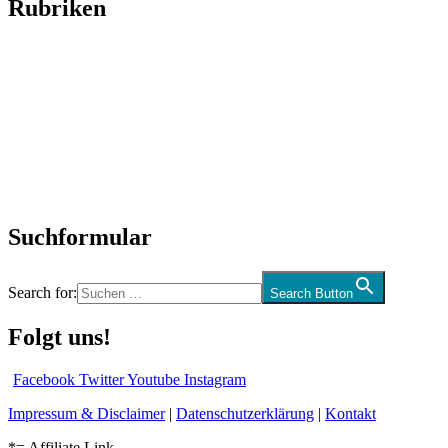
Rubriken
Titelstory
SchlagerNews
Neuerscheinungen
Interviews
Biographien
CD-Rezension
Kolumne
Audio-Interviews
und mehr…
Suchformular
Search for:
Search Button
Folgt uns!
Facebook
Twitter
Youtube
Instagram
Impressum & Disclaimer
|
Datenschutzerklärung
|
Kontakt
*= Affiliate Link