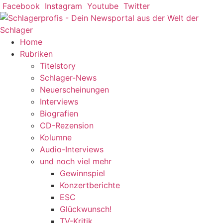
Zum
Facebook
Instagram
Youtube
Twitter
Inhalt
springen
Home
Rubriken
Titelstory
Schlager-News
Neuerscheinungen
Interviews
Biografien
CD-Rezension
Kolumne
Audio-Interviews
und noch viel mehr
Gewinnspiel
Konzertberichte
ESC
Glückwunsch!
TV-Kritik