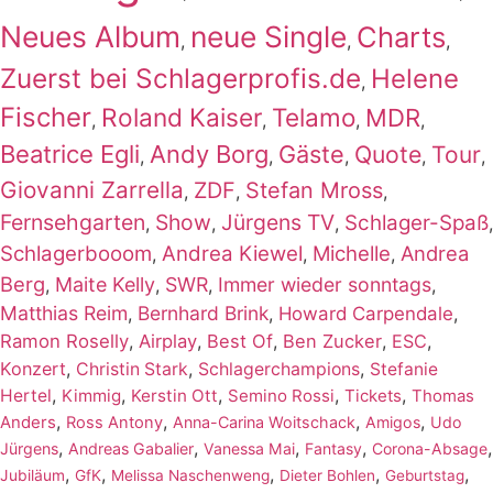
Neues Album
neue Single
Charts
,
,
,
Zuerst bei Schlagerprofis.de
Helene
,
Fischer
Roland Kaiser
Telamo
MDR
,
,
,
,
Beatrice Egli
Andy Borg
Gäste
Quote
Tour
,
,
,
,
,
Giovanni Zarrella
ZDF
Stefan Mross
,
,
,
Fernsehgarten
Show
Jürgens TV
Schlager-Spaß
,
,
,
,
Schlagerbooom
Andrea Kiewel
Michelle
Andrea
,
,
,
Berg
Maite Kelly
SWR
Immer wieder sonntags
,
,
,
,
Matthias Reim
Bernhard Brink
,
,
Howard Carpendale
,
Ramon Roselly
,
Airplay
,
Best Of
,
Ben Zucker
,
ESC
,
Konzert
,
,
,
Christin Stark
Schlagerchampions
Stefanie
,
,
,
,
,
Hertel
Kimmig
Kerstin Ott
Semino Rossi
Tickets
Thomas
,
,
,
,
Anders
Ross Antony
Anna-Carina Woitschack
Amigos
Udo
,
,
,
,
,
Jürgens
Andreas Gabalier
Vanessa Mai
Fantasy
Corona-Absage
,
,
,
,
,
Jubiläum
GfK
Melissa Naschenweng
Dieter Bohlen
Geburtstag