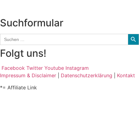
Audio-Interviews
und mehr…
Suchformular
Sear
Search
for:
Folgt uns!
Facebook
Twitter
Youtube
Instagram
Impressum & Disclaimer
|
Datenschutzerklärung
|
Kontakt
*= Affiliate Link