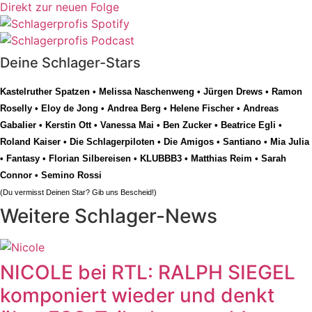
Direkt zur neuen Folge
Deine Schlager-Stars
Kastelruther Spatzen
•
Melissa Naschenweng
•
Jürgen Drews
•
Ramon
Roselly
•
Eloy de Jong
•
Andrea Berg
•
Helene Fischer
•
Andreas
Gabalier
•
Kerstin Ott
•
Vanessa Mai
•
Ben Zucker
•
Beatrice Egli
•
Roland Kaiser
•
Die Schlagerpiloten
•
Die Amigos
•
Santiano
•
Mia Julia
•
Fantasy
•
Florian Silbereisen
•
KLUBBB3
•
Matthias Reim
•
Sarah
Connor
•
Semino Rossi
(Du vermisst Deinen Star? Gib uns
Bescheid
!)
Weitere Schlager-News
NICOLE bei RTL: RALPH SIEGEL
komponiert wieder und denkt