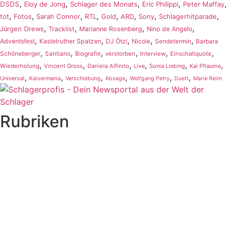
,
,
,
,
,
DSDS
Eloy de Jong
Schlager des Monats
Eric Philippi
Peter Maffay
,
,
,
,
,
,
,
,
tot
Fotos
Sarah Connor
RTL
Gold
ARD
Sony
Schlagerhitparade
,
,
,
,
Jürgen Drews
Tracklist
Marianne Rosenberg
Nino de Angelo
,
,
,
,
,
Adventsfest
Kastelruther Spatzen
DJ Ötzi
Nicole
Sendetermin
Barbara
,
,
,
,
,
,
Schöneberger
Santiano
Biografie
verstorben
Interview
Einschaltquote
,
,
,
,
,
,
Wiederholung
Vincent Gross
Daniela Alfinito
Live
Sonia Liebing
Kai Pflaume
,
,
,
,
,
,
Universal
Kaisermania
Verschiebung
Absage
Wolfgang Petry
Duett
Marie Reim
Rubriken
Titelstory
SchlagerNews
Neuerscheinungen
Interviews
Biographien
CD-Rezension
Kolumne