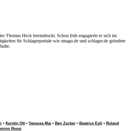
ter Thomas Heck beeindruckt. Schon früh engagierte er sich im
igkeiten für Schlagerportale wie smago.de und schlager.de gründete
halte.
r
•
Kerstin Ott
•
Vanessa Mai
•
Ben Zucker
•
Beatrice Egli
•
Roland
emino Rossi