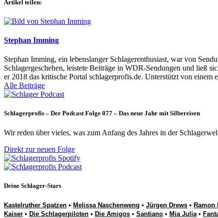
Artikel teilen:
Stephan Imming
Stephan Imming, ein lebenslanger Schlagerenthusiast, war von Sendu
Schlagergeschehen, leistete Beiträge in WDR-Sendungen und ließ sich
er 2018 das kritische Portal schlagerprofis.de. Unterstützt von einem 
Alle Beiträge
Schlagerprofis – Der Podcast Folge 077 – Das neue Jahr mit Silbereisen
Wir reden über vieles, was zum Anfang des Jahres in der Schlagerwel
Direkt zur neuen Folge
Deine Schlager-Stars
Kastelruther Spatzen
•
Melissa Naschenweng
•
Jürgen Drews
•
Ramon 
Kaiser
•
Die Schlagerpiloten
•
Die Amigos
•
Santiano
•
Mia Julia
•
Fant