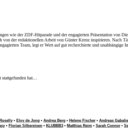
ngen wie der ZDF-Hitparade und der engagierten Präsentation von Die
 von der redaktionellen Arbeit von Günter Krenz inspirieren. Nach Tät
engagierten Team, legt er Wert auf gut recherchierte und unabhängige In
t stattgefunden hat…
Roselly
•
Eloy de Jong
•
Andrea Berg
•
Helene Fischer
•
Andreas Gabalie
asy
•
Florian Silbereisen
•
KLUBBB3
•
Matthias Reim
•
Sarah Connor
•
S