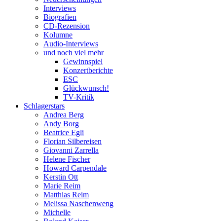
Interviews
Biografien
CD-Rezension
Kolumne
Audio-Interviews
und noch viel mehr
Gewinnspiel
Konzertberichte
ESC
Glückwunsch!
TV-Kritik
Schlagerstars
Andrea Berg
Andy Borg
Beatrice Egli
Florian Silbereisen
Giovanni Zarrella
Helene Fischer
Howard Carpendale
Kerstin Ott
Marie Reim
Matthias Reim
Melissa Naschenweng
Michelle