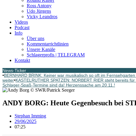
Roland Kaiser
Ross Antony
Udo Jürgens
Vicky Leandros
Videos
Podcast
Info
Über uns
Kommentarrichtlinien
Unsere Kanäle
Schlagerprofis | TELEGRAM
Kontakt
News-Ticker
•
BERNHARD BRINK: Keiner war musikalisch so oft im Fernsehgarten G
weiter
•
KASTELRUTHER SPATZEN: NORBERT RIER steht bereits für d
Schlager-Spaß-Termine sind da! Herzenssache am 20.11.!
ANDY BORG: Heute Gegenbesuch bei ST
Stephan Imming
29/06/2025
07:25