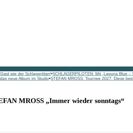
ast wie der Schlagertitan!
•
SCHLAGERPILOTEN: Mit „Laguna Blue – St
as neue Album im Studio
•
STEFAN MROSS: Tournee 2027: Diese beide
EFAN MROSS „Immer wieder sonntags“