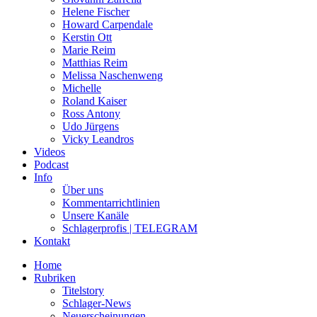
Helene Fischer
Howard Carpendale
Kerstin Ott
Marie Reim
Matthias Reim
Melissa Naschenweng
Michelle
Roland Kaiser
Ross Antony
Udo Jürgens
Vicky Leandros
Videos
Podcast
Info
Über uns
Kommentarrichtlinien
Unsere Kanäle
Schlagerprofis | TELEGRAM
Kontakt
Home
Rubriken
Titelstory
Schlager-News
Neuerscheinungen