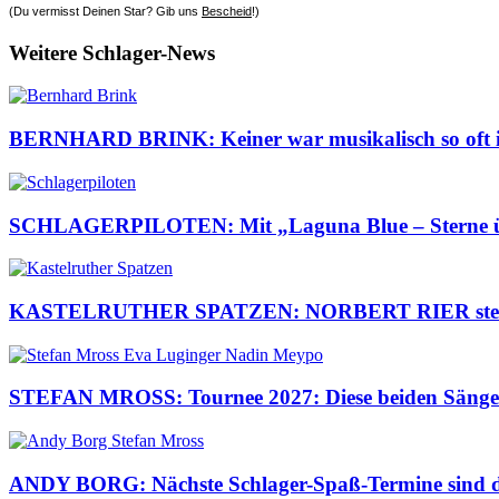
(Du vermisst Deinen Star? Gib uns
Bescheid
!)
Weitere Schlager-News
BERNHARD BRINK: Keiner war musikalisch so oft im 
SCHLAGERPILOTEN: Mit „Laguna Blue – Sterne über
KASTELRUTHER SPATZEN: NORBERT RIER steht ber
STEFAN MROSS: Tournee 2027: Diese beiden Sängeri
ANDY BORG: Nächste Schlager-Spaß-Termine sind da