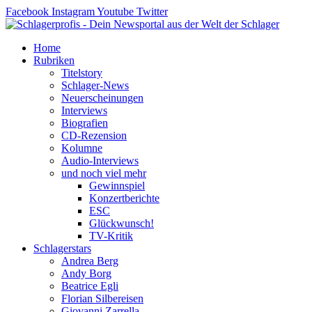
Zum
Facebook
Instagram
Youtube
Twitter
Inhalt
springen
Home
Rubriken
Titelstory
Schlager-News
Neuerscheinungen
Interviews
Biografien
CD-Rezension
Kolumne
Audio-Interviews
und noch viel mehr
Gewinnspiel
Konzertberichte
ESC
Glückwunsch!
TV-Kritik
Schlagerstars
Andrea Berg
Andy Borg
Beatrice Egli
Florian Silbereisen
Giovanni Zarrella