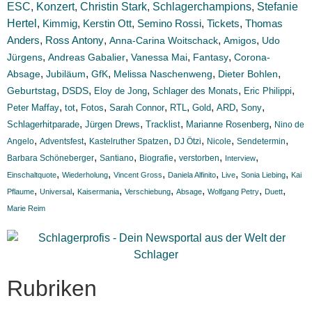
ESC
Konzert
,
,
Christin Stark
,
Schlagerchampions
,
Stefanie
Hertel
,
Kimmig
,
Kerstin Ott
,
Semino Rossi
,
Tickets
,
Thomas
Anders
,
,
,
,
Ross Antony
Anna-Carina Woitschack
Amigos
Udo
,
,
,
,
Jürgens
Andreas Gabalier
Vanessa Mai
Fantasy
Corona-
,
,
,
,
,
Absage
Jubiläum
GfK
Melissa Naschenweng
Dieter Bohlen
,
,
,
,
,
Geburtstag
DSDS
Eloy de Jong
Schlager des Monats
Eric Philippi
,
,
,
,
,
,
,
,
Peter Maffay
tot
Fotos
Sarah Connor
RTL
Gold
ARD
Sony
,
,
,
,
Schlagerhitparade
Jürgen Drews
Tracklist
Marianne Rosenberg
Nino de
,
,
,
,
,
,
Angelo
Adventsfest
Kastelruther Spatzen
DJ Ötzi
Nicole
Sendetermin
,
,
,
,
,
Barbara Schöneberger
Santiano
Biografie
verstorben
Interview
,
,
,
,
,
,
Einschaltquote
Wiederholung
Vincent Gross
Daniela Alfinito
Live
Sonia Liebing
Kai
,
,
,
,
,
,
,
Pflaume
Universal
Kaisermania
Verschiebung
Absage
Wolfgang Petry
Duett
Marie Reim
Rubriken