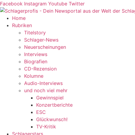
Zum
Facebook
Instagram
Youtube
Twitter
Inhalt
springen
Home
Rubriken
Titelstory
Schlager-News
Neuerscheinungen
Interviews
Biografien
CD-Rezension
Kolumne
Audio-Interviews
und noch viel mehr
Gewinnspiel
Konzertberichte
ESC
Glückwunsch!
TV-Kritik
Schlagerstars