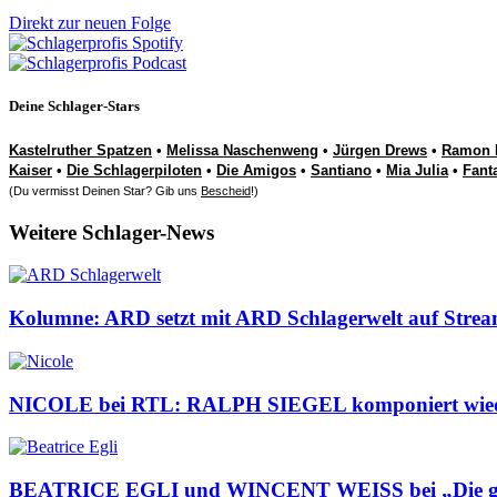
Direkt zur neuen Folge
Deine Schlager-Stars
Kastelruther Spatzen
•
Melissa Naschenweng
•
Jürgen Drews
•
Ramon 
Kaiser
•
Die Schlagerpiloten
•
Die Amigos
•
Santiano
•
Mia Julia
•
Fant
(Du vermisst Deinen Star? Gib uns
Bescheid
!)
Weitere Schlager-News
Kolumne: ARD setzt mit ARD Schlagerwelt auf Streami
NICOLE bei RTL: RALPH SIEGEL komponiert wiede
BEATRICE EGLI und WINCENT WEISS bei „Die g