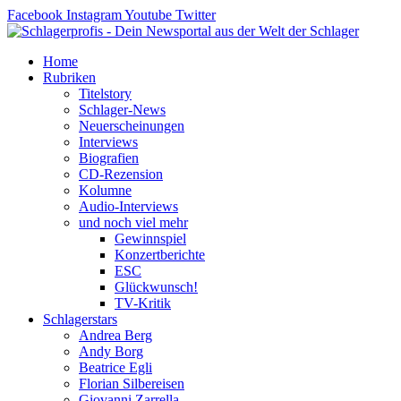
Zum
Facebook
Instagram
Youtube
Twitter
Inhalt
springen
Home
Rubriken
Titelstory
Schlager-News
Neuerscheinungen
Interviews
Biografien
CD-Rezension
Kolumne
Audio-Interviews
und noch viel mehr
Gewinnspiel
Konzertberichte
ESC
Glückwunsch!
TV-Kritik
Schlagerstars
Andrea Berg
Andy Borg
Beatrice Egli
Florian Silbereisen
Giovanni Zarrella