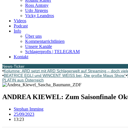
Roland Kaiser
Ross Antony
Udo Jürgens
Vicky Leandros
Videos
Podcast
Info
Über uns
Kommentarrichtlinien
Unsere Kanäle
Schlagerprofis | TELEGRAM
Kontakt
News-Ticker
•
Kolumne: ARD setzt mit ARD Schlagerwelt auf Streaming – doch viele
•
BEATRICE EGLI und WINCENT WEISS bei „Die große Maus Show“
•
PLATIN aus Österreich
ANDREA KIEWEL: Zum Saisonfinale Oktob
Stephan Imming
25/09/2023
13:23