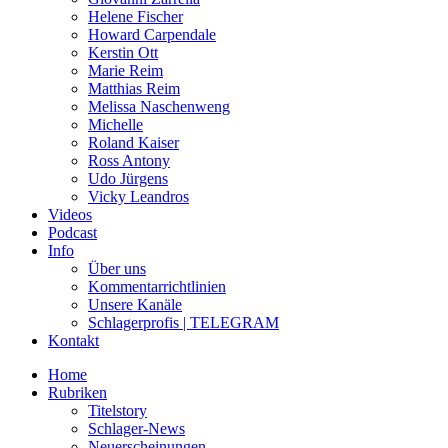
Helene Fischer
Howard Carpendale
Kerstin Ott
Marie Reim
Matthias Reim
Melissa Naschenweng
Michelle
Roland Kaiser
Ross Antony
Udo Jürgens
Vicky Leandros
Videos
Podcast
Info
Über uns
Kommentarrichtlinien
Unsere Kanäle
Schlagerprofis | TELEGRAM
Kontakt
Home
Rubriken
Titelstory
Schlager-News
Neuerscheinungen