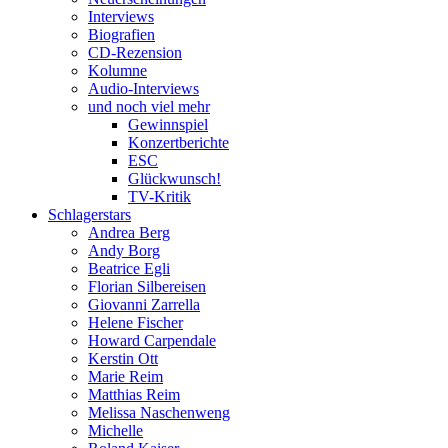
Interviews
Biografien
CD-Rezension
Kolumne
Audio-Interviews
und noch viel mehr
Gewinnspiel
Konzertberichte
ESC
Glückwunsch!
TV-Kritik
Schlagerstars
Andrea Berg
Andy Borg
Beatrice Egli
Florian Silbereisen
Giovanni Zarrella
Helene Fischer
Howard Carpendale
Kerstin Ott
Marie Reim
Matthias Reim
Melissa Naschenweng
Michelle