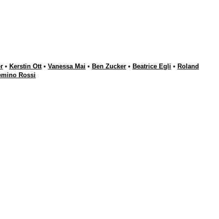
r
•
Kerstin Ott
•
Vanessa Mai
•
Ben Zucker
•
Beatrice Egli
•
Roland
emino Rossi