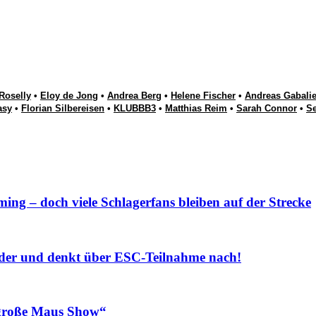
Roselly
•
Eloy de Jong
•
Andrea Berg
•
Helene Fischer
•
Andreas Gabalie
asy
•
Florian Silbereisen
•
KLUBBB3
•
Matthias Reim
•
Sarah Connor
•
S
ng – doch viele Schlagerfans bleiben auf der Strecke
r und denkt über ESC-Teilnahme nach!
roße Maus Show“