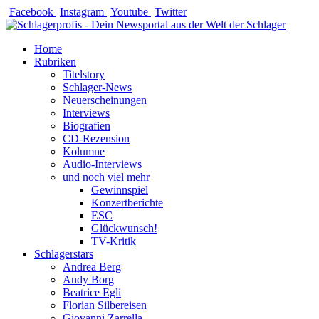
Zum
Facebook
Instagram
Youtube
Twitter
Inhalt
springen
Home
Rubriken
Titelstory
Schlager-News
Neuerscheinungen
Interviews
Biografien
CD-Rezension
Kolumne
Audio-Interviews
und noch viel mehr
Gewinnspiel
Konzertberichte
ESC
Glückwunsch!
TV-Kritik
Schlagerstars
Andrea Berg
Andy Borg
Beatrice Egli
Florian Silbereisen
Giovanni Zarrella