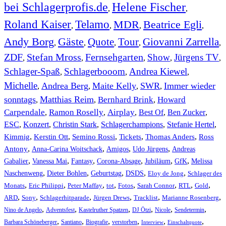
bei Schlagerprofis.de
Helene Fischer
,
,
Roland Kaiser
Telamo
MDR
Beatrice Egli
,
,
,
,
Andy Borg
Gäste
Quote
Tour
Giovanni Zarrella
,
,
,
,
,
ZDF
Stefan Mross
Fernsehgarten
Show
Jürgens TV
,
,
,
,
,
Schlager-Spaß
Schlagerbooom
Andrea Kiewel
,
,
,
Michelle
Andrea Berg
Maite Kelly
SWR
Immer wieder
,
,
,
,
sonntags
Matthias Reim
Bernhard Brink
Howard
,
,
,
Carpendale
Ramon Roselly
Airplay
Best Of
Ben Zucker
,
,
,
,
,
ESC
,
Konzert
,
Christin Stark
,
Schlagerchampions
,
Stefanie Hertel
,
Kimmig
,
Kerstin Ott
,
,
,
,
Semino Rossi
Tickets
Thomas Anders
Ross
,
,
,
,
Antony
Anna-Carina Woitschack
Amigos
Udo Jürgens
Andreas
,
,
,
,
,
,
Gabalier
Vanessa Mai
Fantasy
Corona-Absage
Jubiläum
GfK
Melissa
,
,
,
,
,
Naschenweng
Dieter Bohlen
Geburtstag
DSDS
Eloy de Jong
Schlager des
,
,
,
,
,
,
,
,
Monats
Eric Philippi
Peter Maffay
tot
Fotos
Sarah Connor
RTL
Gold
,
,
,
,
,
,
ARD
Sony
Schlagerhitparade
Jürgen Drews
Tracklist
Marianne Rosenberg
,
,
,
,
,
,
Nino de Angelo
Adventsfest
Kastelruther Spatzen
DJ Ötzi
Nicole
Sendetermin
,
,
,
,
,
,
Barbara Schöneberger
Santiano
Biografie
verstorben
Interview
Einschaltquote