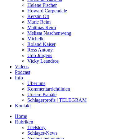
Helene Fischer
Howard Carpendale
Kerstin Ott
Marie Reim
Matthias Reim
Melissa Naschenweng
Michelle
Roland Kaiser
Ross Antony
Udo Jürgens
Vicky Leandros
Videos
Podcast
Info
Über uns
Kommentarrichtlinien
Unsere Kanäle
Schlagerprofis | TELEGRAM
Kontakt
Home
Rubriken
Titelstory
Schlager-News
Neuerscheinungen