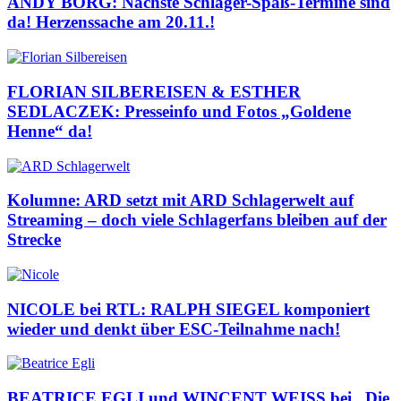
ANDY BORG: Nächste Schlager-Spaß-Termine sind
da! Herzenssache am 20.11.!
FLORIAN SILBEREISEN & ESTHER
SEDLACZEK: Presseinfo und Fotos „Goldene
Henne“ da!
Kolumne: ARD setzt mit ARD Schlagerwelt auf
Streaming – doch viele Schlagerfans bleiben auf der
Strecke
NICOLE bei RTL: RALPH SIEGEL komponiert
wieder und denkt über ESC-Teilnahme nach!
BEATRICE EGLI und WINCENT WEISS bei „Die