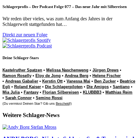
Schlagerprofis – Der Podcast Folge 077 – Das neue Jahr mit Silbereisen
Wir reden über vieles, was zum Anfang des Jahres in der
Schlagerwelt stattgefunden hat…
Direkt zur neuen Folge
Deine Schlager-Stars
Kastelruther Spatzen
•
Melissa Naschenweng
•
Jürgen Drews
•
Ramon Roselly
•
Eloy de Jong
•
Andrea Berg
•
Helene Fischer
•
Andreas Gabalier
•
Kerstin Ott
•
Vanessa Mai
•
Ben Zucker
•
Beatrice
Egli
•
Roland Kaiser
•
Die Schlagerpiloten
•
Die Amigos
•
Santiano
•
Mia Julia
•
Fantasy
•
Florian Silbereisen
•
KLUBBB3
•
Matthias Reim
•
Sarah Connor
•
Semino Rossi
(Du vermisst Deinen Star? Gib uns
Bescheid
!)
Weitere Schlager-News