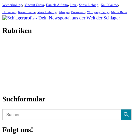
,
,
,
,
,
,
Wiederholung
Vincent Gross
Daniela Alfinito
Live
Sonia Liebing
Kai Pflaume
,
,
,
,
,
,
Universal
Kaisermania
Verschiebung
Absage
Pressetext
Wolfgang Petry
Marie Reim
Rubriken
Titelstory
SchlagerNews
Neuerscheinungen
Interviews
Biographien
CD-Rezension
Kolumne
Audio-Interviews
und mehr…
Suchformular
Search Button
Search
for:
Folgt uns!