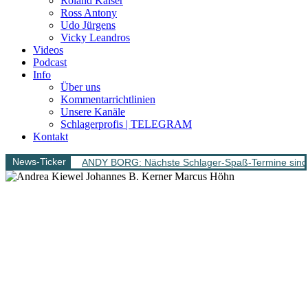
Roland Kaiser
Ross Antony
Udo Jürgens
Vicky Leandros
Videos
Podcast
Info
Über uns
Kommentarrichtlinien
Unsere Kanäle
Schlagerprofis | TELEGRAM
Kontakt
News-Ticker
ANDY BORG: Nächste Schlager-Spaß-Termine sind 