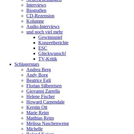
Interviews
Biografien
CD-Rezension
Kolumne
Audio-Interviews
und noch viel mehr
Gewinnspiel
Konzertberichte
ESC
Glückwunsch!
TV-Kritik
Schlagerstars
Andrea Berg
Andy Borg
Beatrice Egli
Florian Silbereisen
Giovanni Zarrella
Helene Fischer
Howard Carpendale
Kerstin Ott
Marie Reim
Matthias Reim
Melissa Naschenweng
Michelle