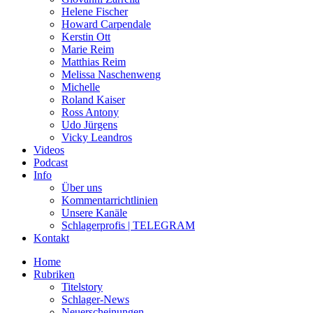
Helene Fischer
Howard Carpendale
Kerstin Ott
Marie Reim
Matthias Reim
Melissa Naschenweng
Michelle
Roland Kaiser
Ross Antony
Udo Jürgens
Vicky Leandros
Videos
Podcast
Info
Über uns
Kommentarrichtlinien
Unsere Kanäle
Schlagerprofis | TELEGRAM
Kontakt
Home
Rubriken
Titelstory
Schlager-News
Neuerscheinungen