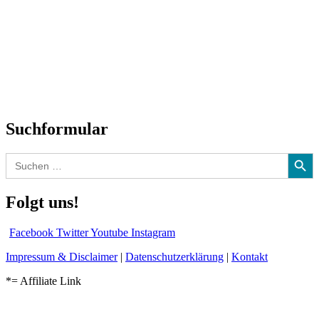
SchlagerNews
Neuerscheinungen
Interviews
Biographien
CD-Rezension
Kolumne
Audio-Interviews
und mehr…
Suchformular
Search Button
Search
for:
Folgt uns!
Facebook
Twitter
Youtube
Instagram
Impressum & Disclaimer
|
Datenschutzerklärung
|
Kontakt
*= Affiliate Link