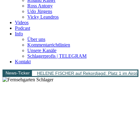
Roland Kaiser
Ross Antony
Udo Jürgens
Vicky Leandros
Videos
Podcast
Info
Über uns
Kommentarrichtlinien
Unsere Kanäle
Schlagerprofis | TELEGRAM
Kontakt
News-Ticker
HELENE FISCHER auf Rekordjagd: Platz 1 im Airpl