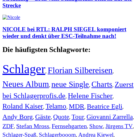
Strecke
NICOLE bei RTL: RALPH SIEGEL komponiert
wieder und denkt über ESC-Teilnahme nach!
Die häufigsten Schlagworte:
Schlager
Florian Silbereisen
,
,
Neues Album
neue Single
Charts
Zuerst
,
,
,
bei Schlagerprofis.de
Helene Fischer
,
,
Roland Kaiser
Telamo
MDR
Beatrice Egli
,
,
,
,
Andy Borg
Gäste
Quote
Tour
Giovanni Zarrella
,
,
,
,
,
ZDF
Stefan Mross
Fernsehgarten
Show
Jürgens TV
,
,
,
,
,
Schlager-Spaß
Schlagerbooom
Andrea Kiewel
,
,
,