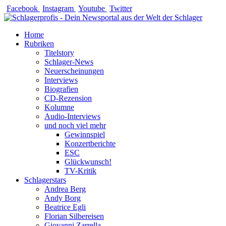
Zum
Facebook
Instagram
Youtube
Twitter
Inhalt
springen
Home
Rubriken
Titelstory
Schlager-News
Neuerscheinungen
Interviews
Biografien
CD-Rezension
Kolumne
Audio-Interviews
und noch viel mehr
Gewinnspiel
Konzertberichte
ESC
Glückwunsch!
TV-Kritik
Schlagerstars
Andrea Berg
Andy Borg
Beatrice Egli
Florian Silbereisen
Giovanni Zarrella