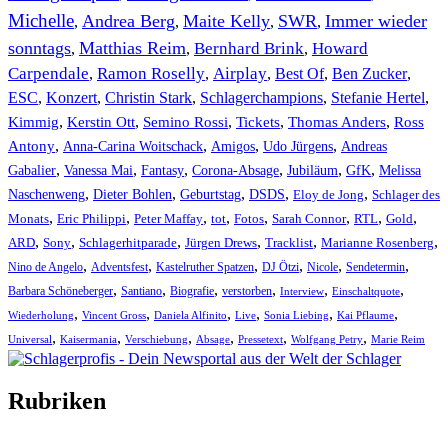
Michelle
Andrea Berg
Maite Kelly
SWR
Immer wieder
,
,
,
,
sonntags
Matthias Reim
Bernhard Brink
Howard
,
,
,
Carpendale
Ramon Roselly
Airplay
Best Of
Ben Zucker
,
,
,
,
,
ESC
,
Konzert
,
Christin Stark
,
Schlagerchampions
,
Stefanie Hertel
,
Kimmig
,
Kerstin Ott
,
,
,
,
Semino Rossi
Tickets
Thomas Anders
Ross
,
,
,
,
Antony
Anna-Carina Woitschack
Amigos
Udo Jürgens
Andreas
,
,
,
,
,
,
Gabalier
Vanessa Mai
Fantasy
Corona-Absage
Jubiläum
GfK
Melissa
,
,
,
,
,
Naschenweng
Dieter Bohlen
Geburtstag
DSDS
Eloy de Jong
Schlager des
,
,
,
,
,
,
,
,
Monats
Eric Philippi
Peter Maffay
tot
Fotos
Sarah Connor
RTL
Gold
,
,
,
,
,
,
ARD
Sony
Schlagerhitparade
Jürgen Drews
Tracklist
Marianne Rosenberg
,
,
,
,
,
,
Nino de Angelo
Adventsfest
Kastelruther Spatzen
DJ Ötzi
Nicole
Sendetermin
,
,
,
,
,
,
Barbara Schöneberger
Santiano
Biografie
verstorben
Interview
Einschaltquote
,
,
,
,
,
,
Wiederholung
Vincent Gross
Daniela Alfinito
Live
Sonia Liebing
Kai Pflaume
,
,
,
,
,
,
Universal
Kaisermania
Verschiebung
Absage
Pressetext
Wolfgang Petry
Marie Reim
Rubriken
Titelstory