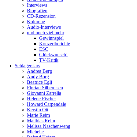
Interviews
Biografien
CD-Rezension
Kolumne
Audio-Interviews
und noch viel mehr
Gewinnspiel
Konzertberichte
ESC
Glückwunsch!
TV-Kritik
Schlagerstars
Andrea Berg
Andy Borg
Beatrice Egli
Florian Silbereisen
Giovanni Zarrella
Helene Fischer
Howard Carpendale
Kerstin Ott
Marie Reim
Matthias Reim
Melissa Naschenweng
Michelle