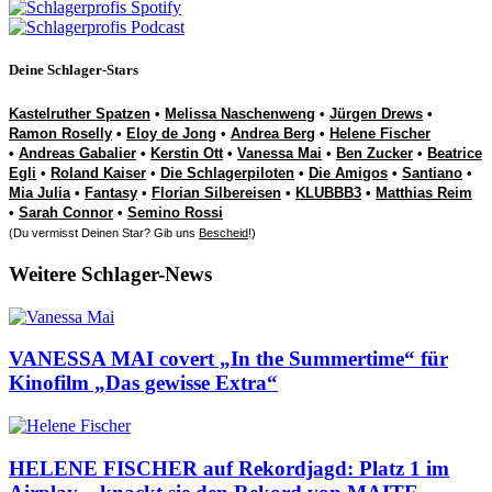
Deine Schlager-Stars
Kastelruther Spatzen
•
Melissa Naschenweng
•
Jürgen Drews
•
Ramon Roselly
•
Eloy de Jong
•
Andrea Berg
•
Helene Fischer
•
Andreas Gabalier
•
Kerstin Ott
•
Vanessa Mai
•
Ben Zucker
•
Beatrice
Egli
•
Roland Kaiser
•
Die Schlagerpiloten
•
Die Amigos
•
Santiano
•
Mia Julia
•
Fantasy
•
Florian Silbereisen
•
KLUBBB3
•
Matthias Reim
•
Sarah Connor
•
Semino Rossi
(Du vermisst Deinen Star? Gib uns
Bescheid
!)
Weitere Schlager-News
VANESSA MAI covert „In the Summertime“ für
Kinofilm „Das gewisse Extra“
HELENE FISCHER auf Rekordjagd: Platz 1 im