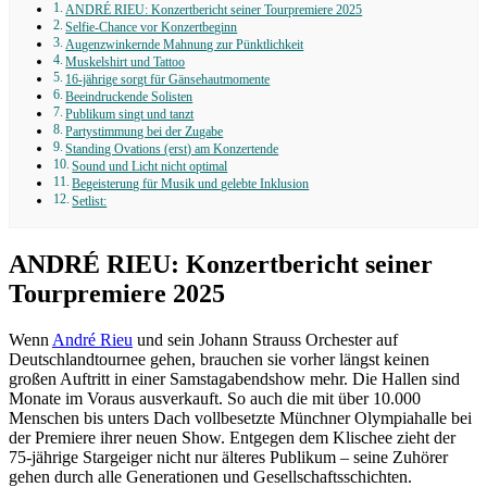
ANDRÉ RIEU: Konzertbericht seiner Tourpremiere 2025
Selfie-Chance vor Konzertbeginn
Augenzwinkernde Mahnung zur Pünktlichkeit
Muskelshirt und Tattoo
16-jährige sorgt für Gänsehautmomente
Beeindruckende Solisten
Publikum singt und tanzt
Partystimmung bei der Zugabe
Standing Ovations (erst) am Konzertende
Sound und Licht nicht optimal
Begeisterung für Musik und gelebte Inklusion
Setlist:
ANDRÉ RIEU: Konzertbericht seiner
Tourpremiere 2025
Wenn
André Rieu
und sein Johann Strauss Orchester auf
Deutschlandtournee gehen, brauchen sie vorher längst keinen
großen Auftritt in einer Samstagabendshow mehr. Die Hallen sind
Monate im Voraus ausverkauft. So auch die mit über 10.000
Menschen bis unters Dach vollbesetzte Münchner Olympiahalle bei
der Premiere ihrer neuen Show. Entgegen dem Klischee zieht der
75-jährige Stargeiger nicht nur älteres Publikum – seine Zuhörer
gehen durch alle Generationen und Gesellschaftsschichten.