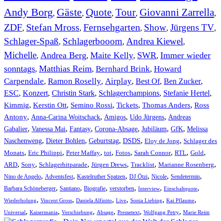
Andy Borg
Gäste
Quote
Tour
Giovanni Zarrella
,
,
,
,
,
ZDF
Stefan Mross
Fernsehgarten
Show
Jürgens TV
,
,
,
,
,
Schlager-Spaß
Schlagerbooom
Andrea Kiewel
,
,
,
Michelle
Andrea Berg
Maite Kelly
SWR
Immer wieder
,
,
,
,
sonntags
Matthias Reim
Bernhard Brink
Howard
,
,
,
Carpendale
Ramon Roselly
Airplay
Best Of
Ben Zucker
,
,
,
,
,
ESC
,
Konzert
,
Christin Stark
,
Schlagerchampions
,
Stefanie Hertel
,
Kimmig
,
Kerstin Ott
,
,
,
,
Semino Rossi
Tickets
Thomas Anders
Ross
,
,
,
,
Antony
Anna-Carina Woitschack
Amigos
Udo Jürgens
Andreas
,
,
,
,
,
,
Gabalier
Vanessa Mai
Fantasy
Corona-Absage
Jubiläum
GfK
Melissa
,
,
,
,
,
Naschenweng
Dieter Bohlen
Geburtstag
DSDS
Eloy de Jong
Schlager des
,
,
,
,
,
,
,
,
Monats
Eric Philippi
Peter Maffay
tot
Fotos
Sarah Connor
RTL
Gold
,
,
,
,
,
,
ARD
Sony
Schlagerhitparade
Jürgen Drews
Tracklist
Marianne Rosenberg
,
,
,
,
,
,
Nino de Angelo
Adventsfest
Kastelruther Spatzen
DJ Ötzi
Nicole
Sendetermin
,
,
,
,
,
,
Barbara Schöneberger
Santiano
Biografie
verstorben
Interview
Einschaltquote
,
,
,
,
,
,
Wiederholung
Vincent Gross
Daniela Alfinito
Live
Sonia Liebing
Kai Pflaume
,
,
,
,
,
,
Universal
Kaisermania
Verschiebung
Absage
Pressetext
Wolfgang Petry
Marie Reim