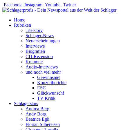
Zum
Facebook
Instagram
Youtube
Twitter
Inhalt
springen
Home
Rubriken
Titelstory
Schlager-News
Neuerscheinungen
Interviews
Biografien
CD-Rezension
Kolumne
Audio-Interviews
und noch viel mehr
Gewinnspiel
Konzertberichte
ESC
Glückwunsch!
TV-Kritik
Schlagerstars
Andrea Berg
Andy Borg
Beatrice Egli
Florian Silbereisen
Giovanni Zarrella