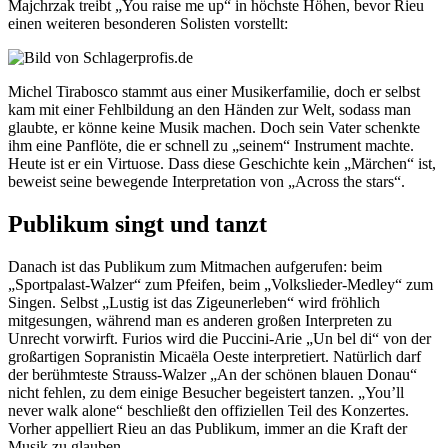
Majchrzak treibt „You raise me up“ in höchste Höhen, bevor Rieu
einen weiteren besonderen Solisten vorstellt:
Michel Tirabosco stammt aus einer Musikerfamilie, doch er selbst
kam mit einer Fehlbildung an den Händen zur Welt, sodass man
glaubte, er könne keine Musik machen. Doch sein Vater schenkte
ihm eine Panflöte, die er schnell zu „seinem“ Instrument machte.
Heute ist er ein Virtuose. Dass diese Geschichte kein „Märchen“ ist,
beweist seine bewegende Interpretation von „Across the stars“.
Publikum singt und tanzt
Danach ist das Publikum zum Mitmachen aufgerufen: beim
„Sportpalast-Walzer“ zum Pfeifen, beim „Volkslieder-Medley“ zum
Singen. Selbst „Lustig ist das Zigeunerleben“ wird fröhlich
mitgesungen, während man es anderen großen Interpreten zu
Unrecht vorwirft. Furios wird die Puccini-Arie „Un bel di“ von der
großartigen Sopranistin Micaëla Oeste interpretiert. Natürlich darf
der berühmteste Strauss-Walzer „An der schönen blauen Donau“
nicht fehlen, zu dem einige Besucher begeistert tanzen. „You’ll
never walk alone“ beschließt den offiziellen Teil des Konzertes.
Vorher appelliert Rieu an das Publikum, immer an die Kraft der
Musik zu glauben.