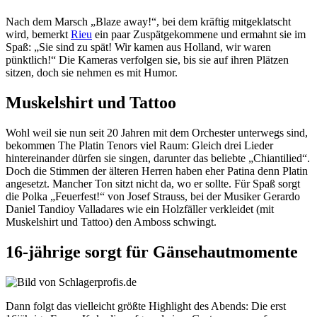
Nach dem Marsch „Blaze away!“, bei dem kräftig mitgeklatscht
wird, bemerkt
Rieu
ein paar Zuspätgekommene und ermahnt sie im
Spaß: „Sie sind zu spät! Wir kamen aus Holland, wir waren
pünktlich!“ Die Kameras verfolgen sie, bis sie auf ihren Plätzen
sitzen, doch sie nehmen es mit Humor.
Muskelshirt und Tattoo
Wohl weil sie nun seit 20 Jahren mit dem Orchester unterwegs sind,
bekommen The Platin Tenors viel Raum: Gleich drei Lieder
hintereinander dürfen sie singen, darunter das beliebte „Chiantilied“.
Doch die Stimmen der älteren Herren haben eher Patina denn Platin
angesetzt. Mancher Ton sitzt nicht da, wo er sollte. Für Spaß sorgt
die Polka „Feuerfest!“ von Josef Strauss, bei der Musiker Gerardo
Daniel Tandioy Valladares wie ein Holzfäller verkleidet (mit
Muskelshirt und Tattoo) den Amboss schwingt.
16-jährige sorgt für Gänsehautmomente
Dann folgt das vielleicht größte Highlight des Abends: Die erst