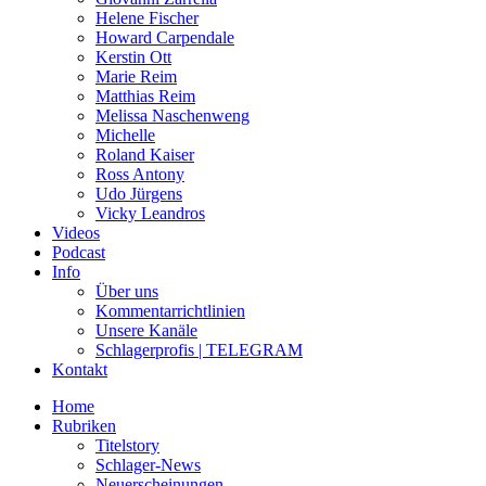
Helene Fischer
Howard Carpendale
Kerstin Ott
Marie Reim
Matthias Reim
Melissa Naschenweng
Michelle
Roland Kaiser
Ross Antony
Udo Jürgens
Vicky Leandros
Videos
Podcast
Info
Über uns
Kommentarrichtlinien
Unsere Kanäle
Schlagerprofis | TELEGRAM
Kontakt
Home
Rubriken
Titelstory
Schlager-News
Neuerscheinungen