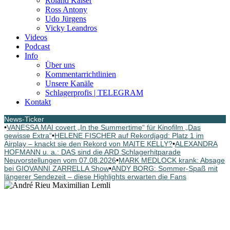
Roland Kaiser
Ross Antony
Udo Jürgens
Vicky Leandros
Videos
Podcast
Info
Über uns
Kommentarrichtlinien
Unsere Kanäle
Schlagerprofis | TELEGRAM
Kontakt
News-Ticker
•
VANESSA MAI covert „In the Summertime“ für Kinofilm „Das
gewisse Extra“
•
HELENE FISCHER auf Rekordjagd: Platz 1 im
Airplay – knackt sie den Rekord von MAITE KELLY?
•
ALEXANDRA
HOFMANN u. a.: DAS sind die ARD Schlagerhitparade
Neuvorstellungen vom 07.08.2026
•
MARK MEDLOCK krank: Absage
bei GIOVANNI ZARRELLA Show
•
ANDY BORG: Sommer-Spaß mit
längerer Sendezeit – diese Highlights erwarten die Fans