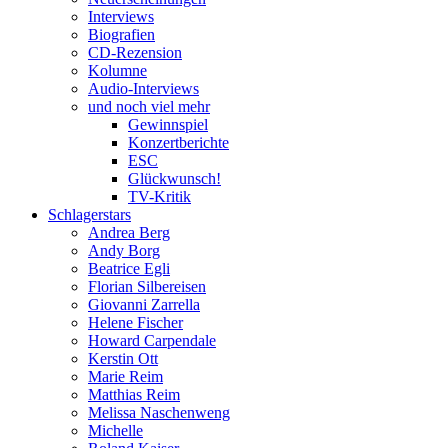
Interviews
Biografien
CD-Rezension
Kolumne
Audio-Interviews
und noch viel mehr
Gewinnspiel
Konzertberichte
ESC
Glückwunsch!
TV-Kritik
Schlagerstars
Andrea Berg
Andy Borg
Beatrice Egli
Florian Silbereisen
Giovanni Zarrella
Helene Fischer
Howard Carpendale
Kerstin Ott
Marie Reim
Matthias Reim
Melissa Naschenweng
Michelle