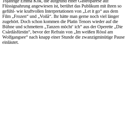
16jährige Emma Kok, die aufgrund einer Gastroparese auf
Flüssignahrung angewiesen ist, berührt das Publikum mit ihren so
gefühl- wie kraftvollen Interpretationen von „Let it go“ aus dem
Film „Frozen“ und „Voilà“. Ihr hätte man gerne noch viel länger
zugehört. Doch schon kommen die Platin Tenors wieder auf die
Bühne und schmettern „Tanzen möcht‘ ich“ aus der Operette „Die
Csárdásfürstin“, bevor der Refrain von „Im weißen Rössl am
Wolfgangsee“ nach knapp einer Stunde die zwanzigminütige Pause
einläutet.