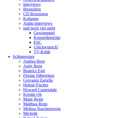
Interviews
Biografien
CD-Rezension
Kolumne
Audio-Interviews
und noch viel mehr
Gewinnspiel
Konzertberichte
ESC
Glückwunsch!
TV-Kritik
Schlagerstars
Andrea Berg
Andy Borg
Beatrice Egli
Florian Silbereisen
Giovanni Zarrella
Helene Fischer
Howard Carpendale
Kerstin Ott
Marie Reim
Matthias Reim
Melissa Naschenweng
Michelle