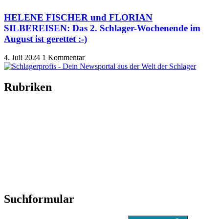
HELENE FISCHER und FLORIAN
SILBEREISEN: Das 2. Schlager-Wochenende im
August ist gerettet :-)
4. Juli 2024
1 Kommentar
Rubriken
Titelstory
SchlagerNews
Neuerscheinungen
Interviews
Biographien
CD-Rezension
Kolumne
Audio-Interviews
und mehr…
Suchformular