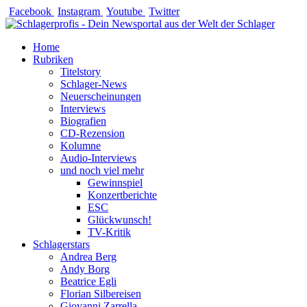
Zum
Facebook
Instagram
Youtube
Twitter
Inhalt
springen
Home
Rubriken
Titelstory
Schlager-News
Neuerscheinungen
Interviews
Biografien
CD-Rezension
Kolumne
Audio-Interviews
und noch viel mehr
Gewinnspiel
Konzertberichte
ESC
Glückwunsch!
TV-Kritik
Schlagerstars
Andrea Berg
Andy Borg
Beatrice Egli
Florian Silbereisen
Giovanni Zarrella