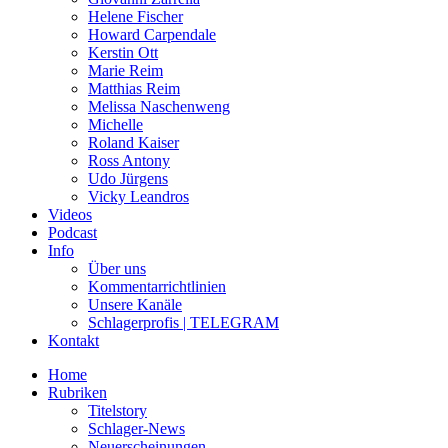
Helene Fischer
Howard Carpendale
Kerstin Ott
Marie Reim
Matthias Reim
Melissa Naschenweng
Michelle
Roland Kaiser
Ross Antony
Udo Jürgens
Vicky Leandros
Videos
Podcast
Info
Über uns
Kommentarrichtlinien
Unsere Kanäle
Schlagerprofis | TELEGRAM
Kontakt
Home
Rubriken
Titelstory
Schlager-News
Neuerscheinungen