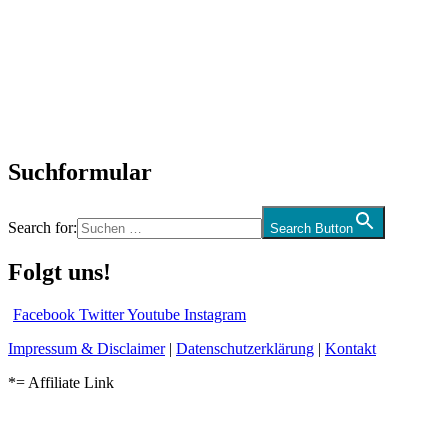
SchlagerNews
Neuerscheinungen
Interviews
Biographien
CD-Rezension
Kolumne
Audio-Interviews
und mehr…
Suchformular
Search for:
Search Button
Folgt uns!
Facebook
Twitter
Youtube
Instagram
Impressum & Disclaimer
|
Datenschutzerklärung
|
Kontakt
*= Affiliate Link