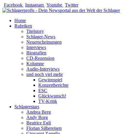
Zum
Facebook
Instagram
Youtube
Twitter
Inhalt
springen
Home
Rubriken
Titelstory
Schlager-News
Neuerscheinungen
Interviews
Biografien
CD-Rezension
Kolumne
Audio-Interviews
und noch viel mehr
Gewinnspiel
Konzertberichte
ESC
Glückwunsch!
TV-Kritik
Schlagerstars
Andrea Berg
Andy Borg
Beatrice Egli
Florian Silbereisen
Giovanni Zarrella