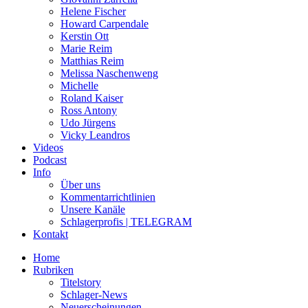
Helene Fischer
Howard Carpendale
Kerstin Ott
Marie Reim
Matthias Reim
Melissa Naschenweng
Michelle
Roland Kaiser
Ross Antony
Udo Jürgens
Vicky Leandros
Videos
Podcast
Info
Über uns
Kommentarrichtlinien
Unsere Kanäle
Schlagerprofis | TELEGRAM
Kontakt
Home
Rubriken
Titelstory
Schlager-News
Neuerscheinungen