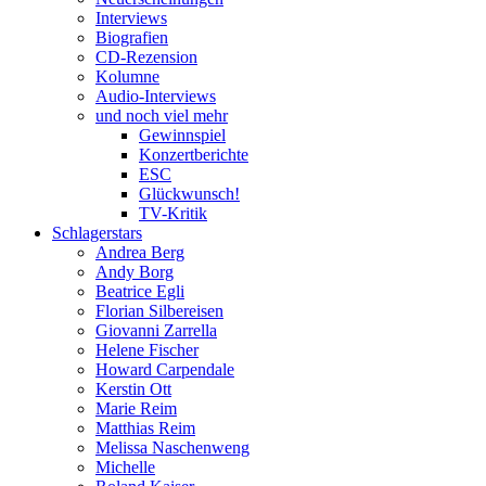
Interviews
Biografien
CD-Rezension
Kolumne
Audio-Interviews
und noch viel mehr
Gewinnspiel
Konzertberichte
ESC
Glückwunsch!
TV-Kritik
Schlagerstars
Andrea Berg
Andy Borg
Beatrice Egli
Florian Silbereisen
Giovanni Zarrella
Helene Fischer
Howard Carpendale
Kerstin Ott
Marie Reim
Matthias Reim
Melissa Naschenweng
Michelle