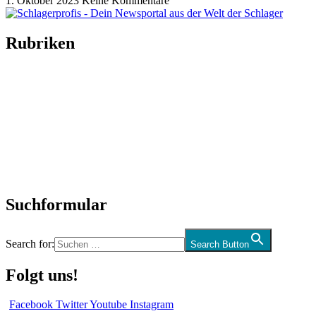
1. Oktober 2023
Keine Kommentare
Rubriken
Titelstory
SchlagerNews
Neuerscheinungen
Interviews
Biographien
CD-Rezension
Kolumne
Audio-Interviews
und mehr…
Suchformular
Search for:
Search Button
Folgt uns!
Facebook
Twitter
Youtube
Instagram