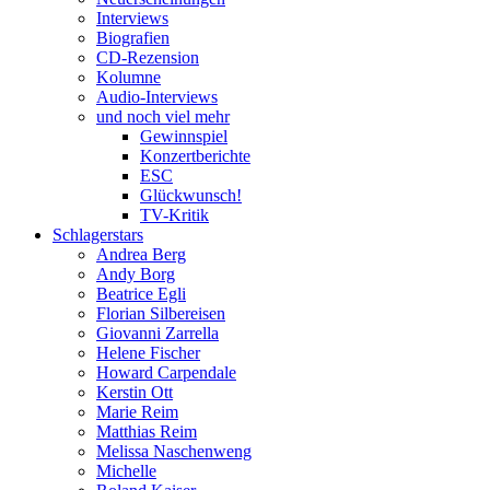
Interviews
Biografien
CD-Rezension
Kolumne
Audio-Interviews
und noch viel mehr
Gewinnspiel
Konzertberichte
ESC
Glückwunsch!
TV-Kritik
Schlagerstars
Andrea Berg
Andy Borg
Beatrice Egli
Florian Silbereisen
Giovanni Zarrella
Helene Fischer
Howard Carpendale
Kerstin Ott
Marie Reim
Matthias Reim
Melissa Naschenweng
Michelle