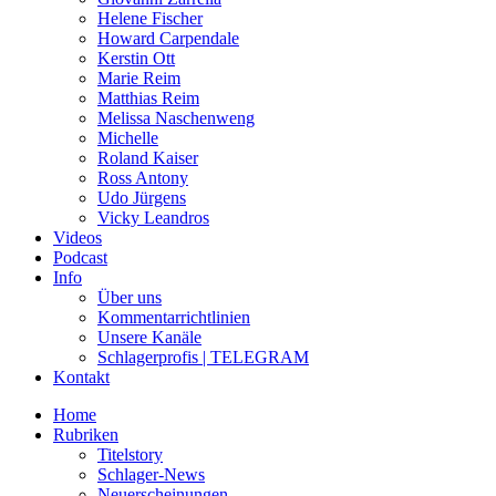
Helene Fischer
Howard Carpendale
Kerstin Ott
Marie Reim
Matthias Reim
Melissa Naschenweng
Michelle
Roland Kaiser
Ross Antony
Udo Jürgens
Vicky Leandros
Videos
Podcast
Info
Über uns
Kommentarrichtlinien
Unsere Kanäle
Schlagerprofis | TELEGRAM
Kontakt
Home
Rubriken
Titelstory
Schlager-News
Neuerscheinungen