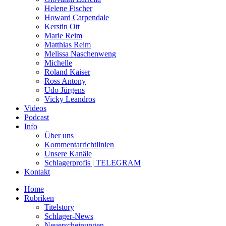
Helene Fischer
Howard Carpendale
Kerstin Ott
Marie Reim
Matthias Reim
Melissa Naschenweng
Michelle
Roland Kaiser
Ross Antony
Udo Jürgens
Vicky Leandros
Videos
Podcast
Info
Über uns
Kommentarrichtlinien
Unsere Kanäle
Schlagerprofis | TELEGRAM
Kontakt
Home
Rubriken
Titelstory
Schlager-News
Neuerscheinungen