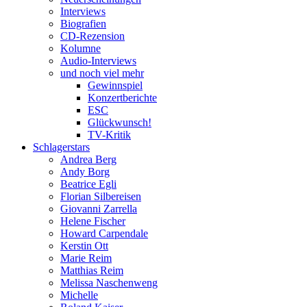
Interviews
Biografien
CD-Rezension
Kolumne
Audio-Interviews
und noch viel mehr
Gewinnspiel
Konzertberichte
ESC
Glückwunsch!
TV-Kritik
Schlagerstars
Andrea Berg
Andy Borg
Beatrice Egli
Florian Silbereisen
Giovanni Zarrella
Helene Fischer
Howard Carpendale
Kerstin Ott
Marie Reim
Matthias Reim
Melissa Naschenweng
Michelle