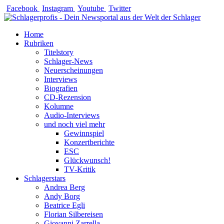
Zum
Facebook
Instagram
Youtube
Twitter
Inhalt
springen
Home
Rubriken
Titelstory
Schlager-News
Neuerscheinungen
Interviews
Biografien
CD-Rezension
Kolumne
Audio-Interviews
und noch viel mehr
Gewinnspiel
Konzertberichte
ESC
Glückwunsch!
TV-Kritik
Schlagerstars
Andrea Berg
Andy Borg
Beatrice Egli
Florian Silbereisen
Giovanni Zarrella