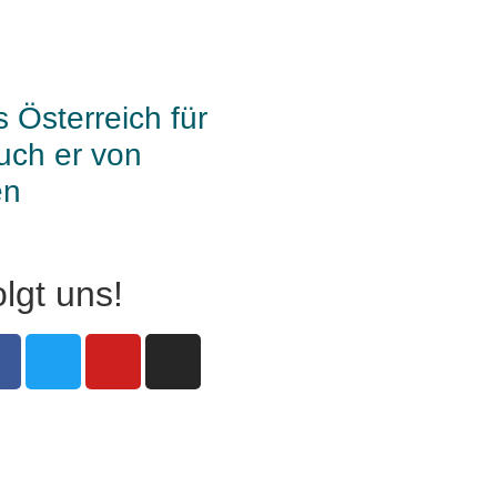
 Österreich für
uch er von
en
lgt uns!
on