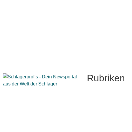
Rubriken
Titelstory
SchlagerNews
Neuerscheinungen
Interviews
Biographien
CD-Rezension