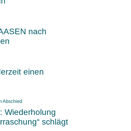
ch
LAASEN nach
ben
rzeit einen
 Wiederholung
rraschung“ schlägt