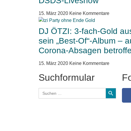
DSDS-Liveshow
15. März 2020
Keine Kommentare
DJ ÖTZI: 3-fach-Gold aus
sein „Best-Of“-Album – a
Corona-Absagen betroff
15. März 2020
Keine Kommentare
Suchformular
Fo
Search Butt
Search
for: