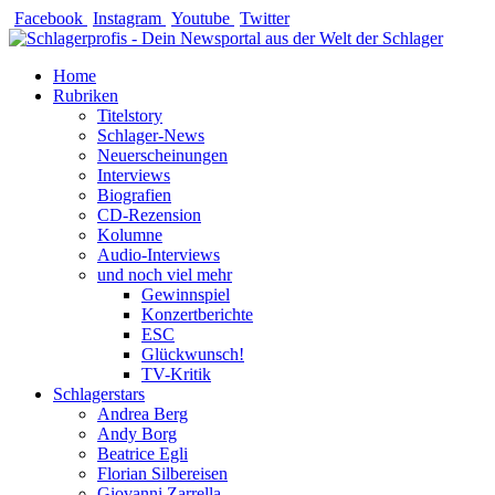
Zum
Facebook
Instagram
Youtube
Twitter
Inhalt
springen
Home
Rubriken
Titelstory
Schlager-News
Neuerscheinungen
Interviews
Biografien
CD-Rezension
Kolumne
Audio-Interviews
und noch viel mehr
Gewinnspiel
Konzertberichte
ESC
Glückwunsch!
TV-Kritik
Schlagerstars
Andrea Berg
Andy Borg
Beatrice Egli
Florian Silbereisen
Giovanni Zarrella