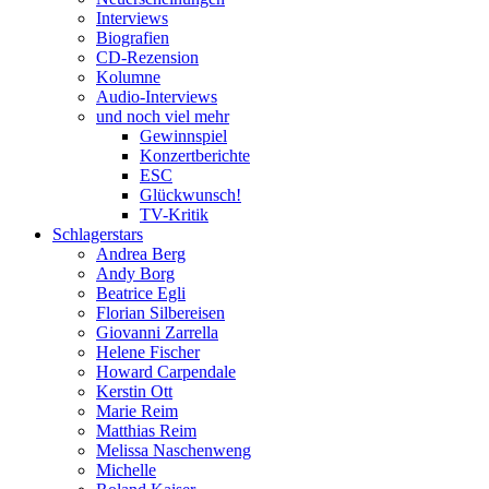
Interviews
Biografien
CD-Rezension
Kolumne
Audio-Interviews
und noch viel mehr
Gewinnspiel
Konzertberichte
ESC
Glückwunsch!
TV-Kritik
Schlagerstars
Andrea Berg
Andy Borg
Beatrice Egli
Florian Silbereisen
Giovanni Zarrella
Helene Fischer
Howard Carpendale
Kerstin Ott
Marie Reim
Matthias Reim
Melissa Naschenweng
Michelle