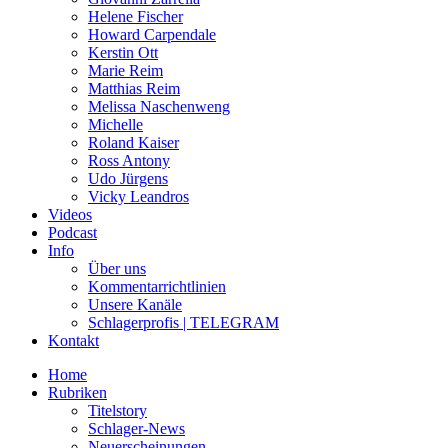
Helene Fischer
Howard Carpendale
Kerstin Ott
Marie Reim
Matthias Reim
Melissa Naschenweng
Michelle
Roland Kaiser
Ross Antony
Udo Jürgens
Vicky Leandros
Videos
Podcast
Info
Über uns
Kommentarrichtlinien
Unsere Kanäle
Schlagerprofis | TELEGRAM
Kontakt
Home
Rubriken
Titelstory
Schlager-News
Neuerscheinungen