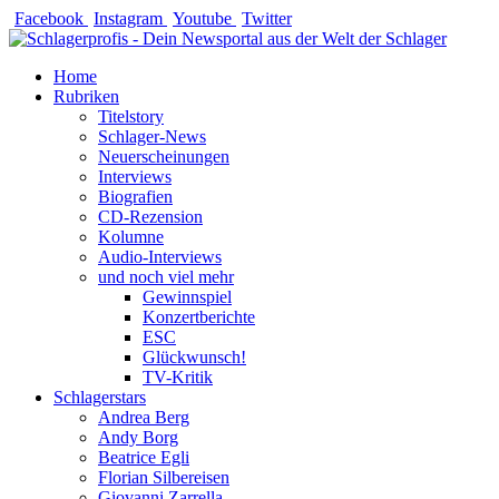
Zum
Facebook
Instagram
Youtube
Twitter
Inhalt
springen
Home
Rubriken
Titelstory
Schlager-News
Neuerscheinungen
Interviews
Biografien
CD-Rezension
Kolumne
Audio-Interviews
und noch viel mehr
Gewinnspiel
Konzertberichte
ESC
Glückwunsch!
TV-Kritik
Schlagerstars
Andrea Berg
Andy Borg
Beatrice Egli
Florian Silbereisen
Giovanni Zarrella