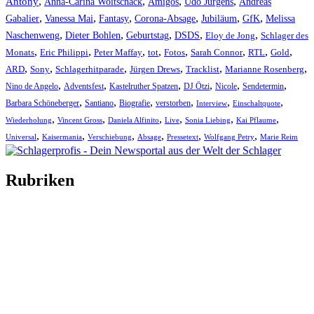
,
,
,
,
Antony
Anna-Carina Woitschack
Amigos
Udo Jürgens
Andreas
,
,
,
,
,
,
Gabalier
Vanessa Mai
Fantasy
Corona-Absage
Jubiläum
GfK
Melissa
,
,
,
,
,
Naschenweng
Dieter Bohlen
Geburtstag
DSDS
Eloy de Jong
Schlager des
,
,
,
,
,
,
,
,
Monats
Eric Philippi
Peter Maffay
tot
Fotos
Sarah Connor
RTL
Gold
,
,
,
,
,
,
ARD
Sony
Schlagerhitparade
Jürgen Drews
Tracklist
Marianne Rosenberg
,
,
,
,
,
,
Nino de Angelo
Adventsfest
Kastelruther Spatzen
DJ Ötzi
Nicole
Sendetermin
,
,
,
,
,
,
Barbara Schöneberger
Santiano
Biografie
verstorben
Interview
Einschaltquote
,
,
,
,
,
,
Wiederholung
Vincent Gross
Daniela Alfinito
Live
Sonia Liebing
Kai Pflaume
,
,
,
,
,
,
Universal
Kaisermania
Verschiebung
Absage
Pressetext
Wolfgang Petry
Marie Reim
Rubriken
Titelstory
SchlagerNews
Neuerscheinungen
Interviews
Biographien
CD-Rezension
Kolumne
Audio-Interviews
und mehr…