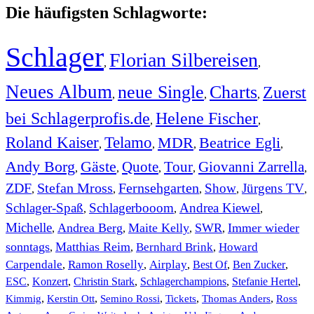
Die häufigsten Schlagworte:
Schlager
Florian Silbereisen
,
,
Neues Album
neue Single
Charts
Zuerst
,
,
,
bei Schlagerprofis.de
Helene Fischer
,
,
Roland Kaiser
Telamo
MDR
Beatrice Egli
,
,
,
,
Andy Borg
Gäste
Quote
Tour
Giovanni Zarrella
,
,
,
,
,
ZDF
Stefan Mross
Fernsehgarten
Show
Jürgens TV
,
,
,
,
,
Schlager-Spaß
Schlagerbooom
Andrea Kiewel
,
,
,
Michelle
Andrea Berg
Maite Kelly
SWR
Immer wieder
,
,
,
,
sonntags
Matthias Reim
Bernhard Brink
Howard
,
,
,
Carpendale
Ramon Roselly
Airplay
Best Of
Ben Zucker
,
,
,
,
,
ESC
,
Konzert
,
Christin Stark
,
Schlagerchampions
,
Stefanie Hertel
,
Kimmig
,
Kerstin Ott
,
,
,
,
Semino Rossi
Tickets
Thomas Anders
Ross