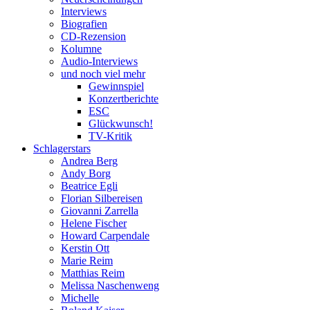
Interviews
Biografien
CD-Rezension
Kolumne
Audio-Interviews
und noch viel mehr
Gewinnspiel
Konzertberichte
ESC
Glückwunsch!
TV-Kritik
Schlagerstars
Andrea Berg
Andy Borg
Beatrice Egli
Florian Silbereisen
Giovanni Zarrella
Helene Fischer
Howard Carpendale
Kerstin Ott
Marie Reim
Matthias Reim
Melissa Naschenweng
Michelle