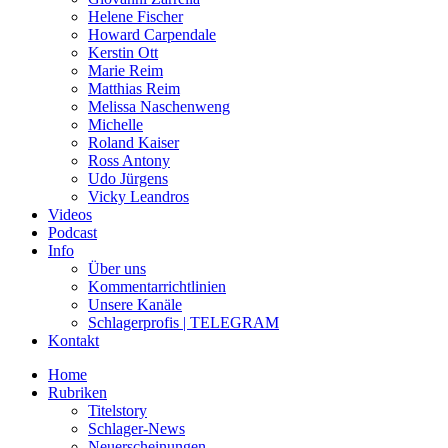
Helene Fischer
Howard Carpendale
Kerstin Ott
Marie Reim
Matthias Reim
Melissa Naschenweng
Michelle
Roland Kaiser
Ross Antony
Udo Jürgens
Vicky Leandros
Videos
Podcast
Info
Über uns
Kommentarrichtlinien
Unsere Kanäle
Schlagerprofis | TELEGRAM
Kontakt
Home
Rubriken
Titelstory
Schlager-News
Neuerscheinungen