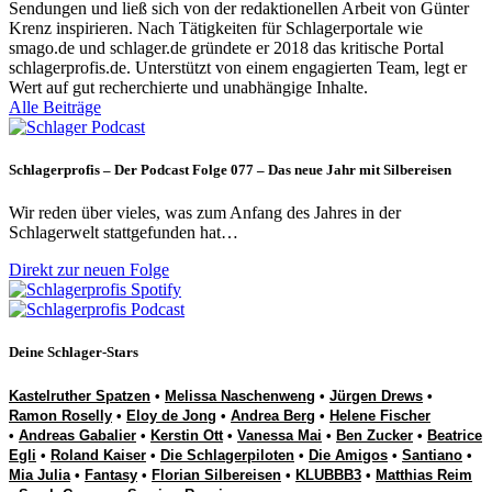
Sendungen und ließ sich von der redaktionellen Arbeit von Günter
Krenz inspirieren. Nach Tätigkeiten für Schlagerportale wie
smago.de und schlager.de gründete er 2018 das kritische Portal
schlagerprofis.de. Unterstützt von einem engagierten Team, legt er
Wert auf gut recherchierte und unabhängige Inhalte.
Alle Beiträge
Schlagerprofis – Der Podcast Folge 077 – Das neue Jahr mit Silbereisen
Wir reden über vieles, was zum Anfang des Jahres in der
Schlagerwelt stattgefunden hat…
Direkt zur neuen Folge
Deine Schlager-Stars
Kastelruther Spatzen
•
Melissa Naschenweng
•
Jürgen Drews
•
Ramon Roselly
•
Eloy de Jong
•
Andrea Berg
•
Helene Fischer
•
Andreas Gabalier
•
Kerstin Ott
•
Vanessa Mai
•
Ben Zucker
•
Beatrice
Egli
•
Roland Kaiser
•
Die Schlagerpiloten
•
Die Amigos
•
Santiano
•
Mia Julia
•
Fantasy
•
Florian Silbereisen
•
KLUBBB3
•
Matthias Reim