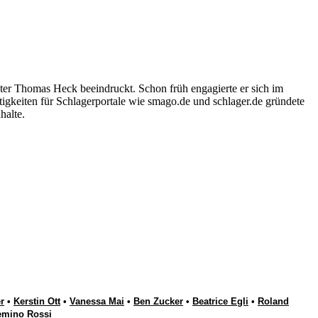
ter Thomas Heck beeindruckt. Schon früh engagierte er sich im
igkeiten für Schlagerportale wie smago.de und schlager.de gründete
halte.
r
•
Kerstin Ott
•
Vanessa Mai
•
Ben Zucker
•
Beatrice Egli
•
Roland
emino Rossi