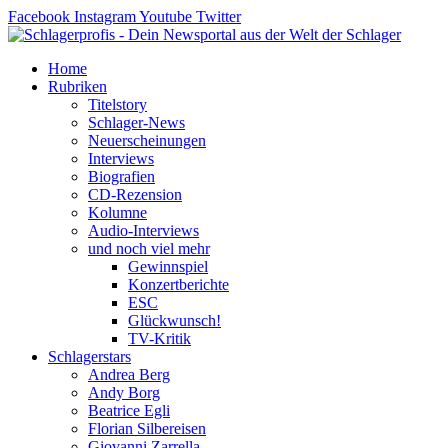
Zum
Facebook
Instagram
Youtube
Twitter
Inhalt
springen
Home
Rubriken
Titelstory
Schlager-News
Neuerscheinungen
Interviews
Biografien
CD-Rezension
Kolumne
Audio-Interviews
und noch viel mehr
Gewinnspiel
Konzertberichte
ESC
Glückwunsch!
TV-Kritik
Schlagerstars
Andrea Berg
Andy Borg
Beatrice Egli
Florian Silbereisen
Giovanni Zarrella