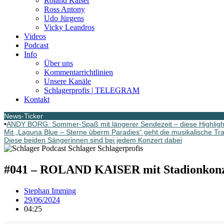
Roland Kaiser
Ross Antony
Udo Jürgens
Vicky Leandros
Videos
Podcast
Info
Über uns
Kommentarrichtlinien
Unsere Kanäle
Schlagerprofis | TELEGRAM
Kontakt
News-Ticker
•
ANDY BORG: Sommer-Spaß mit längerer Sendezeit – diese Highlight
Mit „Laguna Blue – Sterne überm Paradies“ geht die musikalische Tr
Diese beiden Sängerinnen sind bei jedem Konzert dabei
#041 – ROLAND KAISER mit Stadionkonz
Stephan Imming
29/06/2024
04:25