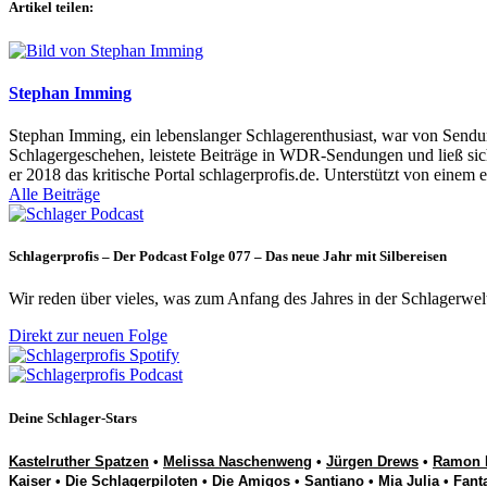
Artikel teilen:
Stephan Imming
Stephan Imming, ein lebenslanger Schlagerenthusiast, war von Sendu
Schlagergeschehen, leistete Beiträge in WDR-Sendungen und ließ sich
er 2018 das kritische Portal schlagerprofis.de. Unterstützt von einem 
Alle Beiträge
Schlagerprofis – Der Podcast Folge 077 – Das neue Jahr mit Silbereisen
Wir reden über vieles, was zum Anfang des Jahres in der Schlagerwel
Direkt zur neuen Folge
Deine Schlager-Stars
Kastelruther Spatzen
•
Melissa Naschenweng
•
Jürgen Drews
•
Ramon 
Kaiser
•
Die Schlagerpiloten
•
Die Amigos
•
Santiano
•
Mia Julia
•
Fant