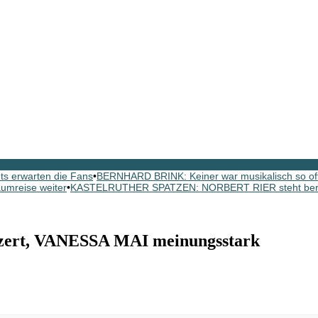
s erwarten die Fans
•
BERNHARD BRINK: Keiner war musikalisch so oft 
aumreise weiter
•
KASTELRUTHER SPATZEN: NORBERT RIER steht bereit
ert, VANESSA MAI meinungsstark