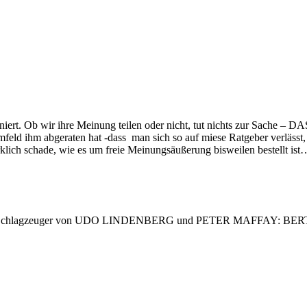
ert. Ob wir ihre Meinung teilen oder nicht, tut nichts zur Sache – DASS
Umfeld ihm abgeraten hat -dass man sich so auf miese Ratgeber verlässt
irklich schade, wie es um freie Meinungsäußerung bisweilen bestell
 zum Schlagzeuger von UDO LINDENBERG und PETER MAFFAY: BERTRA