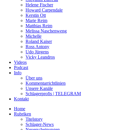
Helene Fischer
Howard Carpendale
Kerstin Ott
Marie Reim
Matthias Reim
Melissa Naschenweng
Michelle
Roland Kaiser
Ross Antony
Udo Jürgens
Vicky Leandros
Videos
Podcast
Info
Über uns
Kommentarrichtlinien
Unsere Kanäle
Schlagerprofis | TELEGRAM
Kontakt
Home
Rubriken
Titelstory
Schlager-News
Neuerscheinungen