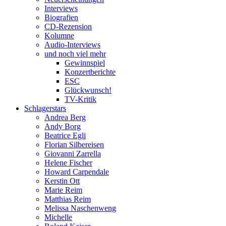
Interviews
Biografien
CD-Rezension
Kolumne
Audio-Interviews
und noch viel mehr
Gewinnspiel
Konzertberichte
ESC
Glückwunsch!
TV-Kritik
Schlagerstars
Andrea Berg
Andy Borg
Beatrice Egli
Florian Silbereisen
Giovanni Zarrella
Helene Fischer
Howard Carpendale
Kerstin Ott
Marie Reim
Matthias Reim
Melissa Naschenweng
Michelle