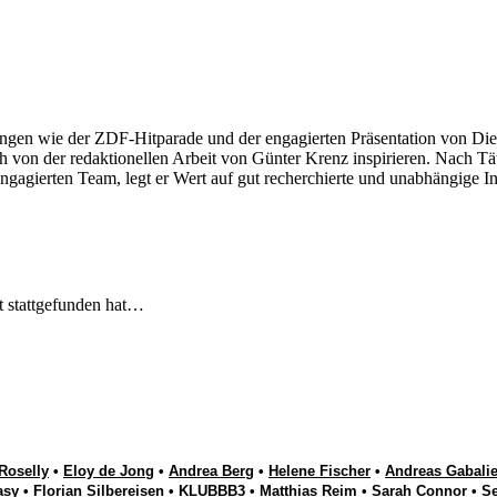
ngen wie der ZDF-Hitparade und der engagierten Präsentation von Die
 von der redaktionellen Arbeit von Günter Krenz inspirieren. Nach Tät
engagierten Team, legt er Wert auf gut recherchierte und unabhängige In
t stattgefunden hat…
Roselly
•
Eloy de Jong
•
Andrea Berg
•
Helene Fischer
•
Andreas Gabalie
asy
•
Florian Silbereisen
•
KLUBBB3
•
Matthias Reim
•
Sarah Connor
•
S