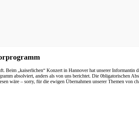
Vorprogramm
äuft. Beim „kaiserlichen“ Konzert in Hannover hat unserer Informanti
 absolviert, anders als von uns berichtet. Die 0bligatorischen Absch
gewesen wäre – sorry, für die ewigen Übernahmen unserer Themen von ch