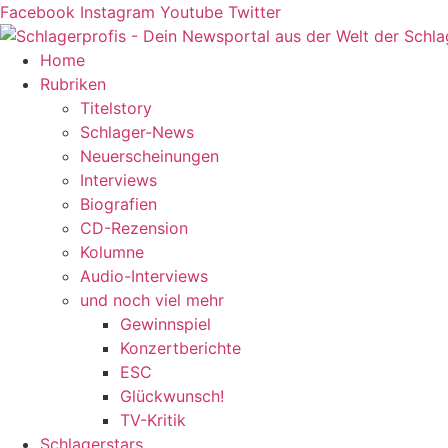
Zum
Facebook
Instagram
Youtube
Twitter
Inhalt
springen
Home
Rubriken
Titelstory
Schlager-News
Neuerscheinungen
Interviews
Biografien
CD-Rezension
Kolumne
Audio-Interviews
und noch viel mehr
Gewinnspiel
Konzertberichte
ESC
Glückwunsch!
TV-Kritik
Schlagerstars