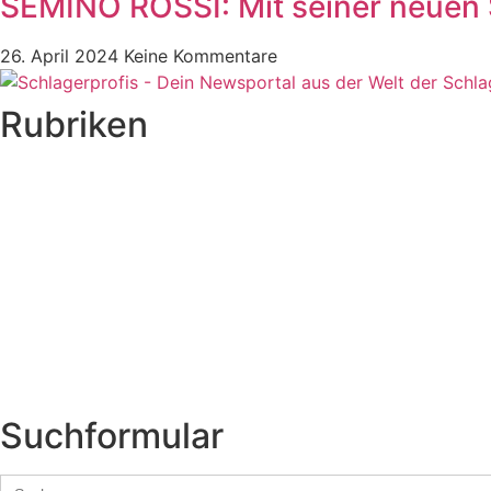
SEMINO ROSSI: Mit seiner neuen Si
26. April 2024
Keine Kommentare
Rubriken
Titelstory
SchlagerNews
Neuerscheinungen
Interviews
Biographien
CD-Rezension
Kolumne
Audio-Interviews
und mehr…
Suchformular
Search