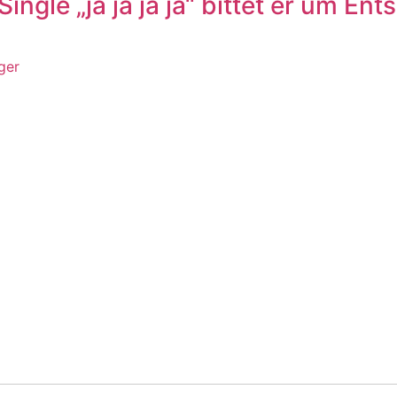
ngle „ja ja ja ja“ bittet er um E