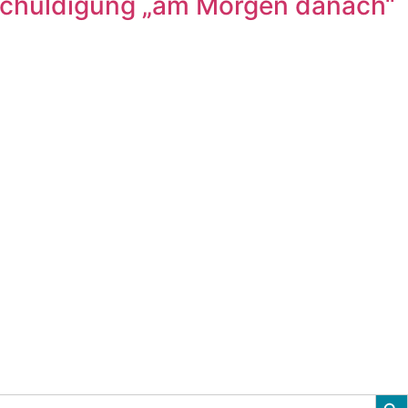
ntschuldigung „am Morgen danach“
Sear