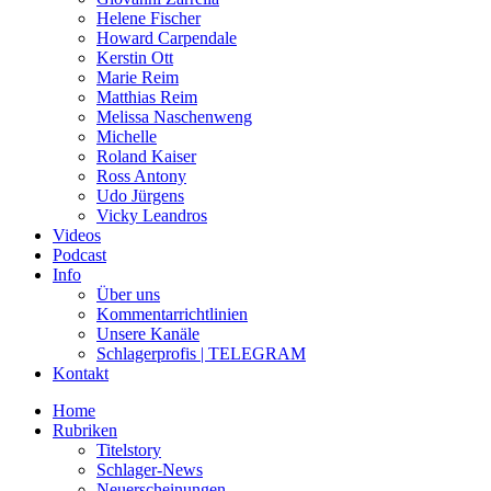
Helene Fischer
Howard Carpendale
Kerstin Ott
Marie Reim
Matthias Reim
Melissa Naschenweng
Michelle
Roland Kaiser
Ross Antony
Udo Jürgens
Vicky Leandros
Videos
Podcast
Info
Über uns
Kommentarrichtlinien
Unsere Kanäle
Schlagerprofis | TELEGRAM
Kontakt
Home
Rubriken
Titelstory
Schlager-News
Neuerscheinungen