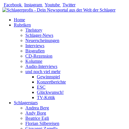
Zum
Facebook
Instagram
Youtube
Twitter
Inhalt
springen
Home
Rubriken
Titelstory
Schlager-News
Neuerscheinungen
Interviews
Biografien
CD-Rezension
Kolumne
Audio-Interviews
und noch viel mehr
Gewinnspiel
Konzertberichte
ESC
Glückwunsch!
TV-Kritik
Schlagerstars
Andrea Berg
Andy Borg
Beatrice Egli
Florian Silbereisen
Giovanni Zarrella