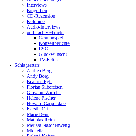
Interviews
Biografien
CD-Rezension
Kolumne
Audio-Interviews
und noch viel mehr
Gewinnspiel
Konzertberichte
ESC
Glückwunsch!
TV-Kritik
Schlagerstars
Andrea Berg
Andy Borg
Beatrice Egli
Florian Silbereisen
Giovanni Zarrella
Helene Fischer
Howard Carpendale
Kerstin Ott
Marie Reim
Matthias Reim
Melissa Naschenweng
Michelle