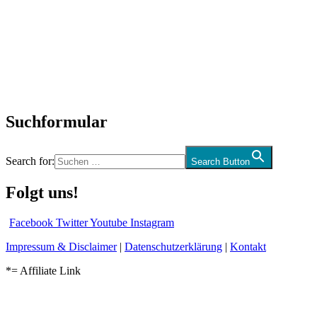
SchlagerNews
Neuerscheinungen
Interviews
Biographien
CD-Rezension
Kolumne
Audio-Interviews
und mehr…
Suchformular
Search for:
Search Button
Folgt uns!
Facebook
Twitter
Youtube
Instagram
Impressum & Disclaimer
|
Datenschutzerklärung
|
Kontakt
*= Affiliate Link