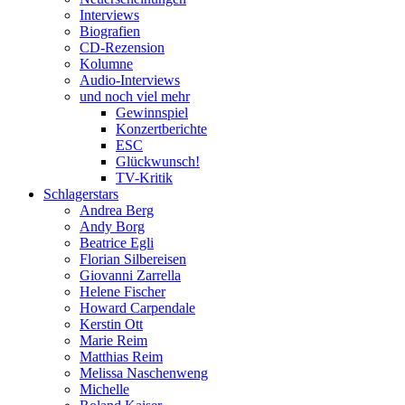
Interviews
Biografien
CD-Rezension
Kolumne
Audio-Interviews
und noch viel mehr
Gewinnspiel
Konzertberichte
ESC
Glückwunsch!
TV-Kritik
Schlagerstars
Andrea Berg
Andy Borg
Beatrice Egli
Florian Silbereisen
Giovanni Zarrella
Helene Fischer
Howard Carpendale
Kerstin Ott
Marie Reim
Matthias Reim
Melissa Naschenweng
Michelle