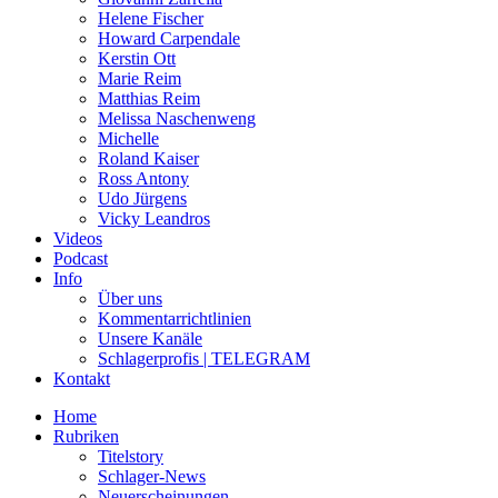
Helene Fischer
Howard Carpendale
Kerstin Ott
Marie Reim
Matthias Reim
Melissa Naschenweng
Michelle
Roland Kaiser
Ross Antony
Udo Jürgens
Vicky Leandros
Videos
Podcast
Info
Über uns
Kommentarrichtlinien
Unsere Kanäle
Schlagerprofis | TELEGRAM
Kontakt
Home
Rubriken
Titelstory
Schlager-News
Neuerscheinungen