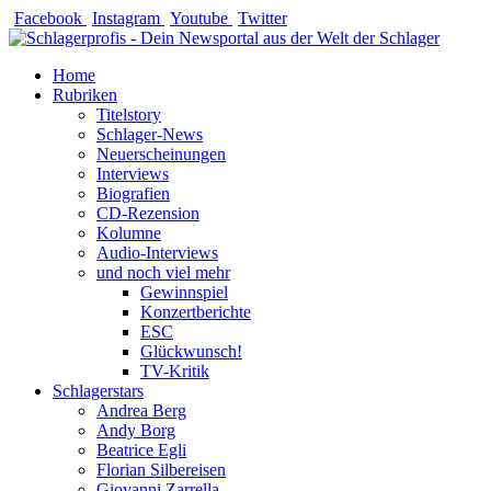
Zum
Facebook
Instagram
Youtube
Twitter
Inhalt
springen
Home
Rubriken
Titelstory
Schlager-News
Neuerscheinungen
Interviews
Biografien
CD-Rezension
Kolumne
Audio-Interviews
und noch viel mehr
Gewinnspiel
Konzertberichte
ESC
Glückwunsch!
TV-Kritik
Schlagerstars
Andrea Berg
Andy Borg
Beatrice Egli
Florian Silbereisen
Giovanni Zarrella