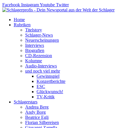
Zum
Facebook
Instagram
Youtube
Twitter
Inhalt
springen
Home
Rubriken
Titelstory
Schlager-News
Neuerscheinungen
Interviews
Biografien
CD-Rezension
Kolumne
Audio-Interviews
und noch viel mehr
Gewinnspiel
Konzertberichte
ESC
Glückwunsch!
TV-Kritik
Schlagerstars
Andrea Berg
Andy Borg
Beatrice Egli
Florian Silbereisen
Giovanni Zarrella