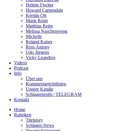
Helene Fischer
Howard Carpendale
Kerstin Ott
Marie Reim
Matthias Reim
Melissa Naschenweng
Michelle
Roland Kaiser
Ross Antony
Udo Jürgens
Vicky Leandros
Videos
Podcast
Info
Über uns
Kommentarrichtlinien
Unsere Kanäle
Schlagerprofis | TELEGRAM
Kontakt
Home
Rubriken
Titelstory
Schlager-News
Neuerscheinungen