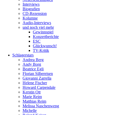
Interviews
Biografien
CD-Rezension
Kolumne
Audio-Interviews
und noch viel mehr
Gewinnspiel
Konzertberichte
ESC
Glückwunsch!
TV-Kritik
Schlagerstars
Andrea Berg
Andy Borg
Beatrice Egli
Florian Silbereisen
Giovanni Zarrella
Helene Fischer
Howard Carpendale
Kerstin Ott
Marie Reim
Matthias Reim
Melissa Naschenweng
Michelle