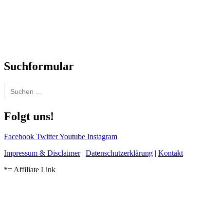
Interviews
Biographien
CD-Rezension
Kolumne
Audio-Interviews
und mehr…
Suchformular
Search
for:
Folgt uns!
Facebook
Twitter
Youtube
Instagram
Impressum & Disclaimer
|
Datenschutzerklärung
|
Kontakt
*= Affiliate Link