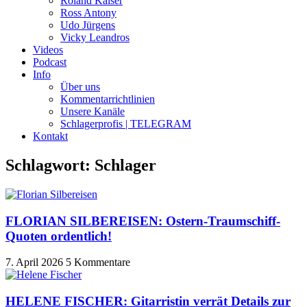
Roland Kaiser
Ross Antony
Udo Jürgens
Vicky Leandros
Videos
Podcast
Info
Über uns
Kommentarrichtlinien
Unsere Kanäle
Schlagerprofis | TELEGRAM
Kontakt
Schlagwort: Schlager
FLORIAN SILBEREISEN: Ostern-Traumschiff-
Quoten ordentlich!
7. April 2026
5 Kommentare
HELENE FISCHER: Gitarristin verrät Details zur