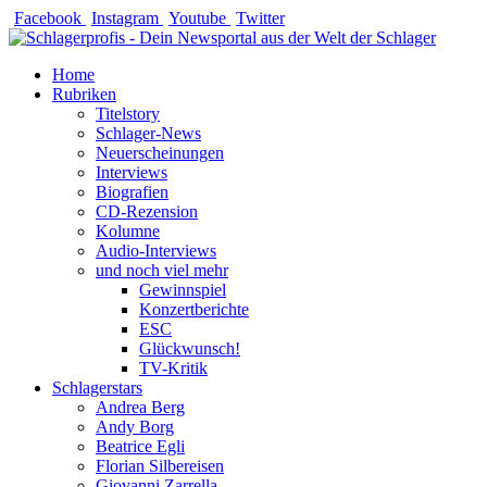
Zum
Facebook
Instagram
Youtube
Twitter
Inhalt
springen
Home
Rubriken
Titelstory
Schlager-News
Neuerscheinungen
Interviews
Biografien
CD-Rezension
Kolumne
Audio-Interviews
und noch viel mehr
Gewinnspiel
Konzertberichte
ESC
Glückwunsch!
TV-Kritik
Schlagerstars
Andrea Berg
Andy Borg
Beatrice Egli
Florian Silbereisen
Giovanni Zarrella