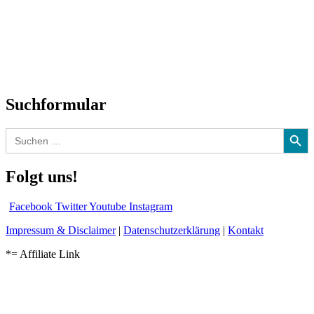
Interviews
Biographien
CD-Rezension
Kolumne
Audio-Interviews
und mehr…
Suchformular
Search Button
Search
for:
Folgt uns!
Facebook
Twitter
Youtube
Instagram
Impressum & Disclaimer
|
Datenschutzerklärung
|
Kontakt
*= Affiliate Link