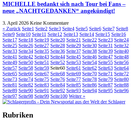
MICHELLE bedankt sich nach Tour bei Fans –
neue „NACHTGEDANKEN“ angekündigt!
3. April 2026
Keine Kommentare
« Zurück
Seite
1
Seite
2
Seite
3
Seite
4
Seite
5
Seite
6
Seite
7
Seite
8
Seite
9
Seite
10
Seite
11
Seite
12
Seite
13
Seite
14
Seite
15
Seite
16
Seite
17
Seite
18
Seite
19
Seite
20
Seite
21
Seite
22
Seite
23
Seite
24
Seite
25
Seite
26
Seite
27
Seite
28
Seite
29
Seite
30
Seite
31
Seite
32
Seite
33
Seite
34
Seite
35
Seite
36
Seite
37
Seite
38
Seite
39
Seite
40
Seite
41
Seite
42
Seite
43
Seite
44
Seite
45
Seite
46
Seite
47
Seite
48
Seite
49
Seite
50
Seite
51
Seite
52
Seite
53
Seite
54
Seite
55
Seite
56
Seite
57
Seite
58
Seite
59
Seite
60
Seite
61
Seite
62
Seite
63
Seite
64
Seite
65
Seite
66
Seite
67
Seite
68
Seite
69
Seite
70
Seite
71
Seite
72
Seite
73
Seite
74
Seite
75
Seite
76
Seite
77
Seite
78
Seite
79
Seite
80
Seite
81
Seite
82
Seite
83
Seite
84
Seite
85
Seite
86
Seite
87
Seite
88
Seite
89
Seite
90
Seite
91
Seite
92
Seite
93
Seite
94
Seite
95
Seite
96
Seite
97
Seite
98
Seite
99
Seite
100
Weiter »
Rubriken
Titelstory
SchlagerNews
Neuerscheinungen