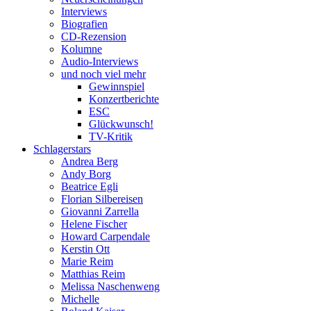
Interviews
Biografien
CD-Rezension
Kolumne
Audio-Interviews
und noch viel mehr
Gewinnspiel
Konzertberichte
ESC
Glückwunsch!
TV-Kritik
Schlagerstars
Andrea Berg
Andy Borg
Beatrice Egli
Florian Silbereisen
Giovanni Zarrella
Helene Fischer
Howard Carpendale
Kerstin Ott
Marie Reim
Matthias Reim
Melissa Naschenweng
Michelle