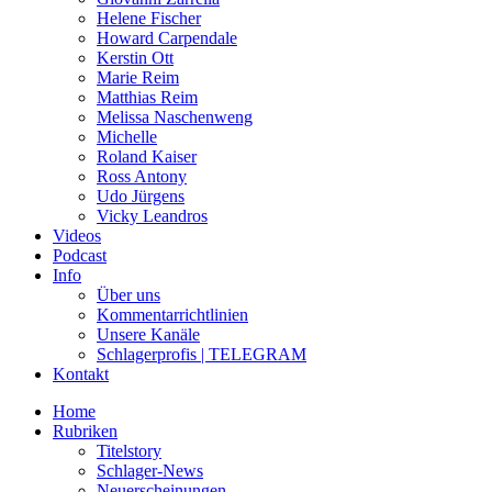
Helene Fischer
Howard Carpendale
Kerstin Ott
Marie Reim
Matthias Reim
Melissa Naschenweng
Michelle
Roland Kaiser
Ross Antony
Udo Jürgens
Vicky Leandros
Videos
Podcast
Info
Über uns
Kommentarrichtlinien
Unsere Kanäle
Schlagerprofis | TELEGRAM
Kontakt
Home
Rubriken
Titelstory
Schlager-News
Neuerscheinungen