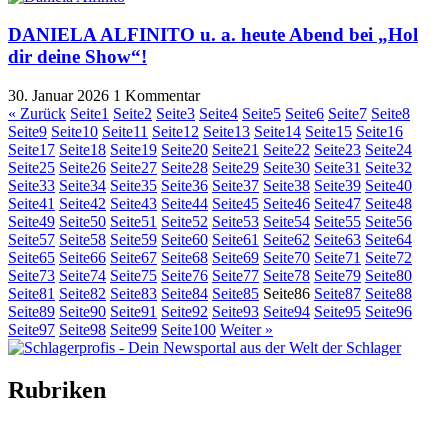
DANIELA ALFINITO u. a. heute Abend bei „Hol
dir deine Show“!
30. Januar 2026
1 Kommentar
« Zurück
Seite
1
Seite
2
Seite
3
Seite
4
Seite
5
Seite
6
Seite
7
Seite
8
Seite
9
Seite
10
Seite
11
Seite
12
Seite
13
Seite
14
Seite
15
Seite
16
Seite
17
Seite
18
Seite
19
Seite
20
Seite
21
Seite
22
Seite
23
Seite
24
Seite
25
Seite
26
Seite
27
Seite
28
Seite
29
Seite
30
Seite
31
Seite
32
Seite
33
Seite
34
Seite
35
Seite
36
Seite
37
Seite
38
Seite
39
Seite
40
Seite
41
Seite
42
Seite
43
Seite
44
Seite
45
Seite
46
Seite
47
Seite
48
Seite
49
Seite
50
Seite
51
Seite
52
Seite
53
Seite
54
Seite
55
Seite
56
Seite
57
Seite
58
Seite
59
Seite
60
Seite
61
Seite
62
Seite
63
Seite
64
Seite
65
Seite
66
Seite
67
Seite
68
Seite
69
Seite
70
Seite
71
Seite
72
Seite
73
Seite
74
Seite
75
Seite
76
Seite
77
Seite
78
Seite
79
Seite
80
Seite
81
Seite
82
Seite
83
Seite
84
Seite
85
Seite
86
Seite
87
Seite
88
Seite
89
Seite
90
Seite
91
Seite
92
Seite
93
Seite
94
Seite
95
Seite
96
Seite
97
Seite
98
Seite
99
Seite
100
Weiter »
Rubriken
Titelstory