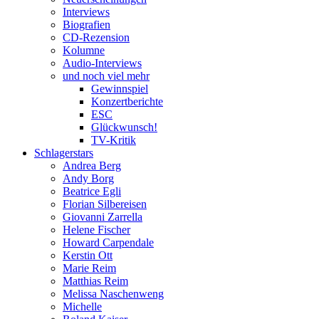
Interviews
Biografien
CD-Rezension
Kolumne
Audio-Interviews
und noch viel mehr
Gewinnspiel
Konzertberichte
ESC
Glückwunsch!
TV-Kritik
Schlagerstars
Andrea Berg
Andy Borg
Beatrice Egli
Florian Silbereisen
Giovanni Zarrella
Helene Fischer
Howard Carpendale
Kerstin Ott
Marie Reim
Matthias Reim
Melissa Naschenweng
Michelle