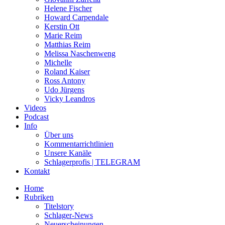
Helene Fischer
Howard Carpendale
Kerstin Ott
Marie Reim
Matthias Reim
Melissa Naschenweng
Michelle
Roland Kaiser
Ross Antony
Udo Jürgens
Vicky Leandros
Videos
Podcast
Info
Über uns
Kommentarrichtlinien
Unsere Kanäle
Schlagerprofis | TELEGRAM
Kontakt
Home
Rubriken
Titelstory
Schlager-News
Neuerscheinungen