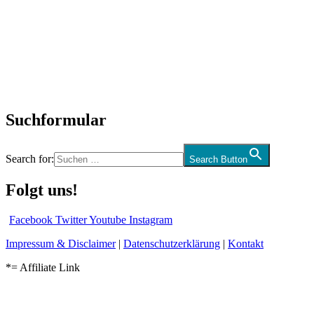
SchlagerNews
Neuerscheinungen
Interviews
Biographien
CD-Rezension
Kolumne
Audio-Interviews
und mehr…
Suchformular
Search for:
Search Button
Folgt uns!
Facebook
Twitter
Youtube
Instagram
Impressum & Disclaimer
|
Datenschutzerklärung
|
Kontakt
*= Affiliate Link