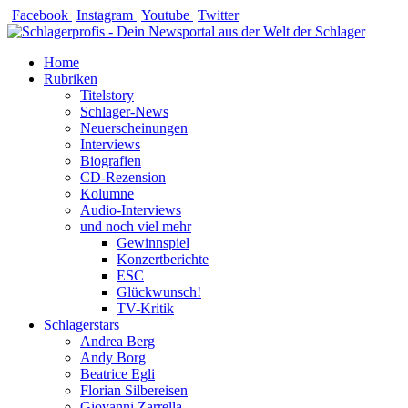
Zum
Facebook
Instagram
Youtube
Twitter
Inhalt
springen
Home
Rubriken
Titelstory
Schlager-News
Neuerscheinungen
Interviews
Biografien
CD-Rezension
Kolumne
Audio-Interviews
und noch viel mehr
Gewinnspiel
Konzertberichte
ESC
Glückwunsch!
TV-Kritik
Schlagerstars
Andrea Berg
Andy Borg
Beatrice Egli
Florian Silbereisen
Giovanni Zarrella