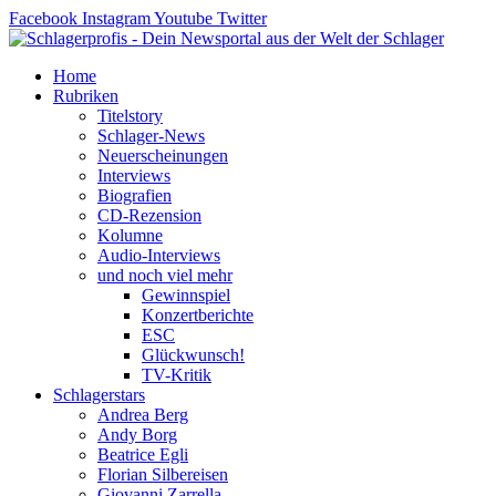
Zum
Facebook
Instagram
Youtube
Twitter
Inhalt
springen
Home
Rubriken
Titelstory
Schlager-News
Neuerscheinungen
Interviews
Biografien
CD-Rezension
Kolumne
Audio-Interviews
und noch viel mehr
Gewinnspiel
Konzertberichte
ESC
Glückwunsch!
TV-Kritik
Schlagerstars
Andrea Berg
Andy Borg
Beatrice Egli
Florian Silbereisen
Giovanni Zarrella