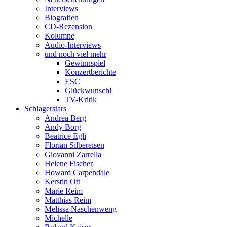
Interviews
Biografien
CD-Rezension
Kolumne
Audio-Interviews
und noch viel mehr
Gewinnspiel
Konzertberichte
ESC
Glückwunsch!
TV-Kritik
Schlagerstars
Andrea Berg
Andy Borg
Beatrice Egli
Florian Silbereisen
Giovanni Zarrella
Helene Fischer
Howard Carpendale
Kerstin Ott
Marie Reim
Matthias Reim
Melissa Naschenweng
Michelle