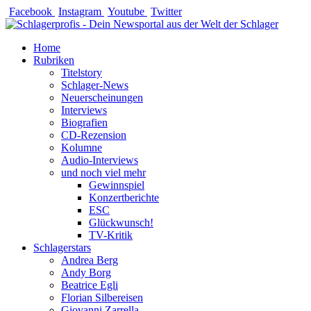
Zum
Facebook
Instagram
Youtube
Twitter
Inhalt
springen
Home
Rubriken
Titelstory
Schlager-News
Neuerscheinungen
Interviews
Biografien
CD-Rezension
Kolumne
Audio-Interviews
und noch viel mehr
Gewinnspiel
Konzertberichte
ESC
Glückwunsch!
TV-Kritik
Schlagerstars
Andrea Berg
Andy Borg
Beatrice Egli
Florian Silbereisen
Giovanni Zarrella