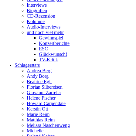
Interviews
Biografien
CD-Rezension
Kolumne
Audio-Interviews
und noch viel mehr
Gewinnspiel
Konzertberichte
ESC
Glückwunsch!
TV-Kritik
Schlagerstars
Andrea Berg
Andy Borg
Beatrice Egli
Florian Silbereisen
Giovanni Zarrella
Helene Fischer
Howard Carpendale
Kerstin Ott
Marie Reim
Matthias Reim
Melissa Naschenweng
Michelle