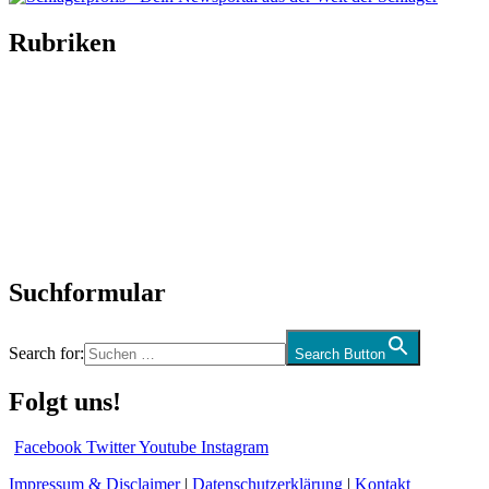
Rubriken
Titelstory
SchlagerNews
Neuerscheinungen
Interviews
Biographien
CD-Rezension
Kolumne
Audio-Interviews
und mehr…
Suchformular
Search for:
Search Button
Folgt uns!
Facebook
Twitter
Youtube
Instagram
Impressum & Disclaimer
|
Datenschutzerklärung
|
Kontakt