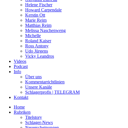
Helene Fischer
Howard Carpendale
Kerstin Ott
Marie Reim
Matthias Reim
Melissa Naschenweng
Michelle
Roland Kaiser
Ross Antony
Udo Jürgens
Vicky Leandros
Videos
Podcast
Info
Über uns
Kommentarrichtlinien
Unsere Kanäle
Schlagerprofis | TELEGRAM
Kontakt
Home
Rubriken
Titelstory
Schlager-News
Neuerscheinungen