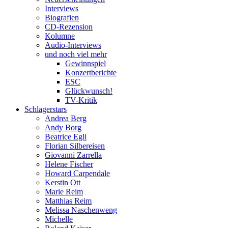
Interviews
Biografien
CD-Rezension
Kolumne
Audio-Interviews
und noch viel mehr
Gewinnspiel
Konzertberichte
ESC
Glückwunsch!
TV-Kritik
Schlagerstars
Andrea Berg
Andy Borg
Beatrice Egli
Florian Silbereisen
Giovanni Zarrella
Helene Fischer
Howard Carpendale
Kerstin Ott
Marie Reim
Matthias Reim
Melissa Naschenweng
Michelle