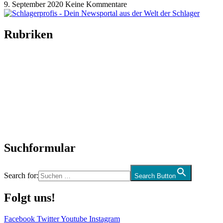
9. September 2020
Keine Kommentare
Rubriken
Titelstory
SchlagerNews
Neuerscheinungen
Interviews
Biographien
CD-Rezension
Kolumne
Audio-Interviews
und mehr…
Suchformular
Search for:
Search Button
Folgt uns!
Facebook
Twitter
Youtube
Instagram