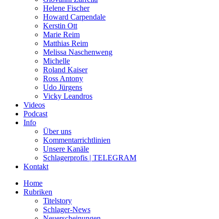
Helene Fischer
Howard Carpendale
Kerstin Ott
Marie Reim
Matthias Reim
Melissa Naschenweng
Michelle
Roland Kaiser
Ross Antony
Udo Jürgens
Vicky Leandros
Videos
Podcast
Info
Über uns
Kommentarrichtlinien
Unsere Kanäle
Schlagerprofis | TELEGRAM
Kontakt
Home
Rubriken
Titelstory
Schlager-News
Neuerscheinungen