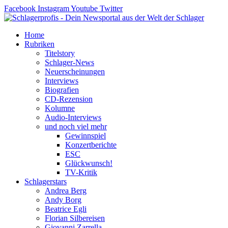
Zum
Facebook
Instagram
Youtube
Twitter
Inhalt
springen
Home
Rubriken
Titelstory
Schlager-News
Neuerscheinungen
Interviews
Biografien
CD-Rezension
Kolumne
Audio-Interviews
und noch viel mehr
Gewinnspiel
Konzertberichte
ESC
Glückwunsch!
TV-Kritik
Schlagerstars
Andrea Berg
Andy Borg
Beatrice Egli
Florian Silbereisen
Giovanni Zarrella