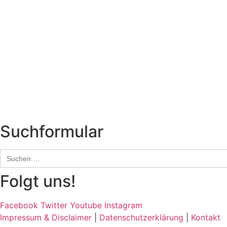
Titelstory
SchlagerNews
Neuerscheinungen
Interviews
Biographien
CD-Rezension
Kolumne
Audio-Interviews
und mehr…
Suchformular
Search
for:
Folgt uns!
Facebook
Twitter
Youtube
Instagram
Impressum & Disclaimer
|
Datenschutzerklärung
|
Kontakt