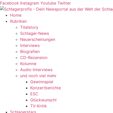
Zum
Facebook
Instagram
Youtube
Twitter
Inhalt
springen
Home
Rubriken
Titelstory
Schlager-News
Neuerscheinungen
Interviews
Biografien
CD-Rezension
Kolumne
Audio-Interviews
und noch viel mehr
Gewinnspiel
Konzertberichte
ESC
Glückwunsch!
TV-Kritik
Schlagerstars