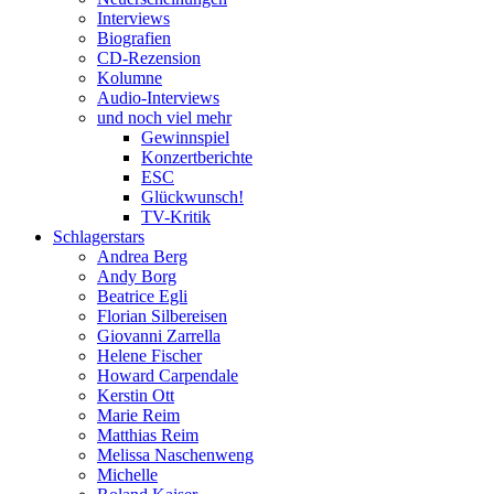
Interviews
Biografien
CD-Rezension
Kolumne
Audio-Interviews
und noch viel mehr
Gewinnspiel
Konzertberichte
ESC
Glückwunsch!
TV-Kritik
Schlagerstars
Andrea Berg
Andy Borg
Beatrice Egli
Florian Silbereisen
Giovanni Zarrella
Helene Fischer
Howard Carpendale
Kerstin Ott
Marie Reim
Matthias Reim
Melissa Naschenweng
Michelle