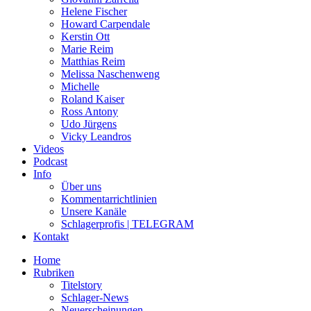
Helene Fischer
Howard Carpendale
Kerstin Ott
Marie Reim
Matthias Reim
Melissa Naschenweng
Michelle
Roland Kaiser
Ross Antony
Udo Jürgens
Vicky Leandros
Videos
Podcast
Info
Über uns
Kommentarrichtlinien
Unsere Kanäle
Schlagerprofis | TELEGRAM
Kontakt
Home
Rubriken
Titelstory
Schlager-News
Neuerscheinungen