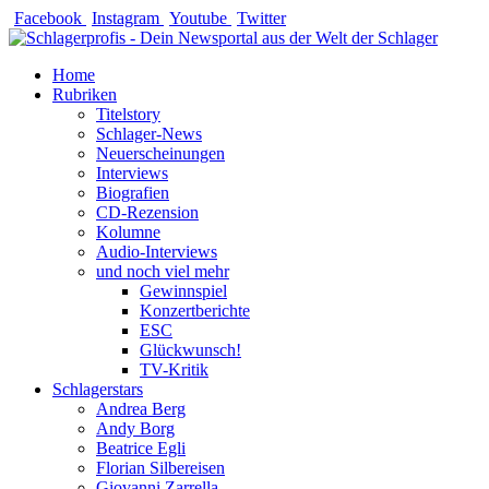
Zum
Facebook
Instagram
Youtube
Twitter
Inhalt
springen
Home
Rubriken
Titelstory
Schlager-News
Neuerscheinungen
Interviews
Biografien
CD-Rezension
Kolumne
Audio-Interviews
und noch viel mehr
Gewinnspiel
Konzertberichte
ESC
Glückwunsch!
TV-Kritik
Schlagerstars
Andrea Berg
Andy Borg
Beatrice Egli
Florian Silbereisen
Giovanni Zarrella