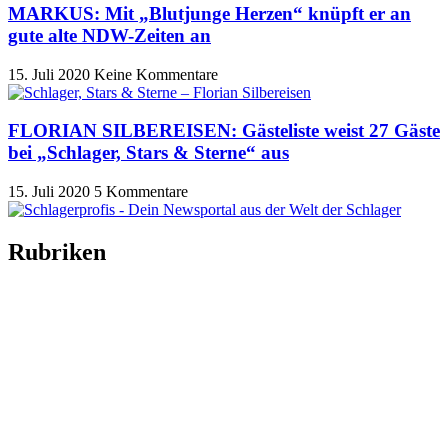
MARKUS: Mit „Blutjunge Herzen“ knüpft er an
gute alte NDW-Zeiten an
15. Juli 2020
Keine Kommentare
FLORIAN SILBEREISEN: Gästeliste weist 27 Gäste
bei „Schlager, Stars & Sterne“ aus
15. Juli 2020
5 Kommentare
Rubriken
Titelstory
SchlagerNews
Neuerscheinungen
Interviews
Biographien
CD-Rezension
Kolumne
Audio-Interviews
und mehr…