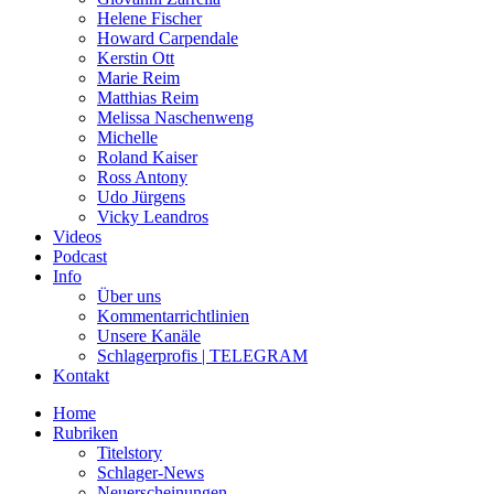
Helene Fischer
Howard Carpendale
Kerstin Ott
Marie Reim
Matthias Reim
Melissa Naschenweng
Michelle
Roland Kaiser
Ross Antony
Udo Jürgens
Vicky Leandros
Videos
Podcast
Info
Über uns
Kommentarrichtlinien
Unsere Kanäle
Schlagerprofis | TELEGRAM
Kontakt
Home
Rubriken
Titelstory
Schlager-News
Neuerscheinungen