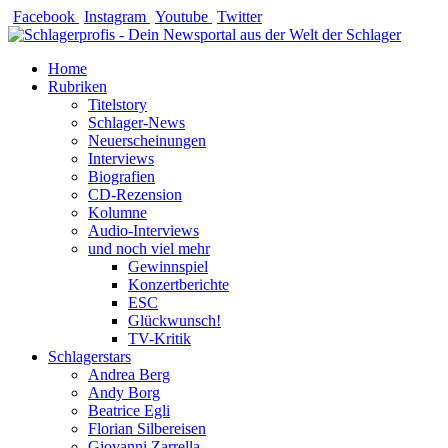
Zum
Facebook
Instagram
Youtube
Twitter
Inhalt
springen
Home
Rubriken
Titelstory
Schlager-News
Neuerscheinungen
Interviews
Biografien
CD-Rezension
Kolumne
Audio-Interviews
und noch viel mehr
Gewinnspiel
Konzertberichte
ESC
Glückwunsch!
TV-Kritik
Schlagerstars
Andrea Berg
Andy Borg
Beatrice Egli
Florian Silbereisen
Giovanni Zarrella