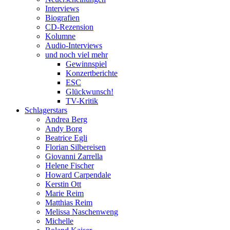
Interviews
Biografien
CD-Rezension
Kolumne
Audio-Interviews
und noch viel mehr
Gewinnspiel
Konzertberichte
ESC
Glückwunsch!
TV-Kritik
Schlagerstars
Andrea Berg
Andy Borg
Beatrice Egli
Florian Silbereisen
Giovanni Zarrella
Helene Fischer
Howard Carpendale
Kerstin Ott
Marie Reim
Matthias Reim
Melissa Naschenweng
Michelle