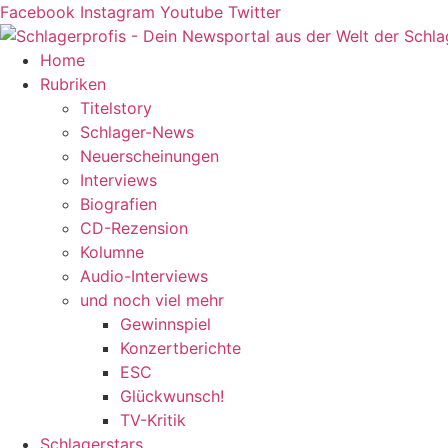
Zum
Facebook
Instagram
Youtube
Twitter
Inhalt
springen
Home
Rubriken
Titelstory
Schlager-News
Neuerscheinungen
Interviews
Biografien
CD-Rezension
Kolumne
Audio-Interviews
und noch viel mehr
Gewinnspiel
Konzertberichte
ESC
Glückwunsch!
TV-Kritik
Schlagerstars