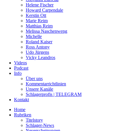
Helene Fischer
Howard Carpendale
Kerstin Ott
Marie Reim
Matthias Reim
Melissa Naschenweng
Michelle
Roland Kaiser
Ross Antony
Udo Jürgens
Vicky Leandros
Videos
Podcast
Info
Über uns
Kommentarrichtlinien
Unsere Kanäle
Schlagerprofis | TELEGRAM
Kontakt
Home
Rubriken
Titelstory
Schlager-News
Neuerscheinungen