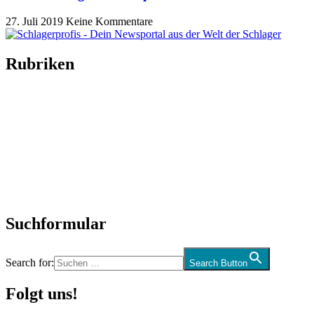
27. Juli 2019
Keine Kommentare
Rubriken
Titelstory
SchlagerNews
Neuerscheinungen
Interviews
Biographien
CD-Rezension
Kolumne
Audio-Interviews
und mehr…
Suchformular
Search for:
Search Button
Folgt uns!