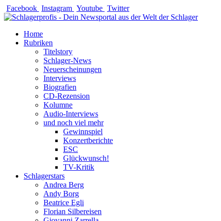
Zum
Facebook
Instagram
Youtube
Twitter
Inhalt
springen
Home
Rubriken
Titelstory
Schlager-News
Neuerscheinungen
Interviews
Biografien
CD-Rezension
Kolumne
Audio-Interviews
und noch viel mehr
Gewinnspiel
Konzertberichte
ESC
Glückwunsch!
TV-Kritik
Schlagerstars
Andrea Berg
Andy Borg
Beatrice Egli
Florian Silbereisen
Giovanni Zarrella