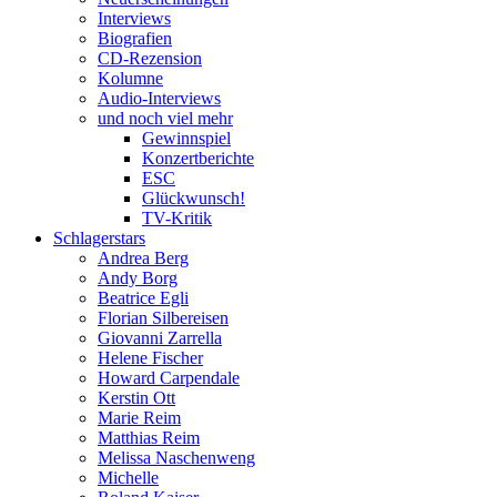
Interviews
Biografien
CD-Rezension
Kolumne
Audio-Interviews
und noch viel mehr
Gewinnspiel
Konzertberichte
ESC
Glückwunsch!
TV-Kritik
Schlagerstars
Andrea Berg
Andy Borg
Beatrice Egli
Florian Silbereisen
Giovanni Zarrella
Helene Fischer
Howard Carpendale
Kerstin Ott
Marie Reim
Matthias Reim
Melissa Naschenweng
Michelle