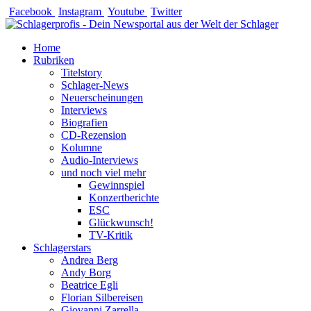
Zum
Facebook
Instagram
Youtube
Twitter
Inhalt
springen
Home
Rubriken
Titelstory
Schlager-News
Neuerscheinungen
Interviews
Biografien
CD-Rezension
Kolumne
Audio-Interviews
und noch viel mehr
Gewinnspiel
Konzertberichte
ESC
Glückwunsch!
TV-Kritik
Schlagerstars
Andrea Berg
Andy Borg
Beatrice Egli
Florian Silbereisen
Giovanni Zarrella