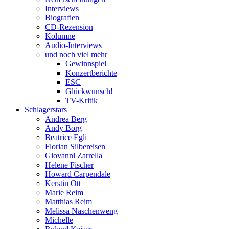
Interviews
Biografien
CD-Rezension
Kolumne
Audio-Interviews
und noch viel mehr
Gewinnspiel
Konzertberichte
ESC
Glückwunsch!
TV-Kritik
Schlagerstars
Andrea Berg
Andy Borg
Beatrice Egli
Florian Silbereisen
Giovanni Zarrella
Helene Fischer
Howard Carpendale
Kerstin Ott
Marie Reim
Matthias Reim
Melissa Naschenweng
Michelle