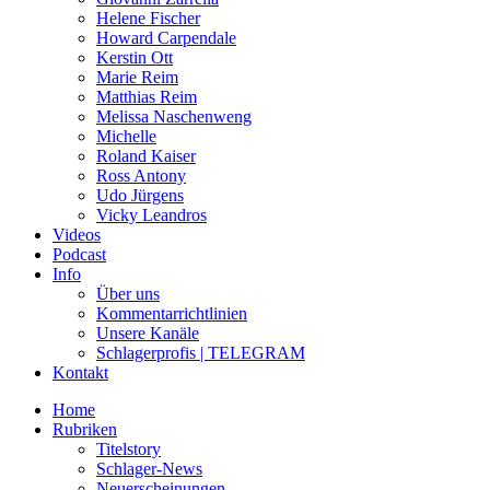
Helene Fischer
Howard Carpendale
Kerstin Ott
Marie Reim
Matthias Reim
Melissa Naschenweng
Michelle
Roland Kaiser
Ross Antony
Udo Jürgens
Vicky Leandros
Videos
Podcast
Info
Über uns
Kommentarrichtlinien
Unsere Kanäle
Schlagerprofis | TELEGRAM
Kontakt
Home
Rubriken
Titelstory
Schlager-News
Neuerscheinungen