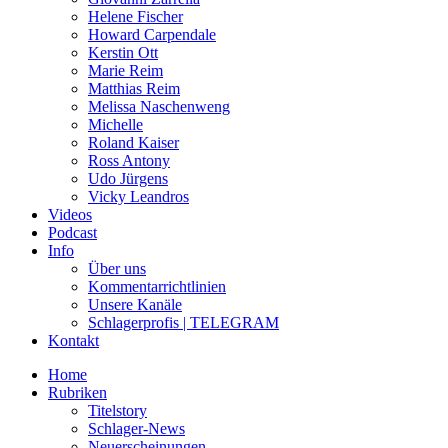
Helene Fischer
Howard Carpendale
Kerstin Ott
Marie Reim
Matthias Reim
Melissa Naschenweng
Michelle
Roland Kaiser
Ross Antony
Udo Jürgens
Vicky Leandros
Videos
Podcast
Info
Über uns
Kommentarrichtlinien
Unsere Kanäle
Schlagerprofis | TELEGRAM
Kontakt
Home
Rubriken
Titelstory
Schlager-News
Neuerscheinungen