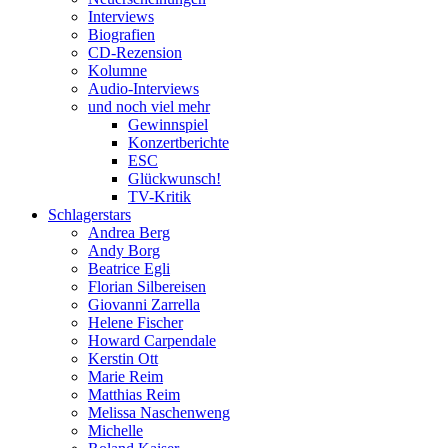
Interviews
Biografien
CD-Rezension
Kolumne
Audio-Interviews
und noch viel mehr
Gewinnspiel
Konzertberichte
ESC
Glückwunsch!
TV-Kritik
Schlagerstars
Andrea Berg
Andy Borg
Beatrice Egli
Florian Silbereisen
Giovanni Zarrella
Helene Fischer
Howard Carpendale
Kerstin Ott
Marie Reim
Matthias Reim
Melissa Naschenweng
Michelle