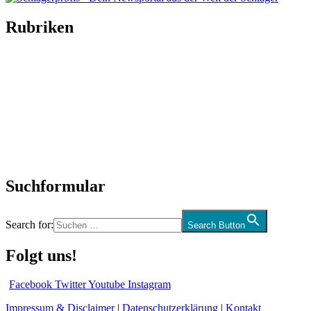
Rubriken
Titelstory
SchlagerNews
Neuerscheinungen
Interviews
Biographien
CD-Rezension
Kolumne
Audio-Interviews
und mehr…
Suchformular
Search for:
Search Button
Folgt uns!
Facebook
Twitter
Youtube
Instagram
Impressum & Disclaimer
|
Datenschutzerklärung
|
Kontakt