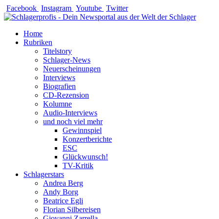
Zum
Facebook
Instagram
Youtube
Twitter
Inhalt
springen
Home
Rubriken
Titelstory
Schlager-News
Neuerscheinungen
Interviews
Biografien
CD-Rezension
Kolumne
Audio-Interviews
und noch viel mehr
Gewinnspiel
Konzertberichte
ESC
Glückwunsch!
TV-Kritik
Schlagerstars
Andrea Berg
Andy Borg
Beatrice Egli
Florian Silbereisen
Giovanni Zarrella