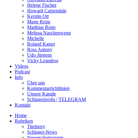
Helene Fischer
Howard Carpendale
Kerstin Ott
Marie Reim
Matthias Reim
Melissa Naschenweng
Michelle
Roland Kaiser
Ross Antony
Udo Jürgens
Vicky Leandros
Videos
Podcast
Info
Über uns
Kommentarrichtlinien
Unsere Kanäle
Schlagerprofis | TELEGRAM
Kontakt
Home
Rubriken
Titelstory
Schlager-News
Neuerscheinungen