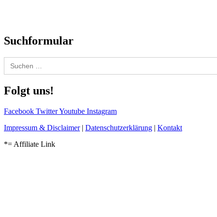
Kolumne
Audio-Interviews
und mehr…
Suchformular
Search
for:
Folgt uns!
Facebook
Twitter
Youtube
Instagram
Impressum & Disclaimer
|
Datenschutzerklärung
|
Kontakt
*= Affiliate Link