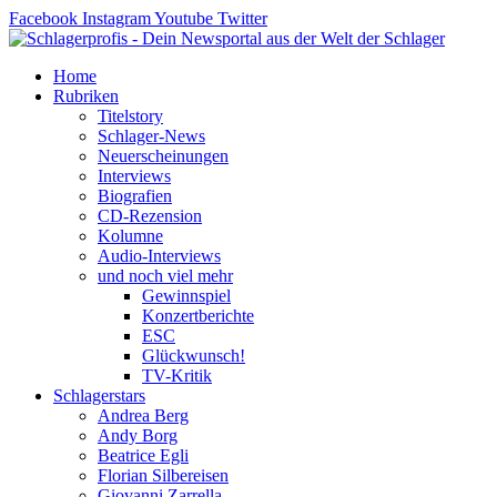
Zum
Facebook
Instagram
Youtube
Twitter
Inhalt
springen
Home
Rubriken
Titelstory
Schlager-News
Neuerscheinungen
Interviews
Biografien
CD-Rezension
Kolumne
Audio-Interviews
und noch viel mehr
Gewinnspiel
Konzertberichte
ESC
Glückwunsch!
TV-Kritik
Schlagerstars
Andrea Berg
Andy Borg
Beatrice Egli
Florian Silbereisen
Giovanni Zarrella