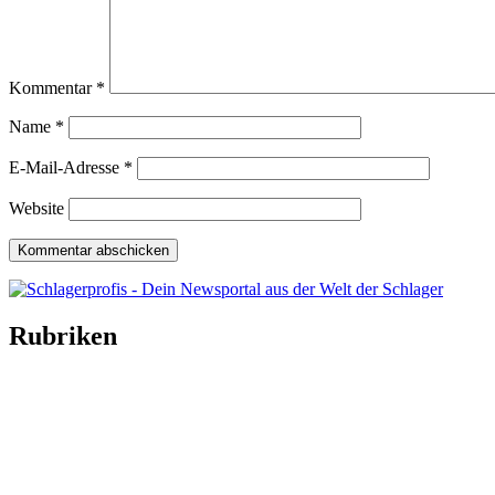
Kommentar
*
Name
*
E-Mail-Adresse
*
Website
Rubriken
Titelstory
SchlagerNews
Neuerscheinungen
Interviews
Biographien
CD-Rezension