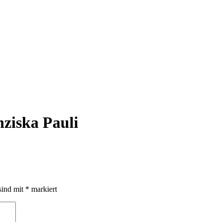
ziska Pauli
sind mit
*
markiert