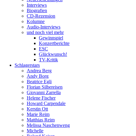
Interviews
Biografien
CD-Rezension
Kolumne
Audio-Interviews
und noch viel mehr
Gewinnspiel
Konzertberichte
ESC
Glückwunsch!
TV-Kritik
Schlagerstars
Andrea Berg
Andy Borg
Beatrice Egli
Florian Silbereisen
Giovanni Zarrella
Helene Fischer
Howard Carpendale
Kerstin Ott
Marie Reim
Matthias Reim
Melissa Naschenweng
Michelle