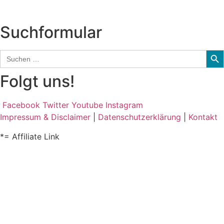
und mehr…
Suchformular
Sear
Search
for:
Folgt uns!
Facebook
Twitter
Youtube
Instagram
Impressum & Disclaimer
|
Datenschutzerklärung
|
Kontakt
*= Affiliate Link