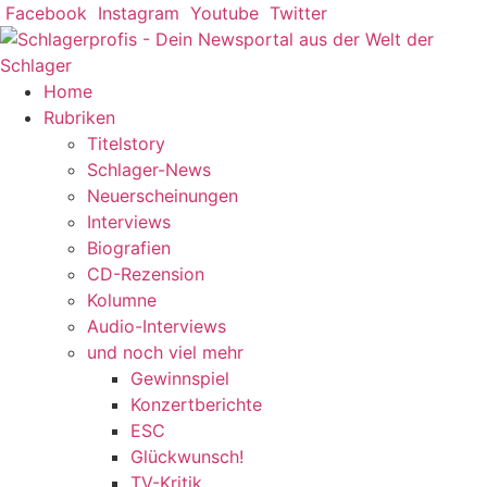
Zum
Facebook
Instagram
Youtube
Twitter
Inhalt
springen
Home
Rubriken
Titelstory
Schlager-News
Neuerscheinungen
Interviews
Biografien
CD-Rezension
Kolumne
Audio-Interviews
und noch viel mehr
Gewinnspiel
Konzertberichte
ESC
Glückwunsch!
TV-Kritik