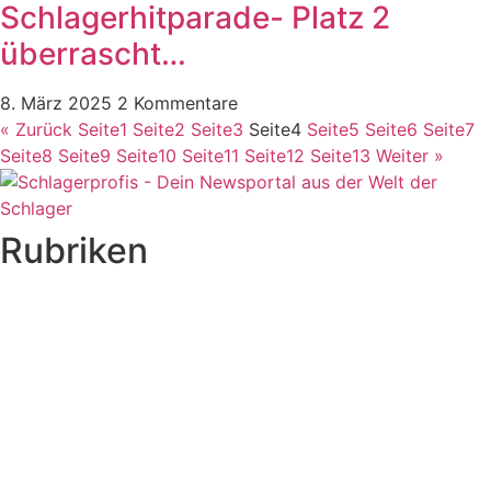
Schlagerhitparade- Platz 2
überrascht…
8. März 2025
2 Kommentare
« Zurück
Seite
1
Seite
2
Seite
3
Seite
4
Seite
5
Seite
6
Seite
7
Seite
8
Seite
9
Seite
10
Seite
11
Seite
12
Seite
13
Weiter »
Rubriken
Titelstory
SchlagerNews
Neuerscheinungen
Interviews
Biographien
CD-Rezension
Kolumne
Audio-Interviews