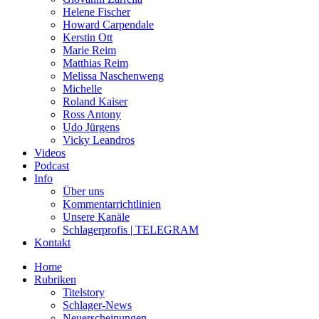
Helene Fischer
Howard Carpendale
Kerstin Ott
Marie Reim
Matthias Reim
Melissa Naschenweng
Michelle
Roland Kaiser
Ross Antony
Udo Jürgens
Vicky Leandros
Videos
Podcast
Info
Über uns
Kommentarrichtlinien
Unsere Kanäle
Schlagerprofis | TELEGRAM
Kontakt
Home
Rubriken
Titelstory
Schlager-News
Neuerscheinungen