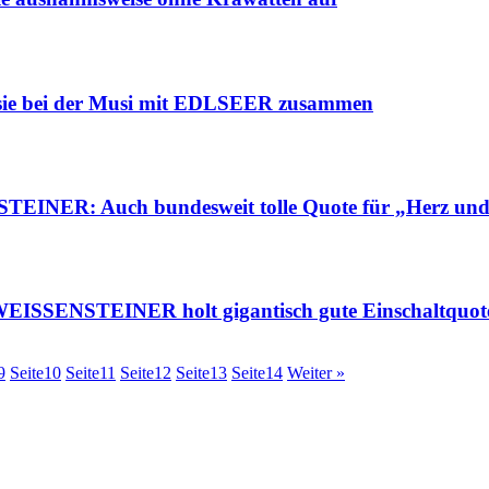
e bei der Musi mit EDLSEER zusammen
R: Auch bundesweit tolle Quote für „Herz und
SSENSTEINER holt gigantisch gute Einschaltquo
9
Seite
10
Seite
11
Seite
12
Seite
13
Seite
14
Weiter »