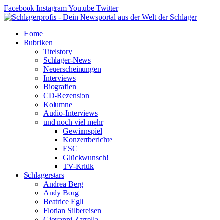
Zum
Facebook
Instagram
Youtube
Twitter
Inhalt
springen
Home
Rubriken
Titelstory
Schlager-News
Neuerscheinungen
Interviews
Biografien
CD-Rezension
Kolumne
Audio-Interviews
und noch viel mehr
Gewinnspiel
Konzertberichte
ESC
Glückwunsch!
TV-Kritik
Schlagerstars
Andrea Berg
Andy Borg
Beatrice Egli
Florian Silbereisen
Giovanni Zarrella