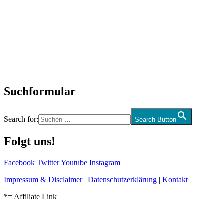
SchlagerNews
Neuerscheinungen
Interviews
Biographien
CD-Rezension
Kolumne
Audio-Interviews
und mehr…
Suchformular
Search for:
Search Button
Folgt uns!
Facebook
Twitter
Youtube
Instagram
Impressum & Disclaimer
|
Datenschutzerklärung
|
Kontakt
*= Affiliate Link