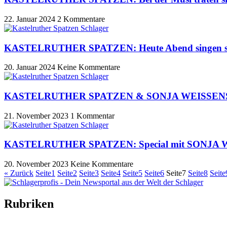
22. Januar 2024
2 Kommentare
KASTELRUTHER SPATZEN: Heute Abend singen si
20. Januar 2024
Keine Kommentare
KASTELRUTHER SPATZEN & SONJA WEISSENSTEINE
21. November 2023
1 Kommentar
KASTELRUTHER SPATZEN: Special mit SONJA WEI
20. November 2023
Keine Kommentare
« Zurück
Seite
1
Seite
2
Seite
3
Seite
4
Seite
5
Seite
6
Seite
7
Seite
8
Seite
Rubriken
Titelstory