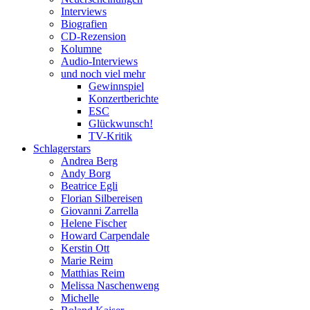
Interviews
Biografien
CD-Rezension
Kolumne
Audio-Interviews
und noch viel mehr
Gewinnspiel
Konzertberichte
ESC
Glückwunsch!
TV-Kritik
Schlagerstars
Andrea Berg
Andy Borg
Beatrice Egli
Florian Silbereisen
Giovanni Zarrella
Helene Fischer
Howard Carpendale
Kerstin Ott
Marie Reim
Matthias Reim
Melissa Naschenweng
Michelle